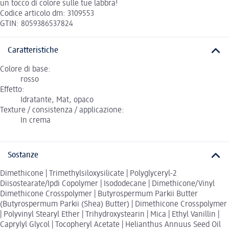
un tocco di colore sulle tue labbra!
Codice articolo dm: 3109553
GTIN: 8059386537824
Caratteristiche
Colore di base:
rosso
Effetto:
Idratante, Mat, opaco
Texture / consistenza / applicazione:
In crema
Sostanze
Dimethicone | Trimethylsiloxysilicate | Polyglyceryl-2
Diisostearate/Ipdi Copolymer | Isododecane | Dimethicone/Vinyl
Dimethicone Crosspolymer | Butyrospermum Parkii Butter
(Butyrospermum Parkii (Shea) Butter) | Dimethicone Crosspolymer
| Polyvinyl Stearyl Ether | Trihydroxystearin | Mica | Ethyl Vanillin |
Caprylyl Glycol | Tocopheryl Acetate | Helianthus Annuus Seed Oil