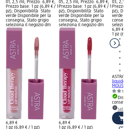
01, 2,5 ml; Prezzo: 6,89 €;
05, 2,5 ml; Prezzo: 6,89 €;
03, 2,5 m
Prezzo base: 1 pz (6,89 € / 1
Prezzo base: 1 pz (6,89 € / 1
Prezzo ba
pz); Disponibilità: Stato
pz); Disponibilità: Stato
pz); Disp
verde Disponibile per la
verde Disponibile per la
verde Dis
consegna, Stato grigio
consegna, Stato grigio
consegna
seleziona il negozio dm
seleziona il negozio dm
selezion
6,89 €
1 pz (6,89
ASTRA M
liquido 
MOUSSE –
Dispon
consegn
selez
6,89 €
6,89 €
1 pz (6,89 € / 1 pz)
1 pz (6,89 € / 1 pz)