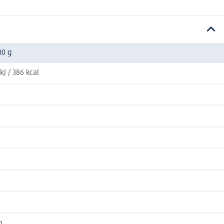
00 g
kJ / 386 kcal
g