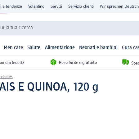
ni e tendenze
Volantino
Servizi
Servizio clienti
Wir sprechen Deutsch
qui la tua ricerca
Men care
Salute
Alimentazione
Neonati e bambini
Cura ca
con dm fedeltà
Reso facile e gratuito
Sped
 cookies
AIS E QUINOA, 120 g