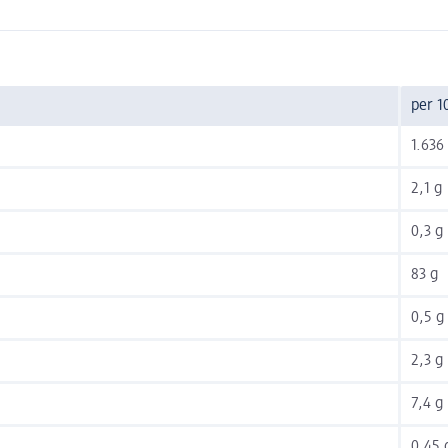
per 1
1.636 
2,1 g
0,3 g
83 g
0,5 g
2,3 g
7,4 g
0,45 