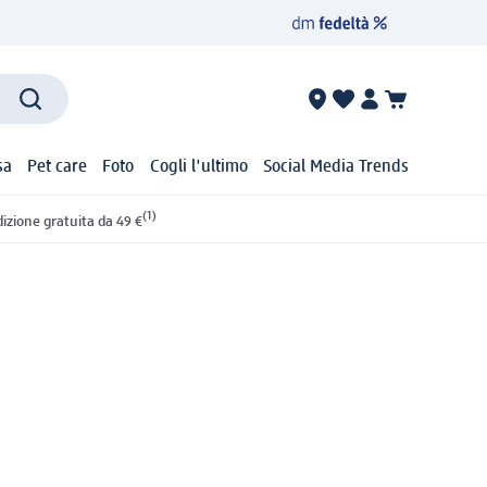
sa
Pet care
Foto
Cogli l'ultimo
Social Media Trends
(1)
izione gratuita da 49 €