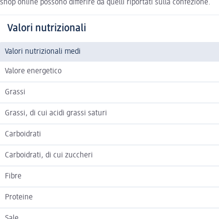
shop online possono differire da quelli riportati sulla confezione.
Valori nutrizionali
Valori nutrizionali medi
Valore energetico
Grassi
Grassi, di cui acidi grassi saturi
Carboidrati
Carboidrati, di cui zuccheri
Fibre
Proteine
Sale