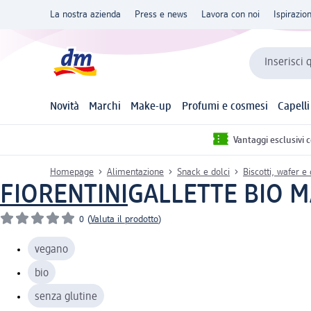
La nostra azienda
Press e news
Lavora con noi
Ispirazio
Inserisci 
Novità
Marchi
Make-up
Profumi e cosmesi
Capelli
Vantaggi esclusivi 
Homepage
Alimentazione
Snack e dolci
Biscotti, wafer e
FIORENTINI
GALLETTE BIO M
0
(
Valuta il prodotto
)
vegano
bio
senza glutine