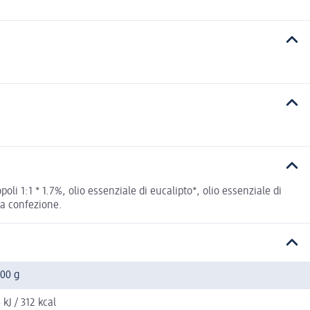
i 1:1 * 1.7%, olio essenziale di eucalipto*, olio essenziale di
lla confezione.
100 g
 kJ / 312 kcal