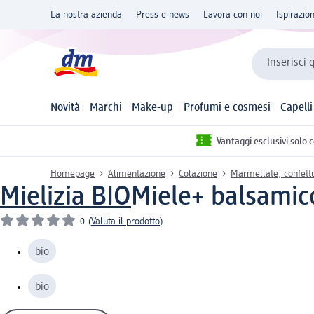
La nostra azienda
Press e news
Lavora con noi
Ispirazio
Inserisci 
Novità
Marchi
Make-up
Profumi e cosmesi
Capelli
Vantaggi esclusivi solo 
Homepage
Alimentazione
Colazione
Marmellate, confettu
Mielizia BIO
Miele+ balsamic
0
(
Valuta il prodotto
)
bio
bio