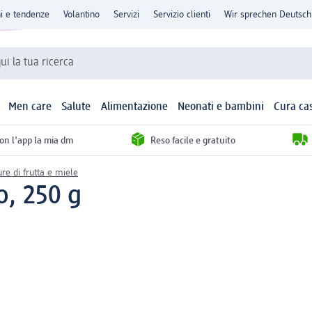
ni e tendenze
Volantino
Servizi
Servizio clienti
Wir sprechen Deutsch
qui la tua ricerca
Men care
Salute
Alimentazione
Neonati e bambini
Cura ca
con l'app la mia dm
Reso facile e gratuito
re di frutta e miele
o, 250 g