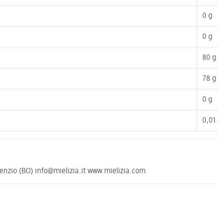
0 g
0 g
80 g
78 g
0 g
0,01
renzio (BO) info@mielizia.it www.mielizia.com