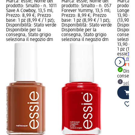
Marca: essie; Nome del
Marca: essie; Nome del
Marca: e
prodotto: Smalto - n. 1011
prodotto: Smalto - n. 057
prodotto
Save A Cowboy, 13,5 ml;
Forever Yummy, 13,5 ml;
Longer, 
Prezzo: 8,99 €; Prezzo
Prezzo: 8,99 €; Prezzo
13,90 €; 
base: 1 pz (8,99 € / 1 pz);
base: 1 pz (8,99 € / 1 pz);
(13,90 € /
Disponibilità: Stato verde
Disponibilità: Stato verde
Disponibi
Disponibile per la
Disponibile per la
Disponibi
consegna, Stato grigio
consegna, Stato grigio
consegna
seleziona il negozio dm
seleziona il negozio dm
selezion
13,90 €
1 pz (13,9
essie
Top
13,5 ml
Dispon
consegn
selez