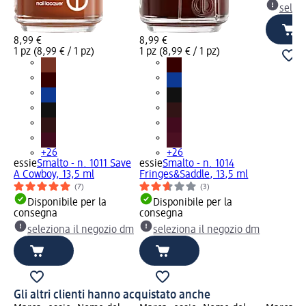
selez
8,99 €
8,99 €
1 pz (8,99 € / 1 pz)
1 pz (8,99 € / 1 pz)
+26
+26
essie
Smalto - n. 1011 Save
essie
Smalto - n. 1014
A Cowboy, 13,5 ml
Fringes&Saddle, 13,5 ml
(7)
(3)
Disponibile per la
Disponibile per la
consegna
consegna
seleziona il negozio dm
seleziona il negozio dm
Gli altri clienti hanno acquistato anche