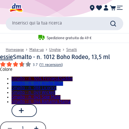
Inserisci qui la tua ricerca
Spedizione gratuita da 49 €
Homepage
Make-up
Unghie
Smalti
essie
Smalto - n. 1012 Boho Rodeo, 13,5 ml
3.7
(
11 recensioni
)
Colore
Smalto - n. 1014 Fringes&Saddle
Smalto - n. 092 Aruba Blue
Smalto - n. 088 Licorice
Smalto - n. 049 Wicked
Smalto - n. 045 Sole Mate
Smalto - n. 044 Bahama Mama