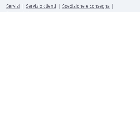
Servizi
Servizio clienti
Spedizione e consegna
Reso e rimborso
L'azienda
La nostra azienda
Corporate Responsibility
Lavora con noi
Press e news
Espansione
Un mondo di prodotti
Il mondo dm
Punti vendita
Il nostro Journal
Vivere consapevoli con dm
Sigilli e certificazioni