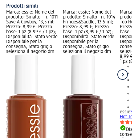
Prodotti simili
Marca: essie; Nome del
Marca: essie; Nome del
Marca: e
prodotto: Smalto - n. 1011
prodotto: Smalto - n. 1014
prodotto:
Save A Cowboy, 13,5 ml;
Fringes&Saddle, 13,5 ml;
Too Hot 
Prezzo: 8,99 €; Prezzo
Prezzo: 8,99 €; Prezzo
Prezzo: 
base: 1 pz (8,99 € / 1 pz);
base: 1 pz (8,99 € / 1 pz);
base: 1 p
Disponibilità: Stato verde
Disponibilità: Stato verde
Disponibi
Disponibile per la
Disponibile per la
Disponibi
consegna, Stato grigio
consegna, Stato grigio
consegna
seleziona il negozio dm
seleziona il negozio dm
selezion
8,99 €
1 pz (8,99
+2
essie
Sma
Hot To T
Dispon
consegn