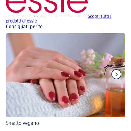
Scopri tutti i
prodotti di essie
Consigliati per te
Smalto vegano
Gu
Un