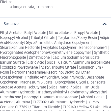
Effetto:
a lunga durata, Luminoso
Sostanze
Ethyl Acetate | Butyl Acetate | Nitrocellulose | Propyl Acetate |
Isopropyl Alcohol | Tributyl Citrate | Tosylamide/Epoxy Resin | Adipic
Acid/Neopentyl Glycol/Trimellitic Anhydride Copolymer |
Stearalkonium Hectorite | Acrylates Copolymer | Benzophenone-1 |
Hydrogenated Acetophenone/Oxymethylene Copolymer | Synthetic
Fluorphlogopite | Dimethicone | Calcium Sodium Borosilicate |
Barium Sulfate | Citric Acid | Silica | Calcium Aluminum Borosilicate
| Oxidized Polyethylene | Acetyl Tributyl Citrate | Colophonium /
Rosin | Norbornanediamine/Resorcinol Diglycidyl Ether
Crosspolymer | Phthalic Anhydride/Glycerin/Glycidyl Decanoate
Copolymer | Magnesium Silicate | Dipropylene Glycol Dibenzoate |
Sucrose Acetate Isobutyrate | Silica [Nano] / Silica | Tin Oxide |
Aluminum Hydroxide | Triethoxysilylethyl Polydimethylsiloxyethyl
Dimethicone | Isopropyl Titanium Triisostearate | Alcohol Denat. |
Acetone | Alumina | Ci 77002 / Aluminum Hydroxide [+/- May
Contain: CI 77891 / Titanium Dioxide | CI 19140 / Yellow 5 Lake | Mica