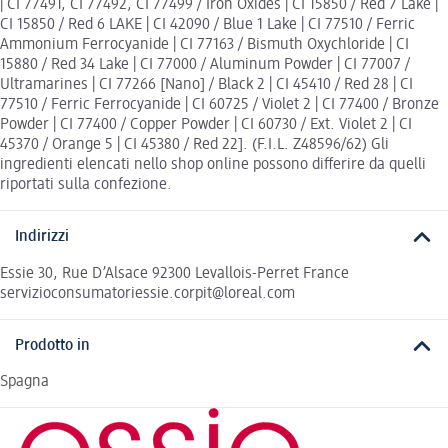
| CI 77491, CI 77492, CI 77499 / Iron Oxides | CI 15850 / Red 7 Lake |
CI 15850 / Red 6 LAKE | CI 42090 / Blue 1 Lake | CI 77510 / Ferric
Ammonium Ferrocyanide | CI 77163 / Bismuth Oxychloride | CI
15880 / Red 34 Lake | CI 77000 / Aluminum Powder | CI 77007 /
Ultramarines | CI 77266 [Nano] / Black 2 | CI 45410 / Red 28 | CI
77510 / Ferric Ferrocyanide | CI 60725 / Violet 2 | CI 77400 / Bronze
Powder | CI 77400 / Copper Powder | CI 60730 / Ext. Violet 2 | CI
45370 / Orange 5 | CI 45380 / Red 22]. (F.I.L. Z48596/62) Gli
ingredienti elencati nello shop online possono differire da quelli
riportati sulla confezione.
Indirizzi
Essie 30, Rue D’Alsace 92300 Levallois-Perret France
servizioconsumatoriessie.corpit@loreal.com
Prodotto in
Spagna