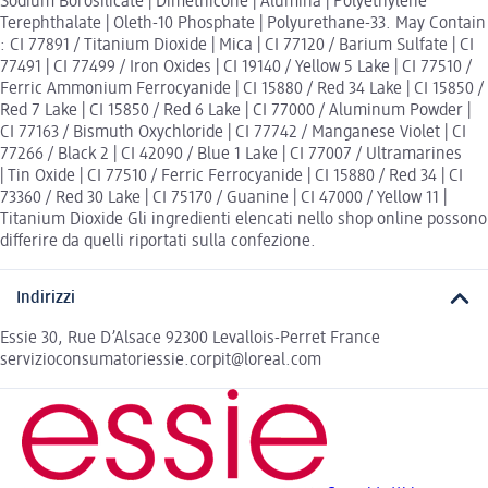
Sodium Borosilicate | Dimethicone | Alumina | Polyethylene
Terephthalate | Oleth-10 Phosphate | Polyurethane-33. May Contain
: CI 77891 / Titanium Dioxide | Mica | CI 77120 / Barium Sulfate | CI
77491 | CI 77499 / Iron Oxides | CI 19140 / Yellow 5 Lake | CI 77510 /
Ferric Ammonium Ferrocyanide | CI 15880 / Red 34 Lake | CI 15850 /
Red 7 Lake | CI 15850 / Red 6 Lake | CI 77000 / Aluminum Powder |
CI 77163 / Bismuth Oxychloride | CI 77742 / Manganese Violet | CI
77266 / Black 2 | CI 42090 / Blue 1 Lake | CI 77007 / Ultramarines
| Tin Oxide | CI 77510 / Ferric Ferrocyanide | CI 15880 / Red 34 | CI
73360 / Red 30 Lake | CI 75170 / Guanine | CI 47000 / Yellow 11 |
Titanium Dioxide Gli ingredienti elencati nello shop online possono
differire da quelli riportati sulla confezione.
Indirizzi
Essie 30, Rue D’Alsace 92300 Levallois-Perret France
servizioconsumatoriessie.corpit@loreal.com