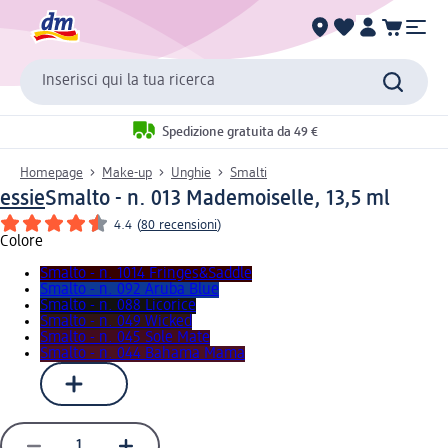
Inserisci qui la tua ricerca
Spedizione gratuita da 49 €
Homepage
Make-up
Unghie
Smalti
essie
Smalto - n. 013 Mademoiselle, 13,5 ml
4.4
(
80 recensioni
)
Colore
Smalto - n. 1014 Fringes&Saddle
Smalto - n. 092 Aruba Blue
Smalto - n. 088 Licorice
Smalto - n. 049 Wicked
Smalto - n. 045 Sole Mate
Smalto - n. 044 Bahama Mama