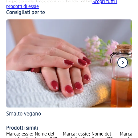
Scopri tutti i
prodotti di essie
Consigliati per te
Smalto vegano
Gu
Un
Prodotti simili
Marca: essie; Nome del
Marca: essie; Nome del
Marca: e