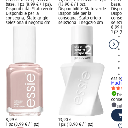
Prezzo: 8,99 €; Prezzo
13,90 €; Prezzo base: 1 pz
Prezzo: 
base: 1 pz (8,99 € / 1 pz);
(13,90 € / 1 pz);
base: 1 p
Disponibilità: Stato verde
Disponibilità: Stato verde
Disponibi
Disponibile per la
Disponibile per la
Disponibi
consegna, Stato grigio
consegna, Stato grigio
consegna
seleziona il negozio dm
seleziona il negozio dm
selezion
8,99 €
1 pz (8,99
+2
essie
Sma
Muchi, 1
Dispon
consegn
selez
8,99 €
13,90 €
1 pz (8,99 € / 1 pz)
1 pz (13,90 € / 1 pz)