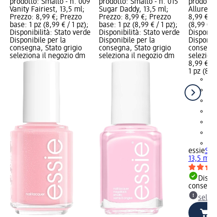
prodotto: Smalto - n. 009
prodotto: Smalto - n. 015
prodotto
Vanity Fairiest, 13,5 ml;
Sugar Daddy, 13,5 ml;
Allure, 1
Prezzo: 8,99 €; Prezzo
Prezzo: 8,99 €; Prezzo
8,99 €; P
base: 1 pz (8,99 € / 1 pz);
base: 1 pz (8,99 € / 1 pz);
(8,99 € / 
Disponibilità: Stato verde
Disponibilità: Stato verde
Disponibi
Disponibile per la
Disponibile per la
Disponibi
consegna, Stato grigio
consegna, Stato grigio
consegna
seleziona il negozio dm
seleziona il negozio dm
selezion
8,99 €
1 pz (8,99
+2
essie
Sma
13,5 ml
Dispon
consegn
selez