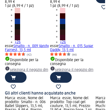
8,99 €
8,99 €
1 pz (8,99 € / 1 pz)
1 pz (8,99 € / 1 pz)
+26
+26
essie
Smalto - n. 009 Vanity
essie
Smalto - n. 015 Sugar
Fairiest, 13,5 ml
Daddy, 13,5 ml
(42)
(66)
Disponibile per la
Disponibile per la
consegna
consegna
seleziona il negozio dm
seleziona il negozio dm
Gli altri clienti hanno acquistato anche
Marca: essie; Nome del
Marca: essie; Nome del
Marca: e
prodotto: Smalto - n. 006
prodotto: Top coat gel
prodotto:
Ballet Slippers, 13,5 ml;
couture, 13,5 ml; Prezzo:
Muchi, M