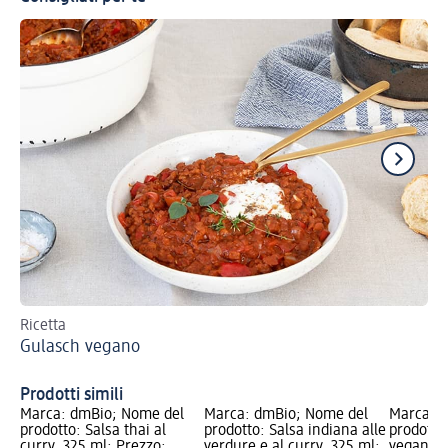
Ricetta
Sc
Gulasch vegano
ra
Fo
Prodotti simili
Marca: dmBio; Nome del
Marca: dmBio; Nome del
Marca: 
prodotto: Salsa thai al
prodotto: Salsa indiana alle
prodotto:
curry, 325 ml; Prezzo:
verdure e al curry, 325 ml;
vegani, 