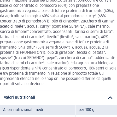
Denominazione legale del prodotto: Salsa al pomodoro e curry a
base di concentrato di pomodoro (60%) con preparazione
gastronomica vegana a base di tofu e proteina di frumento (40%),
da agricoltura biologica 60% salsa al pomodoro e curry* (68%
concentrato di pomodoro*(1), olio di girasole*, zucchero di canna*,
aceto di mele*, acqua, curry* (contiene SENAPE*), sale marino,
succo di limone* concentrato, addensanti: farina di semi di tara*,
farina di semi di carrube*; lievito* (lievito*, sale marino)), 40%
preparazione gastronomica vegana a base di tofu e proteina di
frumento (34% tofu* (53% semi di SOIA*(1), acqua), acqua, 21%
proteina di FRUMENTO*(1), olio di girasole*, fecola di patata*,
spezie* (fra cui SEDANO*), pepe*, zucchero di canna*, addensanti:
farina di semi di carrube*, sale marino). *da agricoltura biologica
(1)corrispondente a 41% concentrato di pomodoro, 18% semi di soia
e 8% proteina di frumento in relazione al prodotto totale Gli
ingredienti elencati nello shop online possono differire da quelli
riportati sulla confezione.
Valori nutrizionali
Valori nutrizionali medi
per 100 g