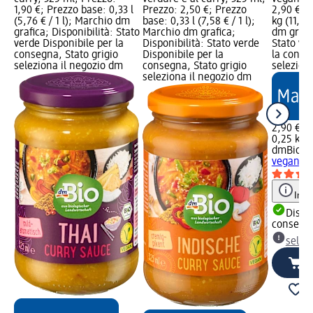
1,90 €; Prezzo base: 0,33 l
Prezzo: 2,50 €; Prezzo
2,90 €; 
(5,76 € / 1 l); Marchio dm
base: 0,33 l (7,58 € / 1 l);
kg (11,60
grafica; Disponibilità: Stato
Marchio dm grafica;
dm grafic
verde Disponibile per la
Disponibilità: Stato verde
Stato ve
consegna, Stato grigio
Disponibile per la
la conse
seleziona il negozio dm
consegna, Stato grigio
selezion
seleziona il negozio dm
2,90 €
0,25 kg (
dmBio
Ro
vegani, 
Info
Dispon
consegn
selez