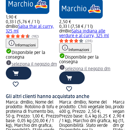
1,90 €
0,33 l (5,76 € / 1 l)
2,50 €
dmBio
Salsa thai al curry,
0,33 l (7,58 € / 1 l)
325 ml
dmBio
Salsa indiana alle
verdure e al curry, 325 ml
(182)
(235)
Informazioni
Informazioni
Disponibile per la
consegna
Disponibile per la
consegna
seleziona il negozio dm
seleziona il negozio dm
Gli altri clienti hanno acquistato anche
Marca: dmBio; Nome del
Marca: dmBio; Nome del
Marca: 
prodotto: Rotolino di tofu e
prodotto: Chili vegetale bio,
prodotto:
proteina di frumento bio,
400 g; Prezzo: 2,50 €;
vegani, 
50 g; Prezzo: 1,00 €; Prezzo
Prezzo base: 0,4 kg (6,25 €
2,90 €; 
base: 0,05 kg (20,00 € / 1
/ 1 kg); Marchio dm grafica;
kg (11,60
kg); Marchio dm grafica;
Disponibilità: Stato verde
dm grafic