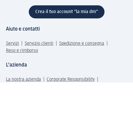
Crea il tuo account "la mia dm"
Aiuto e contatti
Servizi
Servizio clienti
Spedizione e consegna
Reso e rimborso
L'azienda
La nostra azienda
Corporate Responsibility
Lavora con noi
Press e news
Espansione
Un mondo di prodotti
Il mondo dm
Punti vendita
Il nostro Journal
Vivere consapevoli con dm