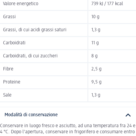
Valore energetico
739 kJ / 177 kcal
Grassi
10 g
Grassi, di cui acidi grassi saturi
1,3 g
Carboidrati
11 g
Carboidrati, di cui zuccheri
8 g
Fibre
2,5 g
Proteine
9,5 g
Sale
1,3 g
Modalità di conservazione
Conservare in luogo fresco e asciutto, ad una temperatura fra 24 e
4 °C. Dopo l'apertura, conservare in frigorifero e consumare entro