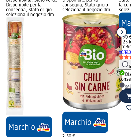
Disponibilità: Stato verde
Disponibile per la
Stato ve
Disponibile per la
consegna, Stato grigio
la conse
consegna, Stato grigio
seleziona il negozio dm
selezion
seleziona il negozio dm
2,90 €
0,25 kg (
dmBio
Ro
vegani, 
Info
Dispon
consegn
selez
2,50 €