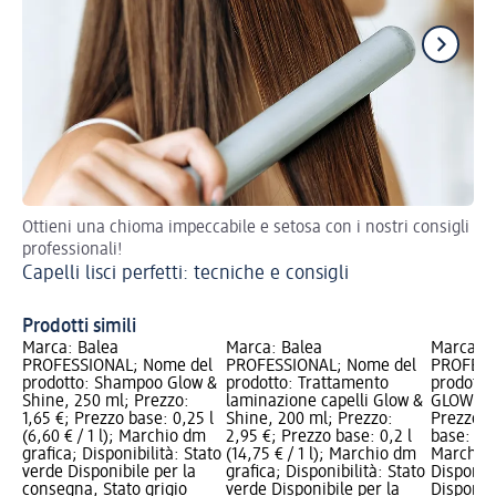
Ottieni una chioma impeccabile e setosa con i nostri consigli
Seg
professionali!
Co
Capelli lisci perfetti: tecniche e consigli
Prodotti simili
Marca: Balea
Marca: Balea
Marca: B
PROFESSIONAL; Nome del
PROFESSIONAL; Nome del
PROFESS
prodotto: Shampoo Glow &
prodotto: Trattamento
prodotto:
Shine, 250 ml; Prezzo:
laminazione capelli Glow &
GLOW & S
1,65 €; Prezzo base: 0,25 l
Shine, 200 ml; Prezzo:
Prezzo: 
(6,60 € / 1 l); Marchio dm
2,95 €; Prezzo base: 0,2 l
base: 0,12
grafica; Disponibilità: Stato
(14,75 € / 1 l); Marchio dm
Marchio 
verde Disponibile per la
grafica; Disponibilità: Stato
Disponibi
consegna, Stato grigio
verde Disponibile per la
Disponibi