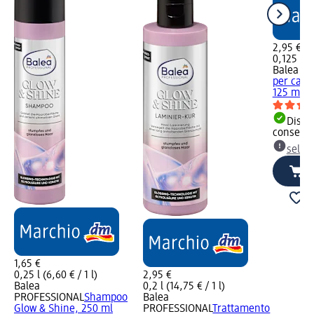
2,95 €
0,125 l (2
Balea P
per cape
125 ml
Dispon
consegn
selez
1,65 €
0,25 l (6,60 € / 1 l)
2,95 €
Balea
0,2 l (14,75 € / 1 l)
PROFESSIONAL
Shampoo
Balea
Glow & Shine, 250 ml
PROFESSIONAL
Trattamento