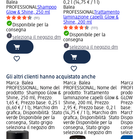
Balea
0,2 l (14,75 € / 1 l)
PROFESSIONAL
Shampoo
Balea
Glow & Shine, 250 ml
PROFESSIONAL
Trattamento
laminazione capelli Glow &
(91)
Shine, 200 ml
Disponibile per la
(111)
consegna
Disponibile per la
seleziona il negozio dm
consegna
seleziona il negozio dm
Gli altri clienti hanno acquistato anche
Marca: Balea
Marca: Balea
Marca: B
PROFESSIONAL; Nome del
PROFESSIONAL; Nome del
PROFESS
prodotto: Shampoo Glow &
prodotto: Trattamento
prodotto:
Shine, 250 ml; Prezzo:
laminazione capelli Glow &
GLOW & S
1,65 €; Prezzo base: 0,25 l
Shine, 200 ml; Prezzo:
Prezzo: 
(6,60 € / 1 l); Marchio dm
2,95 €; Prezzo base: 0,2 l
base: 0,12
grafica; Disponibilità: Stato
(14,75 € / 1 l); Marchio dm
Marchio 
verde Disponibile per la
grafica; Disponibilità: Stato
Disponibi
consegna, Stato grigio
verde Disponibile per la
Disponibi
seleziona il negozio dm
consegna, Stato grigio
consegna
seleziona il negozio dm
selezion