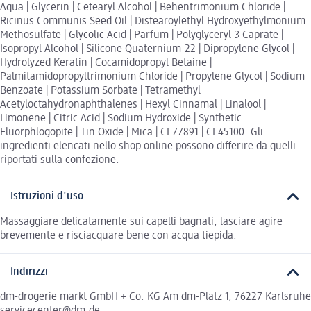
Aqua | Glycerin | Cetearyl Alcohol | Behentrimonium Chloride |
Ricinus Communis Seed Oil | Distearoylethyl Hydroxyethylmonium
Methosulfate | Glycolic Acid | Parfum | Polyglyceryl-3 Caprate |
Isopropyl Alcohol | Silicone Quaternium-22 | Dipropylene Glycol |
Hydrolyzed Keratin | Cocamidopropyl Betaine |
Palmitamidopropyltrimonium Chloride | Propylene Glycol | Sodium
Benzoate | Potassium Sorbate | Tetramethyl
Acetyloctahydronaphthalenes | Hexyl Cinnamal | Linalool |
Limonene | Citric Acid | Sodium Hydroxide | Synthetic
Fluorphlogopite | Tin Oxide | Mica | CI 77891 | CI 45100. Gli
ingredienti elencati nello shop online possono differire da quelli
riportati sulla confezione.
Istruzioni d'uso
Massaggiare delicatamente sui capelli bagnati, lasciare agire
brevemente e risciacquare bene con acqua tiepida.
Indirizzi
dm-drogerie markt GmbH + Co. KG Am dm-Platz 1, 76227 Karlsruhe