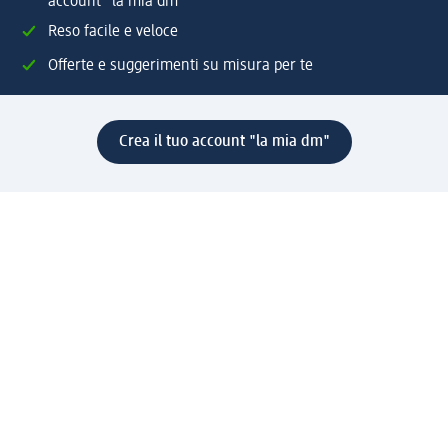
account "la mia dm"
Reso facile e veloce
Offerte e suggerimenti su misura per te
Crea il tuo account "la mia dm"
Aiuto e contatti
Servizi
Servizio clienti
Spedizione e consegna
Reso e rimborso
L'azienda
La nostra azienda
Corporate Responsibility
Lavora con noi
Press e news
Espansione
Un mondo di prodotti