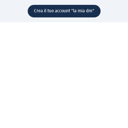
Crea il tuo account "la mia dm"
Aiuto e contatti
Servizi
Servizio clienti
Spedizione e consegna
Reso e rimborso
L'azienda
La nostra azienda
Corporate Responsibility
Lavora con noi
Press e news
Espansione
Un mondo di prodotti
Il mondo dm
Punti vendita
Il nostro Journal
Vivere consapevoli con dm