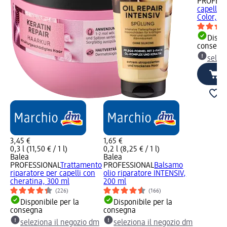
PROFESS
capelli c
Color, 2
Dispon
consegn
selez
3,45 €
1,65 €
0,3 l (11,50 € / 1 l)
0,2 l (8,25 € / 1 l)
Balea
Balea
PROFESSIONAL
Trattamento
PROFESSIONAL
Balsamo
riparatore per capelli con
olio riparatore INTENSIV,
cheratina, 300 ml
200 ml
(226)
(166)
Disponibile per la
Disponibile per la
consegna
consegna
seleziona il negozio dm
seleziona il negozio dm