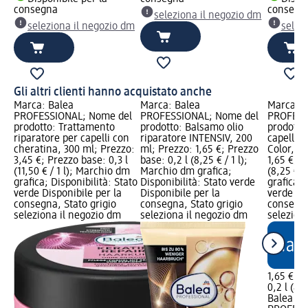
consegna
consegn
seleziona il negozio dm
seleziona il negozio dm
selez
Gli altri clienti hanno acquistato anche
Marca: Balea
Marca: Balea
Marca: B
PROFESSIONAL; Nome del
PROFESSIONAL; Nome del
PROFESS
prodotto: Trattamento
prodotto: Balsamo olio
prodotto
riparatore per capelli con
riparatore INTENSIV, 200
capelli c
cheratina, 300 ml; Prezzo:
ml; Prezzo: 1,65 €; Prezzo
Color, 2
3,45 €; Prezzo base: 0,3 l
base: 0,2 l (8,25 € / 1 l);
1,65 €; P
(11,50 € / 1 l); Marchio dm
Marchio dm grafica;
(8,25 € /
grafica; Disponibilità: Stato
Disponibilità: Stato verde
grafica; 
verde Disponibile per la
Disponibile per la
verde Dis
consegna, Stato grigio
consegna, Stato grigio
consegna
seleziona il negozio dm
seleziona il negozio dm
selezion
1,65 €
0,2 l (8,2
Balea