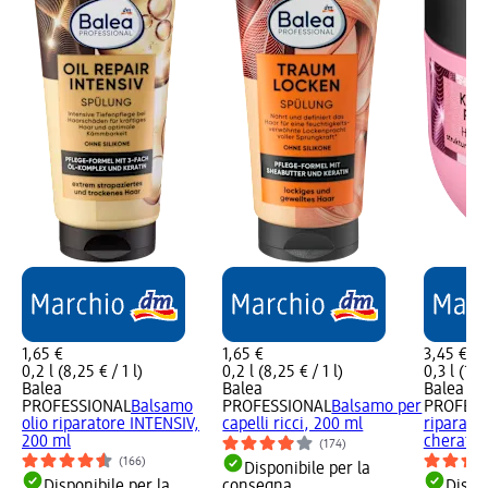
1,65 €
1,65 €
3,45 €
0,2 l (8,25 € / 1 l)
0,2 l (8,25 € / 1 l)
0,3 l (11,5
Balea
Balea
Balea
PROFESSIONAL
Balsamo
PROFESSIONAL
Balsamo per
PROFESS
olio riparatore INTENSIV,
capelli ricci, 200 ml
riparator
200 ml
cheratin
(174)
(166)
Disponibile per la
Disponibile per la
consegna
Dispon