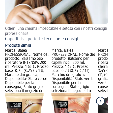
Ottieni una chioma impeccabile e setosa con i nostri consigli
Cap
professionali!
ch
Capelli lisci perfetti: tecniche e consigli
St
Prodotti simili
Marca: Balea
Marca: Balea
Marca: B
PROFESSIONAL; Nome del
PROFESSIONAL; Nome del
PROFESS
prodotto: Balsamo olio
prodotto: Balsamo per
prodotto
riparatore INTENSIV, 200
capelli ricci, 200 ml;
riparator
ml; Prezzo: 1,65 €; Prezzo
Prezzo: 1,65 €; Prezzo
cheratin
base: 0,2 l (8,25 € / 1 l);
base: 0,2 l (8,25 € / 1 l);
3,45 €; P
Marchio dm grafica;
Marchio dm grafica;
(11,50 € 
Disponibilità: Stato verde
Disponibilità: Stato verde
grafica; 
Disponibile per la
Disponibile per la
verde Dis
consegna, Stato grigio
consegna, Stato grigio
consegna
seleziona il negozio dm
seleziona il negozio dm
selezion