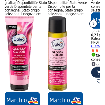
grafica; Disponibilità: Stato
Disponibilità: Stato verde
verde Dis
verde Disponibile per la
Disponibile per la
consegna
consegna, Stato grigio
consegna, Stato grigio
selezion
seleziona il negozio dm
seleziona il negozio dm
1,65 €
0,2 l (8,2
Balea
PROFESS
GLOW & 
Dispon
consegn
selez