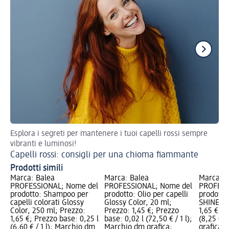
Esplora i segreti per mantenere i tuoi capelli rossi sempre
Ott
vibranti e luminosi!
pro
Capelli rossi: consigli per una chioma fiammante
Ca
Prodotti simili
Marca: Balea
Marca: Balea
Marca: B
PROFESSIONAL; Nome del
PROFESSIONAL; Nome del
PROFESS
prodotto: Shampoo per
prodotto: Olio per capelli
prodott
capelli colorati Glossy
Glossy Color, 20 ml;
SHINE, 2
Color, 250 ml; Prezzo:
Prezzo: 1,45 €; Prezzo
1,65 €; P
1,65 €; Prezzo base: 0,25 l
base: 0,02 l (72,50 € / 1 l);
(8,25 € /
(6,60 € / 1 l); Marchio dm
Marchio dm grafica;
grafica; 