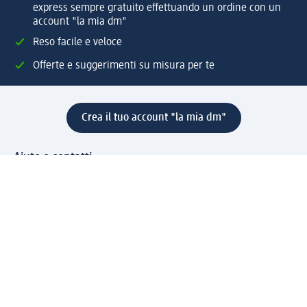
express sempre gratuito effettuando un ordine con un
account "la mia dm"
Reso facile e veloce
Offerte e suggerimenti su misura per te
Crea il tuo account "la mia dm"
Aiuto e contatti
Servizi
Servizio clienti
Spedizione e consegna
Reso e rimborso
L'azienda
La nostra azienda
Corporate Responsibility
Lavora con noi
Press e news
Espansione