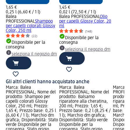
1,65 €
1,45 €
0,25 l (6,60 € / 1 l)
0,02 l (72,50 € / 1 l)
Balea
Balea PROFESSIONAL
Olio
PROFESSIONAL
Shampoo
per capelli Glossy Color, 20
per capelli colorati Glossy
ml
Color, 250 ml
(148)
(22)
Disponibile per la
Disponibile per la
consegna
consegna
seleziona il negozio dm
seleziona il negozio dm
Gli altri clienti hanno acquistato anche
Marca: Balea
Marca: Balea
Marca: B
PROFESSIONAL; Nome del
PROFESSIONAL; Nome del
PROFESS
prodotto: Shampoo per
prodotto: Balsamo
prodotto
capelli colorati Glossy
riparatore alla cheratina,
riparato
Color, 250 ml; Prezzo:
200 ml; Prezzo: 1,65 €;
ml; Prez
1,65 €; Prezzo base: 0,25 l
Prezzo base: 0,2 l (8,25 € /
base: 0,2 
(6,60 € / 1 l); Marchio dm
1 l); Marchio dm grafica;
Marchio 
grafica; Disponibilità: Stato
Disponibilità: Stato verde
Disponibi
verde Disponibile per la
Disponibile per la
Disponibi
consegna, Stato grigio
consegna, Stato grigio
consegna