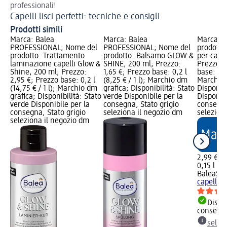
professionali!
Co
Capelli lisci perfetti: tecniche e consigli
Prodotti simili
Marca: Balea
Marca: Balea
Marca: B
PROFESSIONAL; Nome del
PROFESSIONAL; Nome del
prodotto
prodotto: Trattamento
prodotto: Balsamo GLOW &
per capel
laminazione capelli Glow &
SHINE, 200 ml; Prezzo:
Prezzo: 
Shine, 200 ml; Prezzo:
1,65 €; Prezzo base: 0,2 l
base: 0,15
2,95 €; Prezzo base: 0,2 l
(8,25 € / 1 l); Marchio dm
Marchio 
(14,75 € / 1 l); Marchio dm
grafica; Disponibilità: Stato
Disponibi
grafica; Disponibilità: Stato
verde Disponibile per la
Disponibi
verde Disponibile per la
consegna, Stato grigio
consegna
consegna, Stato grigio
seleziona il negozio dm
selezion
seleziona il negozio dm
2,99 €
0,15 l (19
Balea
Spr
capelli G
Dispon
consegn
selez