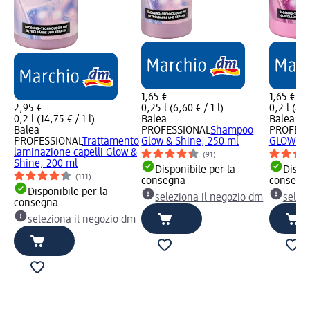
1,65 €
1,65 €
2,95 €
0,25 l (6,60 € / 1 l)
0,2 l (8,2
0,2 l (14,75 € / 1 l)
Balea
Balea
Balea
PROFESSIONAL
Shampoo
PROFESS
PROFESSIONAL
Trattamento
Glow & Shine, 250 ml
GLOW & 
laminazione capelli Glow &
(91)
Shine, 200 ml
Disponibile per la
Dispon
(111)
consegna
consegn
Disponibile per la
seleziona il negozio dm
selez
consegna
seleziona il negozio dm