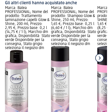
Gli altri clienti hanno acquistato anche
Marca: Balea
Marca: Balea
Marca: B
PROFESSIONAL; Nome del
PROFESSIONAL; Nome del
PROFESS
prodotto: Trattamento
prodotto: Shampoo Glow &
prodott
laminazione capelli Glow &
Shine, 250 ml; Prezzo:
SHINE, 2
Shine, 200 ml; Prezzo:
1,65 €; Prezzo base: 0,25 l
1,65 €; P
2,95 €; Prezzo base: 0,2 l
(6,60 € / 1 l); Marchio dm
(8,25 € /
(14,75 € / 1 l); Marchio dm
grafica; Disponibilità: Stato
grafica; 
grafica; Disponibilità: Stato
verde Disponibile per la
verde Dis
verde Disponibile per la
consegna, Stato grigio
consegna
consegna, Stato grigio
seleziona il negozio dm
selezion
seleziona il negozio dm