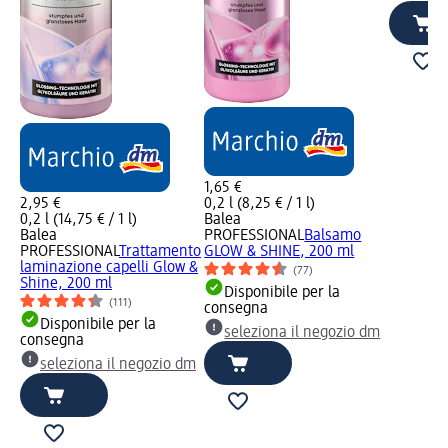
1,65 €
2,95 €
0,2 l (8,25 € / 1 l)
0,2 l (14,75 € / 1 l)
Balea
Balea
PROFESSIONAL
Balsamo
PROFESSIONAL
Trattamento
GLOW & SHINE, 200 ml
laminazione capelli Glow &
(77)
Shine, 200 ml
Disponibile per la
(111)
consegna
Disponibile per la
seleziona il negozio dm
consegna
seleziona il negozio dm