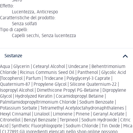
Siero
Effetto:
Lucentezza, Anticrespo
Caratteristiche del prodotto:
Senza solfati
Tipo di capelli:
Capelli secchi, Senza lucentezza
Sostanze
Aqua | Glycerin | Cetearyl Alcohol | Undecane | Behentrimonium
Chloride | Ricinus Communis Seed Oil | Panthenol | Glycolic Acid
|Tocopherol | Parfum | Tridecane | Polyglyceryl-3 Caprate |
Quaternium-87 | Propylene Glycol | Silicone Quaternium-22 |
Isopropyl Alcohol | Dimethicone Propyl PG-Betaine | Dipropylene
Glycol | Hydrolyzed Keratin | Cocamidopropyl Betaine |
Palmitamidopropyltrimonium Chloride | Sodium Benzoate |
Potassium Sorbate | Tetramethyl Acetyloctahydronaphthalenes |
Hexyl Cinnamal | Linalool | Limonene | Pinene | Geranyl Acetate |
Citronellol | Benzyl Benzoate | Terpineol | Sodium Hydroxide | Citric
Acid | Synthetic Fluorphlogopite | Sodium Chloride | Tin Oxide | Mica
| CI 77891 Gli ingredienti elencati nello shop online possono