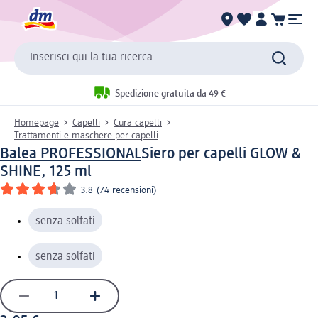
Inserisci qui la tua ricerca
Spedizione gratuita da 49 €
Homepage
Capelli
Cura capelli
Trattamenti e maschere per capelli
Balea PROFESSIONAL
Siero per capelli GLOW &
SHINE, 125 ml
3.8
(
74 recensioni
)
senza solfati
senza solfati