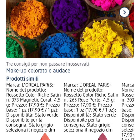
Tre consigli per non passare inosservati
Tr
Make-up colorato e audace
Tr
Prodotti simili
Marca: L'ORÉAL PARiS;
Marca: L'ORÉAL PARiS;
Marca: L
Nome del prodotto:
Nome del prodotto:
Nome del
Rossetto Color Riche Satin -
Rossetto Color Riche Satin -
Rossetto 
n. 373 Magnetic Coral, 4,5
n. 265 Rose Perle, 4,5 g;
n. 303 R
g; Prezzo: 17,90 €; Prezzo
Prezzo: 17,90 €; Prezzo
Prezzo: 
base: 1 pz (17,90 € / 1 pz);
base: 1 pz (17,90 € / 1 pz);
base: 1 p
Disponibilità: Stato verde
Disponibilità: Stato verde
Disponibi
Disponibile per la
Disponibile per la
Disponibi
consegna, Stato grigio
consegna, Stato grigio
consegna
seleziona il negozio dm
seleziona il negozio dm
selezion
17,90 €