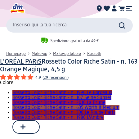
Inserisci qui la tua ricerca
Spedizione gratuita da 49 €
Homepage
Make-up
Make-up labbra
Rossetti
L'ORÉAL PARiS
Rossetto Color Riche Satin - n. 163
Orange Magique, 4,5 g
4.9
(
29 recensioni
)
Colore
Rossetto Color Riche Satin - n. 1990 Le Bordeaux
Rossetto Color Riche Satin - n. 107 Seine Sunset
Rossetto Color Riche Satin - n. 2010 La Prune
Rossetto Color Riche Satin - n. 635 Worth It Medium
Rossetto Color Riche Satin - n. 300 Le Rouge Paris
Rossetto Color Riche Satin - n. 1980 L'Ambre