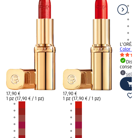
+6
L'ORÉAL 
Color Ric
Dispon
consegn
selez
17,90 €
17,90 €
1 pz (17,90 € / 1 pz)
1 pz (17,90 € / 1 pz)