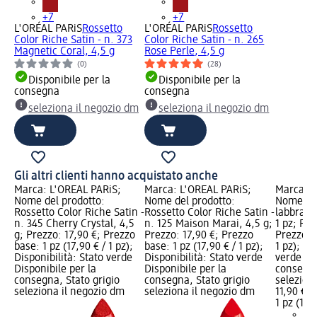
+7
+7
L'ORÉAL PARiS
Rossetto
L'ORÉAL PARiS
Rossetto
Color Riche Satin - n. 373
Color Riche Satin - n. 265
Magnetic Coral, 4,5 g
Rose Perle, 4,5 g
(0)
(28)
Disponibile per la
Disponibile per la
consegna
consegna
seleziona il negozio dm
seleziona il negozio dm
Gli altri clienti hanno acquistato anche
Marca: L'ORÉAL PARiS;
Marca: L'ORÉAL PARiS;
Marca: L
Nome del prodotto:
Nome del prodotto:
Nome del
Rossetto Color Riche Satin -
Rossetto Color Riche Satin -
labbra Co
n. 345 Cherry Crystal, 4,5
n. 125 Maison Marai, 4,5 g;
1 pz; Pre
g; Prezzo: 17,90 €; Prezzo
Prezzo: 17,90 €; Prezzo
Prezzo ba
base: 1 pz (17,90 € / 1 pz);
base: 1 pz (17,90 € / 1 pz);
1 pz); Di
Disponibilità: Stato verde
Disponibilità: Stato verde
verde Dis
Disponibile per la
Disponibile per la
consegna
consegna, Stato grigio
consegna, Stato grigio
selezion
seleziona il negozio dm
seleziona il negozio dm
11,90 €
1 pz (11,9