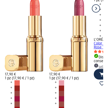
1 pz (17,9
+7
L'ORÉAL 
Color Ric
Rose Ten
Dispon
consegn
selez
17,90 €
17,90 €
1 pz (17,90 € / 1 pz)
1 pz (17,90 € / 1 pz)