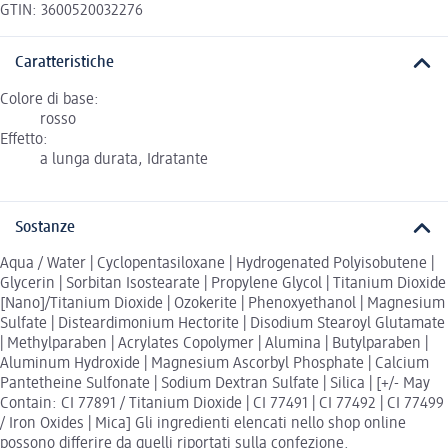
GTIN: 3600520032276
Caratteristiche
Colore di base:
rosso
Effetto:
a lunga durata, Idratante
Sostanze
Aqua / Water | Cyclopentasiloxane | Hydrogenated Polyisobutene |
Glycerin | Sorbitan Isostearate | Propylene Glycol | Titanium Dioxide
[Nano]/Titanium Dioxide | Ozokerite | Phenoxyethanol | Magnesium
Sulfate | Disteardimonium Hectorite | Disodium Stearoyl Glutamate
| Methylparaben | Acrylates Copolymer | Alumina | Butylparaben |
Aluminum Hydroxide | Magnesium Ascorbyl Phosphate | Calcium
Pantetheine Sulfonate | Sodium Dextran Sulfate | Silica | [+/- May
Contain: CI 77891 / Titanium Dioxide | CI 77491 | CI 77492 | CI 77499
/ Iron Oxides | Mica] Gli ingredienti elencati nello shop online
possono differire da quelli riportati sulla confezione.