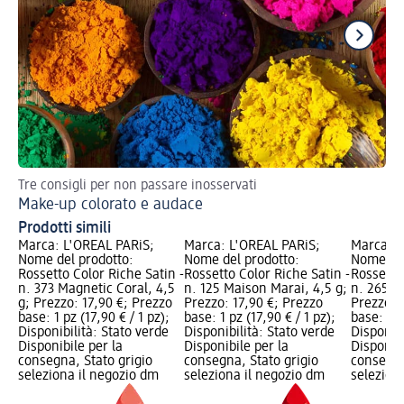
Tre consigli per non passare inosservati
Tr
Make-up colorato e audace
Tr
Prodotti simili
Marca: L'ORÉAL PARiS;
Marca: L'ORÉAL PARiS;
Marca: L
Nome del prodotto:
Nome del prodotto:
Nome del
Rossetto Color Riche Satin -
Rossetto Color Riche Satin -
Rossetto 
n. 373 Magnetic Coral, 4,5
n. 125 Maison Marai, 4,5 g;
n. 265 Ro
g; Prezzo: 17,90 €; Prezzo
Prezzo: 17,90 €; Prezzo
Prezzo: 
base: 1 pz (17,90 € / 1 pz);
base: 1 pz (17,90 € / 1 pz);
base: 1 p
Disponibilità: Stato verde
Disponibilità: Stato verde
Disponibi
Disponibile per la
Disponibile per la
Disponibi
consegna, Stato grigio
consegna, Stato grigio
consegna
seleziona il negozio dm
seleziona il negozio dm
selezion