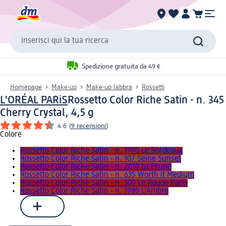
Inserisci qui la tua ricerca
Spedizione gratuita da 49 €
Homepage
Make-up
Make-up labbra
Rossetti
L'ORÉAL PARiS
Rossetto Color Riche Satin - n. 345
Cherry Crystal, 4,5 g
4.6
(
9 recensioni
)
Colore
Rossetto Color Riche Satin - n. 1990 Le Bordeaux
Rossetto Color Riche Satin - n. 107 Seine Sunset
Rossetto Color Riche Satin - n. 2010 La Prune
Rossetto Color Riche Satin - n. 635 Worth It Medium
Rossetto Color Riche Satin - n. 300 Le Rouge Paris
Rossetto Color Riche Satin - n. 1980 L'Ambre