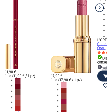
+7
L'ORÉAL 
Color Ric
Orange M
Dispon
consegn
selez
11,90 €
1 pz (11,90 € / 1 pz)
17,90 €
1 pz (17,90 € / 1 pz)