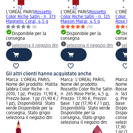
+7
+7
+7
L'ORÉAL PARiS
Rossetto
L'ORÉAL PARiS
Rossetto
L'ORÉAL 
Color Riche Satin - n. 373
Color Riche Satin - n. 125
Color Ric
Magnetic Coral, 4,5 g
Maison Marai, 4,5 g
Rose Per
(0)
(13)
Disponibile per la
Disponibile per la
Dispon
consegna
consegna
consegn
seleziona il negozio dm
seleziona il negozio dm
selez
Gli altri clienti hanno acquistato anche
Marca: L'ORÉAL PARiS;
Marca: L'ORÉAL PARiS;
Marca: L
Nome del prodotto: Matita
Nome del prodotto:
Nome del
labbra Color Riche - n.
Rossetto Color Riche Satin -
Rossetto 
2010, 1 pz; Prezzo: 11,90 €;
n. 265 Rose Perle, 4,5 g;
n. 163 O
Prezzo base: 1 pz (11,90 € /
Prezzo: 17,90 €; Prezzo
g; Prezzo
1 pz); Disponibilità: Stato
base: 1 pz (17,90 € / 1 pz);
base: 1 p
verde Disponibile per la
Disponibilità: Stato verde
Disponibi
consegna, Stato grigio
Disponibile per la
Disponibi
seleziona il negozio dm
consegna, Stato grigio
consegna
seleziona il negozio dm
selezion
17,90 €
1 pz (17,9