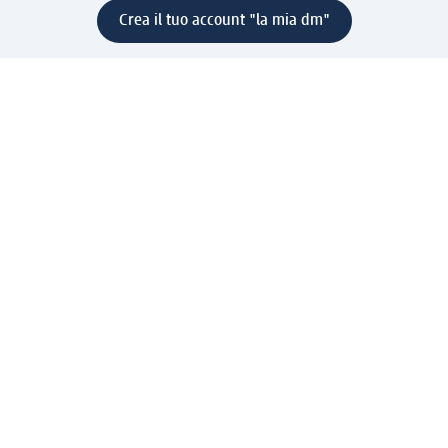
Crea il tuo account "la mia dm"
Aiuto e contatti
Servizi
Servizio clienti
Spedizione e consegna
Reso e rimborso
L'azienda
La nostra azienda
Corporate Responsibility
Lavora con noi
Press e news
Espansione
Un mondo di prodotti
Il mondo dm
Punti vendita
Il nostro Journal
Vivere consapevoli con dm