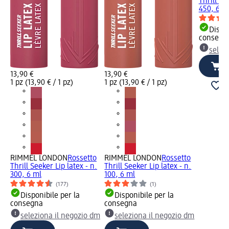
Thrill Se
450, 6 m
Dispon
consegn
selez
13,90 €
13,90 €
1 pz (13,90 € / 1 pz)
1 pz (13,90 € / 1 pz)
RIMMEL LONDON
Rossetto
RIMMEL LONDON
Rossetto
Thrill Seeker Lip latex - n.
Thrill Seeker Lip latex - n.
300, 6 ml
100, 6 ml
(177)
(1)
Disponibile per la
Disponibile per la
consegna
consegna
seleziona il negozio dm
seleziona il negozio dm