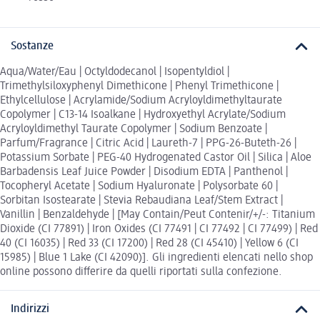
Sostanze
Aqua/Water/Eau | Octyldodecanol | Isopentyldiol |
Trimethylsiloxyphenyl Dimethicone | Phenyl Trimethicone |
Ethylcellulose | Acrylamide/Sodium Acryloyldimethyltaurate
Copolymer | C13-14 Isoalkane | Hydroxyethyl Acrylate/Sodium
Acryloyldimethyl Taurate Copolymer | Sodium Benzoate |
Parfum/Fragrance | Citric Acid | Laureth-7 | PPG-26-Buteth-26 |
Potassium Sorbate | PEG-40 Hydrogenated Castor Oil | Silica | Aloe
Barbadensis Leaf Juice Powder | Disodium EDTA | Panthenol |
Tocopheryl Acetate | Sodium Hyaluronate | Polysorbate 60 |
Sorbitan Isostearate | Stevia Rebaudiana Leaf/Stem Extract |
Vanillin | Benzaldehyde | [May Contain/Peut Contenir/+/-: Titanium
Dioxide (CI 77891) | Iron Oxides (CI 77491 | CI 77492 | CI 77499) | Red
40 (CI 16035) | Red 33 (CI 17200) | Red 28 (CI 45410) | Yellow 6 (CI
15985) | Blue 1 Lake (CI 42090)]. Gli ingredienti elencati nello shop
online possono differire da quelli riportati sulla confezione.
Indirizzi