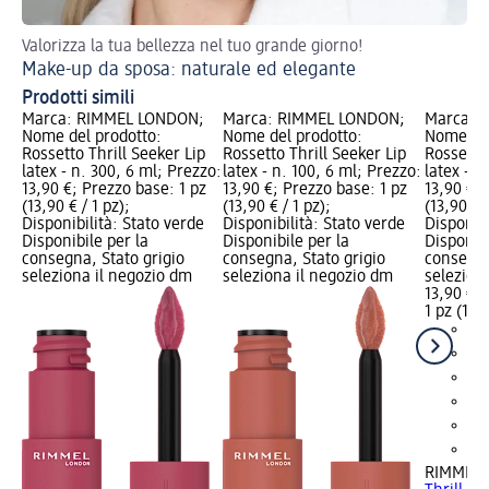
Valorizza la tua bellezza nel tuo grande giorno!
Tr
Make-up da sposa: naturale ed elegante
Tr
Prodotti simili
Marca: RIMMEL LONDON;
Marca: RIMMEL LONDON;
Marca: 
Nome del prodotto:
Nome del prodotto:
Nome del
Rossetto Thrill Seeker Lip
Rossetto Thrill Seeker Lip
Rossetto 
latex - n. 300, 6 ml; Prezzo:
latex - n. 100, 6 ml; Prezzo:
latex - n
13,90 €; Prezzo base: 1 pz
13,90 €; Prezzo base: 1 pz
13,90 €; 
(13,90 € / 1 pz);
(13,90 € / 1 pz);
(13,90 € /
Disponibilità: Stato verde
Disponibilità: Stato verde
Disponibi
Disponibile per la
Disponibile per la
Disponibi
consegna, Stato grigio
consegna, Stato grigio
consegna
seleziona il negozio dm
seleziona il negozio dm
selezion
13,90 €
1 pz (13,9
RIMMEL