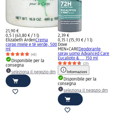
21,90 €
0,5 l (43,80 € / 1 l)
2,39 €
Elizabeth Arden
Crema
0,15 l (15,93 € / 1 l)
corpo miele e tè verde, 500
Dove
ml
MEN+CARE
Deodorante
spray uomo Advanced Care
(45)
Eucalipto &..., 150 ml
Disponibile per la
(23)
consegna
Informazioni
seleziona il negozio dm
Disponibile per la
consegna
seleziona il negozio dm