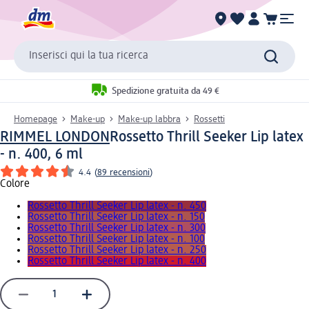
Inserisci qui la tua ricerca
Spedizione gratuita da 49 €
Homepage
Make-up
Make-up labbra
Rossetti
RIMMEL LONDON
Rossetto Thrill Seeker Lip latex
- n. 400, 6 ml
4.4
(
89 recensioni
)
Colore
Rossetto Thrill Seeker Lip latex - n. 450
Rossetto Thrill Seeker Lip latex - n. 150
Rossetto Thrill Seeker Lip latex - n. 300
Rossetto Thrill Seeker Lip latex - n. 100
Rossetto Thrill Seeker Lip latex - n. 250
Rossetto Thrill Seeker Lip latex - n. 400