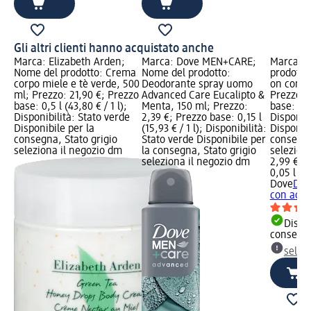
Gli altri clienti hanno acquistato anche
Marca: Elizabeth Arden;
Marca: Dove MEN+CARE;
Marca: D
Nome del prodotto: Crema
Nome del prodotto:
prodotto
corpo miele e tè verde, 500
Deodorante spray uomo
on con ac
ml; Prezzo: 21,90 €; Prezzo
Advanced Care Eucalipto &
Prezzo: 
base: 0,5 l (43,80 € / 1 l);
Menta, 150 ml; Prezzo:
base: 0,0
Disponibilità: Stato verde
2,39 €; Prezzo base: 0,15 l
Disponibi
Disponibile per la
(15,93 € / 1 l); Disponibilità:
Disponibi
consegna, Stato grigio
Stato verde Disponibile per
consegna
seleziona il negozio dm
la consegna, Stato grigio
selezion
seleziona il negozio dm
2,99 €
0,05 l (59
Dove
Deo
con acaii
Dispon
consegn
selez