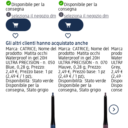
Disponibile per la
Disponibile per la
consegna
consegna
seleziona il negozio dm
seleziona il negozio dm
Gli altri clienti hanno acquistato anche
Marca: CATRICE; Nome del
Marca: CATRICE; Nome del
Marca: C
prodotto: Matita occhi
prodotto: Matita occhi
prodotto
Waterproof in gel 20H
Waterproof in gel 20H
Waterpro
ULTRA PRECISION - n. 050
ULTRA PRECISION - n. 070
ULTRA PR
Blue, 0,28 g; Prezzo:
Mauve, 0,28 g; Prezzo:
Grey, 0,
2,49 €; Prezzo base: 1 pz
2,49 €; Prezzo base: 1 pz
2,49 €; P
(2,49 € / 1 pz);
(2,49 € / 1 pz);
(2,49 € / 
Disponibilità: Stato verde
Disponibilità: Stato verde
Disponibi
Disponibile per la
Disponibile per la
Disponibi
consegna, Stato grigio
consegna, Stato grigio
consegna