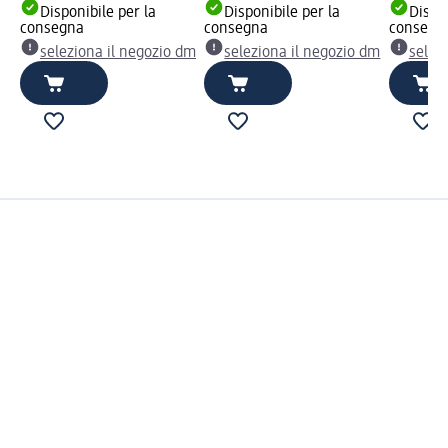
Disponibile per la
Disponibile per la
Dispon
consegna
consegna
consegn
seleziona il negozio dm
seleziona il negozio dm
selez