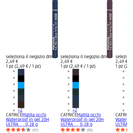
seleziona il negozio dm
seleziona il negozio dm
selezion
2,49 €
2,49 €
2,49 €
1 pz (2,49 € / 1 pz)
1 pz (2,49 € / 1 pz)
1 pz (2,49
+2
+2
+2
CATRICE
Matita occhi
CATRICE
Matita occhi
CATRICE
Waterproof in gel 20H
Waterproof in gel 20H
Waterpro
ULTRA..., 0,28 g
ULTRA..., 0,28 g
ULTRA...
(57)
(55)