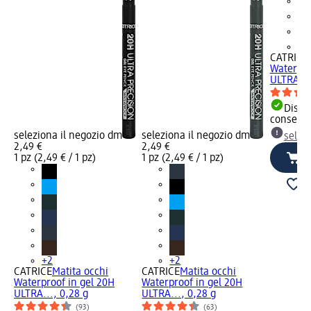
+2
CATRICE
Waterpro
ULTRA...
Dispon
consegn
seleziona il negozio dm
seleziona il negozio dm
selez
2,49 €
2,49 €
1 pz (2,49 € / 1 pz)
1 pz (2,49 € / 1 pz)
+2
+2
CATRICE
Matita occhi
CATRICE
Matita occhi
Waterproof in gel 20H
Waterproof in gel 20H
ULTRA..., 0,28 g
ULTRA..., 0,28 g
(93)
(63)