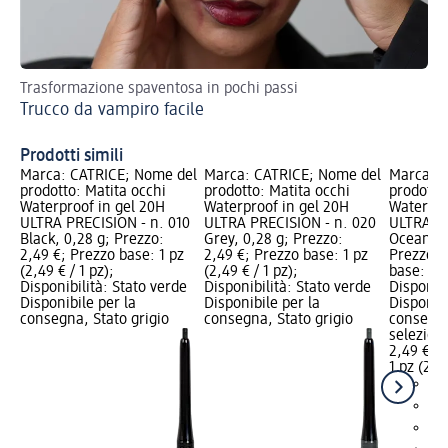
Trasformazione spaventosa in pochi passi
Con
Trucco da vampiro facile
Co
Prodotti simili
Marca: CATRICE; Nome del
Marca: CATRICE; Nome del
Marca: C
prodotto: Matita occhi
prodotto: Matita occhi
prodotto
Waterproof in gel 20H
Waterproof in gel 20H
Waterpro
ULTRA PRECISION - n. 010
ULTRA PRECISION - n. 020
ULTRA PR
Black, 0,28 g; Prezzo:
Grey, 0,28 g; Prezzo:
Ocean Ey
2,49 €; Prezzo base: 1 pz
2,49 €; Prezzo base: 1 pz
Prezzo: 
(2,49 € / 1 pz);
(2,49 € / 1 pz);
base: 1 p
Disponibilità: Stato verde
Disponibilità: Stato verde
Disponibi
Disponibile per la
Disponibile per la
Disponibi
consegna, Stato grigio
consegna, Stato grigio
consegna
selezion
2,49 €
1 pz (2,49