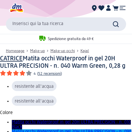
Inserisci qui la tua ricerca
Spedizione gratuita da 49 €
Homepage
Make-up
Make-up occhi
Kajal
CATRICE
Matita occhi Waterproof in gel 20H
ULTRA PRECISION - n. 040 Warm Green, 0,28 g
4
(
52 recensioni
)
resistente all'acqua
resistente all'acqua
Colore
Matita occhi Waterproof in gel 20H ULTRA PRECISION - n. 010
Black
Matita occhi Waterproof in gel 20H ULTRA PRECISION - n. 090