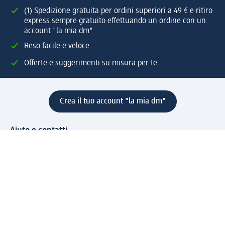
(1) Spedizione gratuita per ordini superiori a 49 € e ritiro
express sempre gratuito effettuando un ordine con un
account "la mia dm"
Reso facile e veloce
Offerte e suggerimenti su misura per te
Crea il tuo account "la mia dm"
Aiuto e contatti
Servizi
Servizio clienti
Spedizione e consegna
Reso e rimborso
L'azienda
La nostra azienda
Corporate Responsibility