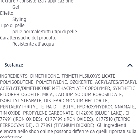
Texture / consistenza / applicazione:
Gel
Effetto:
Styling
Tipo di pelle:
pelle normale/tutti i tipi di pelle
Caratteristiche del prodotto:
Resistente all'acqua
Sostanze
INGREDIENTS: DIMETHICONE, TRIMETHYLSILOXYSILICATE,
POLYISOBUTENE, POLYETHYLENE, OZOKERITE, ACRYLATES/STEARYL
ACRYLATE/DIMETHICONE METHACRYLATE COPOLYMER, SYNTHETIC
FLUORPHLOGOPITE, MICA, CALCIUM SODIUM BOROSILICATE,
ISOBUTYL STEARATE, DISTEARDIMONIUM HECTORITE,
PENTAERYTHRITYL TETRA-DI-T-BUTYL HYDROXYHYDROCINNAMATE,
TIN OXIDE, PROPYLENE CARBONATE, CI 42090 (BLUE 1 LAKE), CI
77491 (IRON OXIDES), CI 77499 (IRON OXIDES), CI 77510 (FERRIC
FERROCYANIDE), CI 77891 (TITANIUM DIOXIDE). Gli ingredienti
elencati nello shop online possono differire da quelli riportati sulla