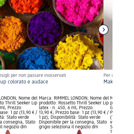
nsigli per non passare inosservati
Per un trucco 
up colorato e audace
Make-up a pro
 LONDON; Nome del
Marca: RIMMEL LONDON; Nome del
Marca: RIM
to Thrill Seeker Lip
prodotto: Rossetto Thrill Seeker Lip
prodotto: Lu
 ml; Prezzo:
latex - n. 450, 6 ml; Prezzo:
Glassy Gloss
ase: 1 pz (13,90 € /
13,90 €; Prezzo base: 1 pz (13,90 € /
Prezzo: 11,9
ità: Stato verde
1 pz); Disponibilità: Stato verde
(11,90 € / 1 
la consegna, Stato
Disponibile per la consegna, Stato
verde Dispo
 il negozio dm
grigio seleziona il negozio dm
Stato grigio
11,90 €