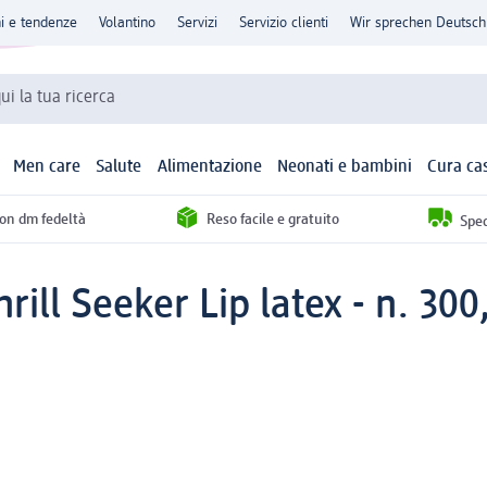
ni e tendenze
Volantino
Servizi
Servizio clienti
Wir sprechen Deutsch
qui la tua ricerca
Men care
Salute
Alimentazione
Neonati e bambini
Cura ca
con dm fedeltà
Reso facile e gratuito
Sped
rill Seeker Lip latex - n. 300