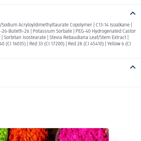
e/Sodium Acryloyldimethyltaurate Copolymer | C13-14 Isoalkane |
PG-26-Buteth-26 | Potassium Sorbate | PEG-40 Hydrogenated Castor
 | Sorbitan Isostearate | Stevia Rebaudiana Leaf/Stem Extract |
 (CI 16035) | Red 33 (CI 17200) | Red 28 (CI 45410) | Yellow 6 (CI