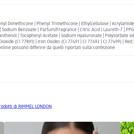
enyl Dimethicone | Phenyl Trimethicone | Ethylcellulose | Acrylamid
 Sodium Benzoate | Parfum/Fragrance | Citric Acid | Laureth-7 | P
Panthenol | Tocopheryl Acetate | Sodium Hyaluronate | Polysorbate 60
xide (CI 77891) | Iron Oxides (CI 77491 | CI 77492 | CI 77499) | Red 40
online possono differire da quelli riportati sulla confezione.
 prodotti di RIMMEL LONDON