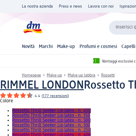
La nostra azienda
Press e news
Lavora con noi
Ispirazio
Inserisci 
Novità
Marchi
Make-up
Profumi e cosmesi
Capelli
Vantaggi esclusivi 
Homepage
Make-up
Make-up labbra
Rossetti
RIMMEL LONDON
Rossetto Th
4.4
(
177 recensioni
)
Colore
Rossetto Thrill Seeker Lip latex - n. 450
Rossetto Thrill Seeker Lip latex - n. 150
Rossetto Thrill Seeker Lip latex - n. 300
Rossetto Thrill Seeker Lip latex - n. 100
Rossetto Thrill Seeker Lip latex - n. 250
Rossetto Thrill Seeker Lip latex - n. 400