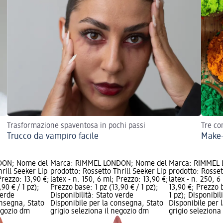
Trasformazione spaventosa in pochi passi
Tre co
Trucco da vampiro facile
Make-
DON; Nome del
Marca: RIMMEL LONDON; Nome del
Marca: RIMMEL
rill Seeker Lip
prodotto: Rossetto Thrill Seeker Lip
prodotto: Rosset
Prezzo: 13,90 €;
latex - n. 150, 6 ml; Prezzo: 13,90 €;
latex - n. 250, 6
90 € / 1 pz);
Prezzo base: 1 pz (13,90 € / 1 pz);
13,90 €; Prezzo b
verde
Disponibilità: Stato verde
1 pz); Disponibil
onsegna, Stato
Disponibile per la consegna, Stato
Disponibile per 
negozio dm
grigio seleziona il negozio dm
grigio seleziona