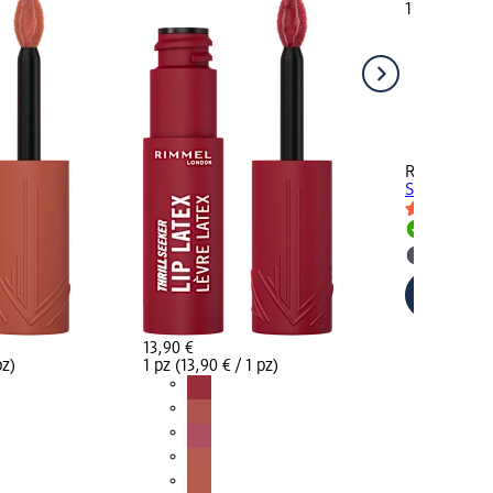
1 pz (11,90 €
RIMMEL LO
Seeker Glass
Disponib
selezion
13,90 €
pz)
1 pz (13,90 € / 1 pz)