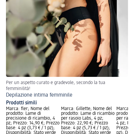
Per un aspetto curato e gradevole, secondo la tua
femminilità!
Depilazione intima femminile
Prodotti simili
Marca: fler; Nome del
Marca: Gillette; Nome del
Marca: G
prodotto: Lame di
prodotto: Lame di ricambio
prodotto
precisione di ricambio, 4
per rasoio Labs, 4 pz;
per raso
pz; Prezzo: 14,90 €; Prezzo
Prezzo: 22,90 €; Prezzo
4 pz; Pre
base: 4 pz (3,73 € / 1 pz);
base: 4 pz (5,73 € / 1 pz);
Prezzo ba
Disponibilità: Stato verde
Disponibilità: Stato verde
pz); Disp