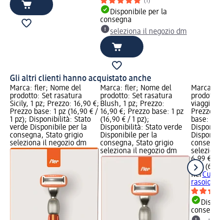
(1)
Disponibile per la
consegna
seleziona il negozio dm
Gli altri clienti hanno acquistato anche
Marca: fler; Nome del
Marca: fler; Nome del
Marca: f
prodotto: Set rasatura
prodotto: Set rasatura
prodotto
Sicily, 1 pz; Prezzo: 16,90 €;
Blush, 1 pz; Prezzo:
viaggio p
Prezzo base: 1 pz (16,90 € /
16,90 €; Prezzo base: 1 pz
Prezzo: 
1 pz); Disponibilità: Stato
(16,90 € / 1 pz);
base: 1 p
verde Disponibile per la
Disponibilità: Stato verde
Disponibi
consegna, Stato grigio
Disponibile per la
Disponibi
seleziona il negozio dm
consegna, Stato grigio
consegna
seleziona il negozio dm
selezion
6,99 €
1 pz (6,99
fler
Custo
rasoio, 1
Dispon
consegn