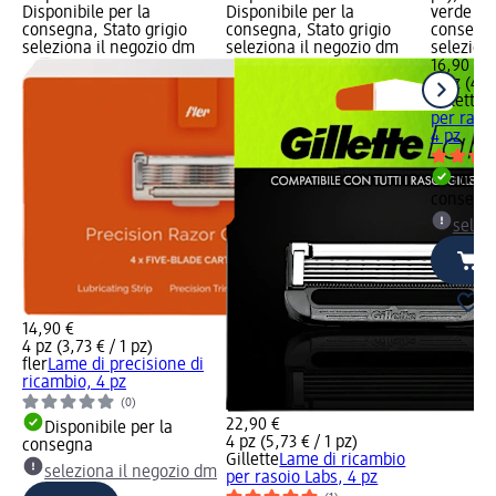
Disponibile per la
Disponibile per la
verde Dis
consegna, Stato grigio
consegna, Stato grigio
consegna
seleziona il negozio dm
seleziona il negozio dm
selezion
16,90 €
4 pz (4,2
Gillette
L
per raso
4 pz
Dispon
consegn
selez
14,90 €
4 pz (3,73 € / 1 pz)
fler
Lame di precisione di
ricambio, 4 pz
(0)
22,90 €
Disponibile per la
4 pz (5,73 € / 1 pz)
consegna
Gillette
Lame di ricambio
seleziona il negozio dm
per rasoio Labs, 4 pz