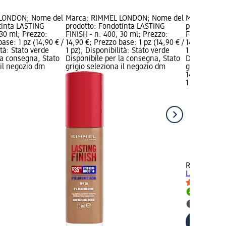
 LONDON; Nome del
Marca: RIMMEL LONDON; Nome del
Marca: RIM
tinta LASTING
prodotto: Fondotinta LASTING
prodotto: F
 30 ml; Prezzo:
FINISH - n. 400, 30 ml; Prezzo:
FINISH - n. 
ase: 1 pz (14,90 € /
14,90 €; Prezzo base: 1 pz (14,90 € /
14,90 €; Pre
ità: Stato verde
1 pz); Disponibilità: Stato verde
1 pz); Dispo
la consegna, Stato
Disponibile per la consegna, Stato
Disponibile
 il negozio dm
grigio seleziona il negozio dm
grigio selez
14,90 €
1 pz (14,90 €
+2
RIMMEL LO
LASTING FIN
Disponib
selezion