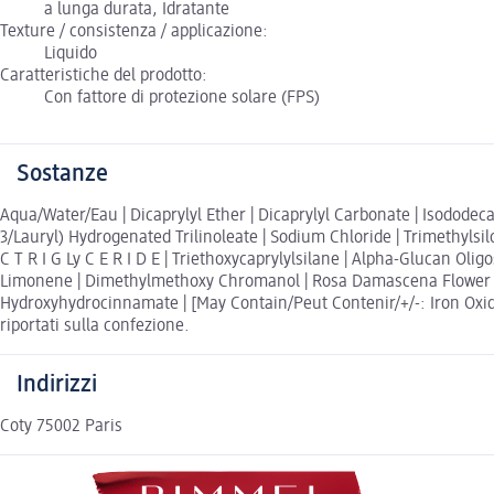
a lunga durata, Idratante
Texture / consistenza / applicazione:
Liquido
Caratteristiche del prodotto:
Con fattore di protezione solare (FPS)
Sostanze
Aqua/Water/Eau | Dicaprylyl Ether | Dicaprylyl Carbonate | Isododeca
3/Lauryl) Hydrogenated Trilinoleate | Sodium Chloride | Trimethylsilo
C T R I G Ly C E R I D E | Triethoxycaprylylsilane | Alpha-Glucan Ol
Limonene | Dimethylmethoxy Chromanol | Rosa Damascena Flower Extrac
Hydroxyhydrocinnamate | [May Contain/Peut Contenir/+/-: Iron Oxides 
riportati sulla confezione.
Indirizzi
Coty 75002 Paris