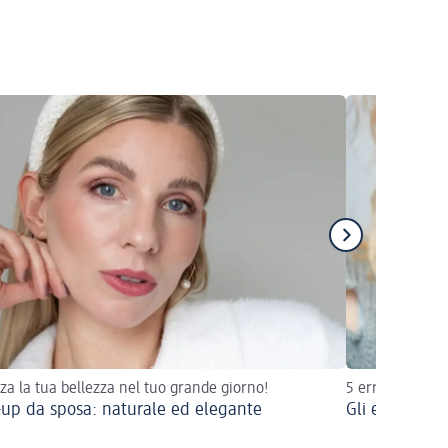
zza la tua bellezza nel tuo grande giorno!
5 errori e 5 sol
up da sposa: naturale ed elegante
Gli errori ma