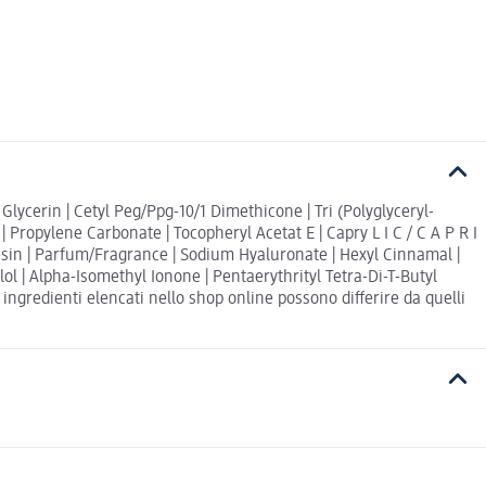
Glycerin | Cetyl Peg/Ppg-10/1 Dimethicone | Tri (Polyglyceryl-
| Propylene Carbonate | Tocopheryl Acetat E | Capry L I C / C A P R I
enesin | Parfum/Fragrance | Sodium Hyaluronate | Hexyl Cinnamal |
ol | Alpha-Isomethyl Ionone | Pentaerythrityl Tetra-Di-T-Butyl
ingredienti elencati nello shop online possono differire da quelli