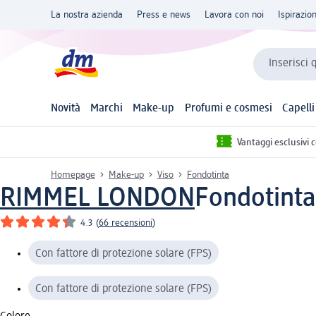
La nostra azienda
Press e news
Lavora con noi
Ispirazio
Inserisci 
Novità
Marchi
Make-up
Profumi e cosmesi
Capelli
Vantaggi esclusivi 
Homepage
Make-up
Viso
Fondotinta
RIMMEL LONDON
Fondotinta
4.3
(
66 recensioni
)
Con fattore di protezione solare (FPS)
Con fattore di protezione solare (FPS)