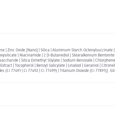
ne | Zinc Oxide [Nano] | Silica | Aluminum Starch Octenylsuccinate | 
xysilicate | Niacinamide | 2 |3-Butanediol | Stearalkonium Bentonite 
igosaccharide | Silica Dimethyl Silylate | Sodium Benzoate | Chlorph
t | Tocopherol | Benzyl Salicylate | Linalool | Geraniol | Citronell
(Ci 77491 | Ci 77492 | Ci 77499) | Titanium Dioxide (Ci 77891)]. Gli 