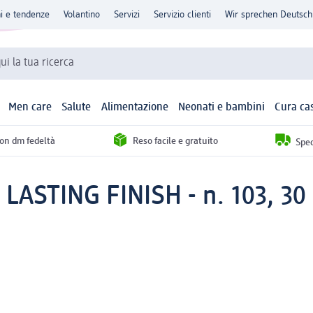
ni e tendenze
Volantino
Servizi
Servizio clienti
Wir sprechen Deutsch
qui la tua ricerca
Men care
Salute
Alimentazione
Neonati e bambini
Cura ca
con dm fedeltà
Reso facile e gratuito
Sped
 LASTING FINISH - n. 103, 30