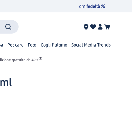
sa
Pet care
Foto
Cogli l'ultimo
Social Media Trends
(1)
izione gratuita da 49 €
 ml