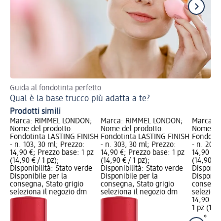
Guida al fondotinta perfetto.
Ott
Qual è la base trucco più adatta a te?
Ma
Prodotti simili
Marca: RIMMEL LONDON;
Marca: RIMMEL LONDON;
Marca: 
Nome del prodotto:
Nome del prodotto:
Nome del
Fondotinta LASTING FINISH
Fondotinta LASTING FINISH
Fondotin
- n. 103, 30 ml; Prezzo:
- n. 303, 30 ml; Prezzo:
- n. 201,
14,90 €; Prezzo base: 1 pz
14,90 €; Prezzo base: 1 pz
14,90 €; 
(14,90 € / 1 pz);
(14,90 € / 1 pz);
(14,90 € /
Disponibilità: Stato verde
Disponibilità: Stato verde
Disponibi
Disponibile per la
Disponibile per la
Disponibi
consegna, Stato grigio
consegna, Stato grigio
consegna
seleziona il negozio dm
seleziona il negozio dm
selezion
14,90 €
1 pz (14,9