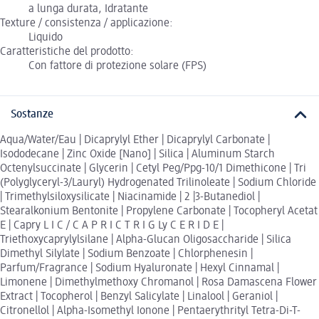
a lunga durata, Idratante
Texture / consistenza / applicazione:
Liquido
Caratteristiche del prodotto:
Con fattore di protezione solare (FPS)
Sostanze
Aqua/Water/Eau | Dicaprylyl Ether | Dicaprylyl Carbonate |
Isododecane | Zinc Oxide [Nano] | Silica | Aluminum Starch
Octenylsuccinate | Glycerin | Cetyl Peg/Ppg-10/1 Dimethicone | Tri
(Polyglyceryl-3/Lauryl) Hydrogenated Trilinoleate | Sodium Chloride
| Trimethylsiloxysilicate | Niacinamide | 2 |3-Butanediol |
Stearalkonium Bentonite | Propylene Carbonate | Tocopheryl Acetat
E | Capry L I C / C A P R I C T R I G Ly C E R I D E |
Triethoxycaprylylsilane | Alpha-Glucan Oligosaccharide | Silica
Dimethyl Silylate | Sodium Benzoate | Chlorphenesin |
Parfum/Fragrance | Sodium Hyaluronate | Hexyl Cinnamal |
Limonene | Dimethylmethoxy Chromanol | Rosa Damascena Flower
Extract | Tocopherol | Benzyl Salicylate | Linalool | Geraniol |
Citronellol | Alpha-Isomethyl Ionone | Pentaerythrityl Tetra-Di-T-