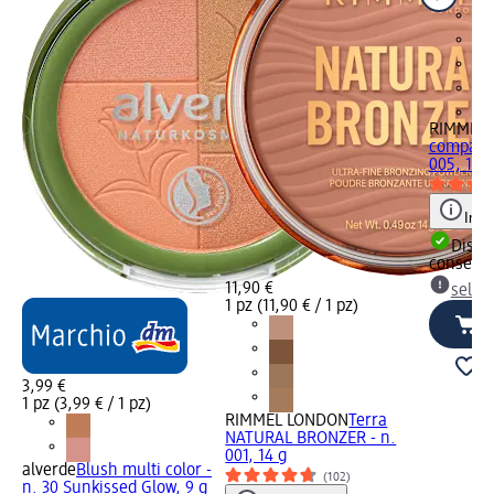
+1
RIMMEL
compatta
005, 14 g
Info
Dispon
consegn
11,90 €
selez
1 pz (11,90 € / 1 pz)
3,99 €
1 pz (3,99 € / 1 pz)
RIMMEL LONDON
Terra
NATURAL BRONZER - n.
001, 14 g
alverde
Blush multi color -
(102)
n. 30 Sunkissed Glow, 9 g