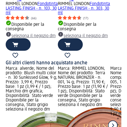
RIMMEL LONDON
Fondotinta
RIMMEL LONDON
Fondotinta
LASTING FINISH - n. 103, 30
LASTING FINISH - n. 303, 30
ml
ml
(66)
(17)
Disponibile per la
Disponibile per la
consegna
consegna
seleziona il negozio dm
seleziona il negozio dm
Gli altri clienti hanno acquistato anche
Marca: alverde; Nome del
Marca: RIMMEL LONDON;
Marca: 
prodotto: Blush multi color
Nome del prodotto: Terra
Nome del
- n. 30 Sunkissed Glow, 9 g;
NATURAL BRONZER - n.
compatta
Prezzo: 3,99 €; Prezzo
001, 14 g; Prezzo: 11,90 €;
005, 14 g
base: 1 pz (3,99 € / 1 pz);
Prezzo base: 1 pz (11,90 € /
Prezzo ba
Marchio dm grafica;
1 pz); Disponibilità: Stato
pz); Disp
Disponibilità: Stato verde
verde Disponibile per la
verde Dis
Disponibile per la
consegna, Stato grigio
consegna
consegna, Stato grigio
seleziona il negozio dm
selezion
seleziona il negozio dm
9,90 €
1 pz (9,90