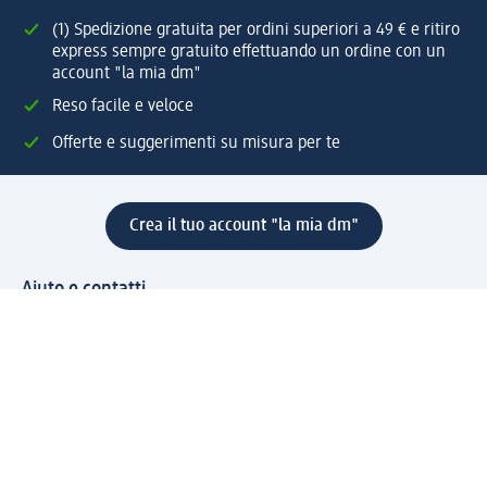
(1) Spedizione gratuita per ordini superiori a 49 € e ritiro
express sempre gratuito effettuando un ordine con un
account "la mia dm"
Reso facile e veloce
Offerte e suggerimenti su misura per te
Crea il tuo account "la mia dm"
Aiuto e contatti
Servizi
Servizio clienti
Spedizione e consegna
Reso e rimborso
L'azienda
La nostra azienda
Corporate Responsibility