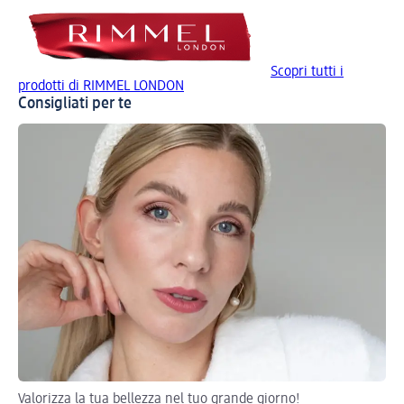
Scopri tutti i
prodotti di RIMMEL LONDON
Consigliati per te
Valorizza la tua bellezza nel tuo grande giorno!
Tor