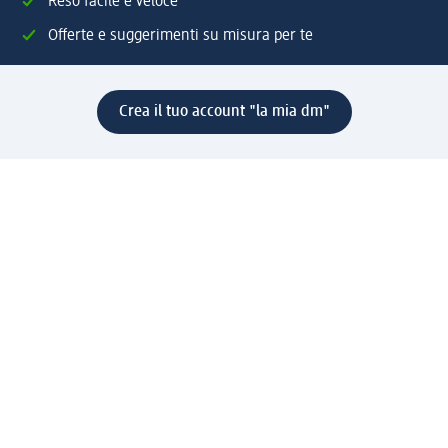
Reso facile e veloce
Offerte e suggerimenti su misura per te
Crea il tuo account "la mia dm"
Aiuto e contatti
Servizi
Servizio clienti
Spedizione e consegna
Reso e rimborso
L'azienda
La nostra azienda
Corporate Responsibility
Lavora con noi
Press e news
Espansione
Un mondo di prodotti
Il mondo dm