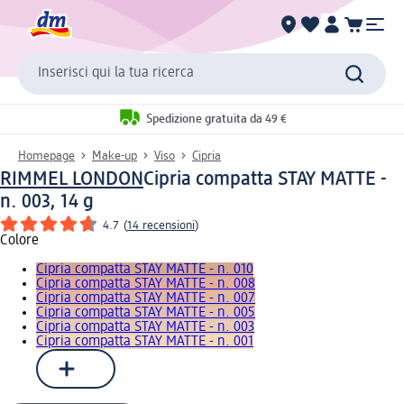
Inserisci qui la tua ricerca
Spedizione gratuita da 49 €
Homepage
Make-up
Viso
Cipria
RIMMEL LONDON
Cipria compatta STAY MATTE -
n. 003, 14 g
4.7
(
14 recensioni
)
Colore
Cipria compatta STAY MATTE - n. 010
Cipria compatta STAY MATTE - n. 008
Cipria compatta STAY MATTE - n. 007
Cipria compatta STAY MATTE - n. 005
Cipria compatta STAY MATTE - n. 003
Cipria compatta STAY MATTE - n. 001