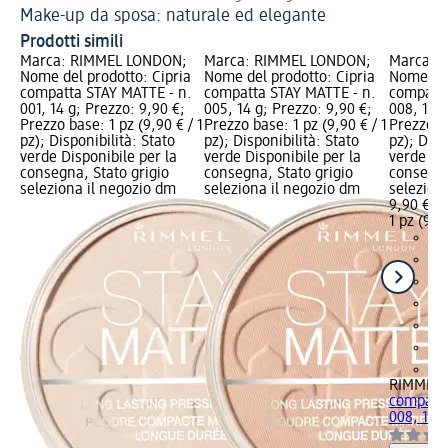
Make-up da sposa: naturale ed elegante
Ma
Prodotti simili
Marca: RIMMEL LONDON;
Marca: RIMMEL LONDON;
Marca: 
Nome del prodotto: Cipria
Nome del prodotto: Cipria
Nome del
compatta STAY MATTE - n.
compatta STAY MATTE - n.
compatta
001, 14 g; Prezzo: 9,90 €;
005, 14 g; Prezzo: 9,90 €;
008, 14 g
Prezzo base: 1 pz (9,90 € / 1
Prezzo base: 1 pz (9,90 € / 1
Prezzo ba
pz); Disponibilità: Stato
pz); Disponibilità: Stato
pz); Disp
verde Disponibile per la
verde Disponibile per la
verde Dis
consegna, Stato grigio
consegna, Stato grigio
consegna
seleziona il negozio dm
seleziona il negozio dm
selezion
9,90 €
1 pz (9,90
+1
RIMMEL
compatta
008, 14 g