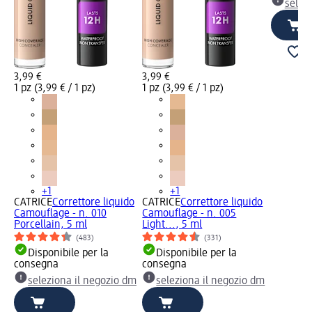
selez
3,99 €
3,99 €
1 pz (3,99 € / 1 pz)
1 pz (3,99 € / 1 pz)
+1
+1
CATRICE
Correttore liquido
CATRICE
Correttore liquido
Camouflage - n. 010
Camouflage - n. 005
Porcellain, 5 ml
Light..., 5 ml
(483)
(331)
Disponibile per la
Disponibile per la
consegna
consegna
seleziona il negozio dm
seleziona il negozio dm