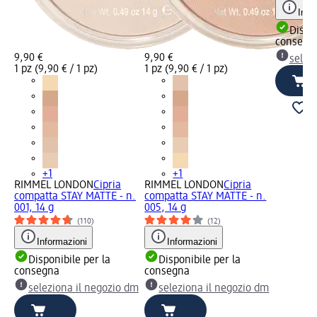
Info
Dispon
consegn
9,90 €
9,90 €
selez
1 pz (9,90 € / 1 pz)
1 pz (9,90 € / 1 pz)
+1
+1
RIMMEL LONDON
Cipria
RIMMEL LONDON
Cipria
compatta STAY MATTE - n.
compatta STAY MATTE - n.
001, 14 g
005, 14 g
(110)
(12)
Informazioni
Informazioni
Disponibile per la
Disponibile per la
consegna
consegna
seleziona il negozio dm
seleziona il negozio dm