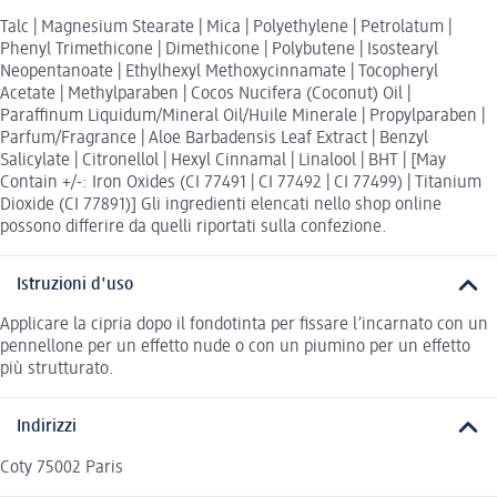
Talc | Magnesium Stearate | Mica | Polyethylene | Petrolatum |
Phenyl Trimethicone | Dimethicone | Polybutene | Isostearyl
Neopentanoate | Ethylhexyl Methoxycinnamate | Tocopheryl
Acetate | Methylparaben | Cocos Nucifera (Coconut) Oil |
Paraffinum Liquidum/Mineral Oil/Huile Minerale | Propylparaben |
Parfum/Fragrance | Aloe Barbadensis Leaf Extract | Benzyl
Salicylate | Citronellol | Hexyl Cinnamal | Linalool | BHT | [May
Contain +/-: Iron Oxides (CI 77491 | CI 77492 | CI 77499) | Titanium
Dioxide (CI 77891)] Gli ingredienti elencati nello shop online
possono differire da quelli riportati sulla confezione.
Istruzioni d'uso
Applicare la cipria dopo il fondotinta per fissare l’incarnato con un
pennellone per un effetto nude o con un piumino per un effetto
più strutturato.
Indirizzi
Coty 75002 Paris