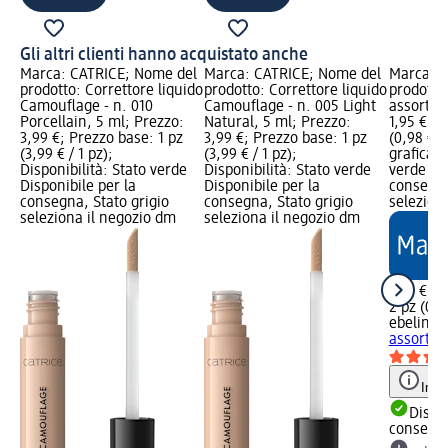
Gli altri clienti hanno acquistato anche
Marca: CATRICE; Nome del
Marca: CATRICE; Nome del
Marca: e
prodotto: Correttore liquido
prodotto: Correttore liquido
prodotto:
Camouflage - n. 010
Camouflage - n. 005 Light
assort., 
Porcellain, 5 ml; Prezzo:
Natural, 5 ml; Prezzo:
1,95 €; P
3,99 €; Prezzo base: 1 pz
3,99 €; Prezzo base: 1 pz
(0,98 € /
(3,99 € / 1 pz);
(3,99 € / 1 pz);
grafica; 
Disponibilità: Stato verde
Disponibilità: Stato verde
verde Dis
Disponibile per la
Disponibile per la
consegna
consegna, Stato grigio
consegna, Stato grigio
selezion
seleziona il negozio dm
seleziona il negozio dm
1,95 €
2 pz (0,9
ebelin
Pu
assort., 
Info
Dispon
consegn