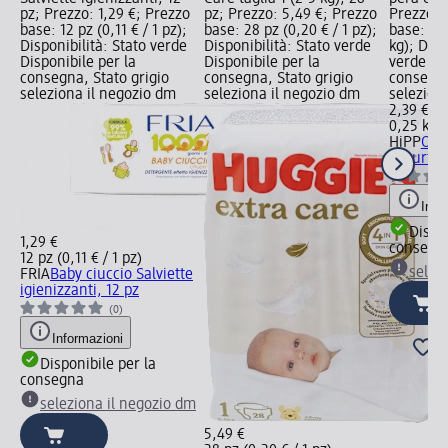
pz; Prezzo: 1,29 €; Prezzo
pz; Prezzo: 5,49 €; Prezzo
Prezzo: 
base: 12 pz (0,11 € / 1 pz);
base: 28 pz (0,20 € / 1 pz);
base: 0,2
Disponibilità: Stato verde
Disponibilità: Stato verde
kg); Disp
Disponibile per la
Disponibile per la
verde Dis
consegna, Stato grigio
consegna, Stato grigio
consegna
seleziona il negozio dm
seleziona il negozio dm
selezion
2,39 €
0,25 kg (
HiPP
Omo
yogurt, 
Info
Dispon
1,29 €
consegn
12 pz (0,11 € / 1 pz)
selez
FRIA
Baby ciuccio Salviette
igienizzanti, 12 pz
(0)
Informazioni
Disponibile per la
consegna
seleziona il negozio dm
5,49 €