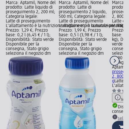
Marca: Aptamil; Nome del
Marca: Aptamil; Nome del
Marca: A
prodotto: Latte liquido di
prodotto: Latte di
prodotto:
proseguimento 2, 200 ml;
proseguimento 2 liquido,
prosegui
Categoria legale:
500 ml; Categoria legale:
2, 800 g;
Latte di proseguimento
Latte di proseguimento
Latte di
L'allattamento è la nutrizione migliore e più naturale per il Suo
L'allattamento è la nutrizione miglio
L'allatta
Prezzo: 1,29 €; Prezzo
Prezzo: 1,99 €; Prezzo
Prezzo: 
base: 0,2 l (6,45 € / 1 l);
base: 0,5 l (3,98 € / 1 l);
base: 0,8
Disponibilità: Stato verde
Disponibilità: Stato verde
kg); Disp
Disponibile per la
Disponibile per la
verde Dis
consegna, Stato grigio
consegna, Stato grigio
consegna
seleziona il negozio dm
seleziona il negozio dm
selezion
23,90 €
0,8 kg (2
Aptamil
L
prosegui
2, 800
g
Latte d
L'allatt
Info
Dispon
consegn
selez