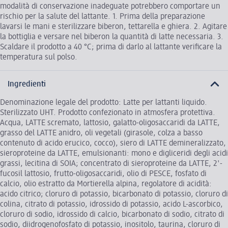
modalità di conservazione inadeguate potrebbero comportare un
rischio per la salute del lattante. 1. Prima della preparazione
lavarsi le mani e sterilizzare biberon, tettarella e ghiera. 2. Agitare
la bottiglia e versare nel biberon la quantità di latte necessaria. 3.
Scaldare il prodotto a 40 °C; prima di darlo al lattante verificare la
temperatura sul polso.
Ingredienti
Denominazione legale del prodotto: Latte per lattanti liquido.
Sterilizzato UHT. Prodotto confezionato in atmosfera protettiva.
Acqua, LATTE scremato, lattosio, galatto-oligosaccaridi da LATTE,
grasso del LATTE anidro, oli vegetali (girasole, colza a basso
contenuto di acido erucico, cocco), siero di LATTE demineralizzato,
sieroproteine da LATTE, emulsionanti: mono e digliceridi degli acidi
grassi, lecitina di SOIA; concentrato di sieroproteine da LATTE, 2'-
fucosil lattosio, frutto-oligosaccaridi, olio di PESCE, fosfato di
calcio, olio estratto da Mortierella alpina, regolatore di acidità:
acido citrico; cloruro di potassio, bicarbonato di potassio, cloruro di
colina, citrato di potassio, idrossido di potassio, acido L-ascorbico,
cloruro di sodio, idrossido di calcio, bicarbonato di sodio, citrato di
sodio, diidrogenofosfato di potassio, inositolo, taurina, cloruro di