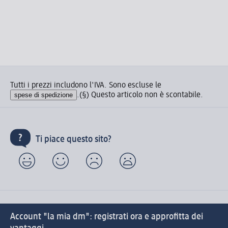
Tutti i prezzi includono l'IVA. Sono escluse le
spese di spedizione
.
(§) Questo articolo non è scontabile.
Ti piace questo sito?
Account "la mia dm": registrati ora e approfitta dei