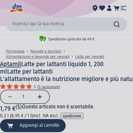
Inserisci qui la tua ricerca
Spedizione gratuita da 49 €
Homepage
Neonati e bambini
Alimentazione e bevande per neonati
Latte per neonati
Aptamil
Latte per lattanti liquido 1, 200
ml
Latte per lattanti
L'allattamento è la nutrizione migliore e più nat
5
(
3 recensioni
)
(§)
Questo articolo non è scontabile.
1,79 €
0,2 l (8,95 € / 1 l)
incl. IVA escl.
spedizione
Aggiungi al carrello