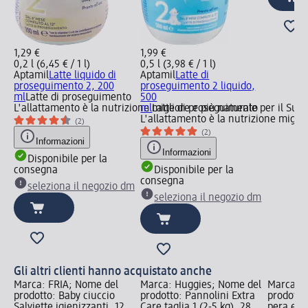
1,29 €
1,99 €
0,2 l (6,45 € / 1 l)
0,5 l (3,98 € / 1 l)
Aptamil
Latte liquido di
Aptamil
Latte di
proseguimento 2, 200
proseguimento 2 liquido,
ml
Latte di proseguimento
500
L'allattamento è la nutrizione migliore e più naturale per il Su
ml
Latte di proseguimento
L'allattamento è la nutrizione migli
(2)
(2)
Informazioni
Informazioni
Disponibile per la
consegna
Disponibile per la
consegna
seleziona il negozio dm
seleziona il negozio dm
Gli altri clienti hanno acquistato anche
Marca: FRIA; Nome del
Marca: Huggies; Nome del
Marca: H
prodotto: Baby ciuccio
prodotto: Pannolini Extra
prodotto
Salviette igienizzanti, 12
Care taglia 1 (2-5 kg), 28
pera e y