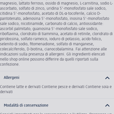
magnesio, lattato ferroso, ossido di magnesio, L-carnitina, sodio L-
ascorbato, solfato di zinco, uridina 5'-monofosfato sale sodico,
citidina 5'-monofosfato, acetato di DL-α-tocoferile, calcio D-
pantotenato, adenosina 5'-monofosfato, inosina 5'-monofosfato
sale sodico, nicotinamide, carbonato di calcio, antiossidante:
ascorbil palmitato; guanosina 5'-monofosfato sale sodico,
riboflavina, cloridrato di tiammina, acetato di retinile, cloridrato di
piridossina, solfato rameico, ioduro di potassio, acido folico,
selenito di sodio, fitomenadione, solfato di manganese,
colecalciferolo, D-biotina, cianocobalamina. Fai attenzione alle
indicazioni sulla presenza di allergeni. Gli ingredienti elencati
nello shop online possono differire da quelli riportati sulla
confezione.
Allergeni
Contiene latte e derivati Contiene pesce e derivati Contiene soia e
derivati
Modalità di conservazione