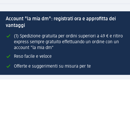
Account "la mia dm": registrati ora e approfitta dei
vantaggi
(1) Spedizione gratuita per ordini superiori a 49 € e ritiro
express sempre gratuito effettuando un ordine con un
account "la mia dm"
Reso facile e veloce
Offerte e suggerimenti su misura per te
Crea il tuo account "la mia dm"
Aiuto e contatti
Servizi
Servizio clienti
Spedizione e consegna
Reso e rimborso