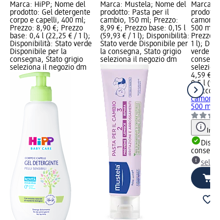
Marca: HiPP; Nome del
Marca: Mustela; Nome del
Marca: C
prodotto: Gel detergente
prodotto: Pasta per il
prodotto
corpo e capelli, 400 ml;
cambio, 150 ml; Prezzo:
camomil
Prezzo: 8,90 €; Prezzo
8,99 €; Prezzo base: 0,15 l
500 ml; 
base: 0,4 l (22,25 € / 1 l);
(59,93 € / 1 l); Disponibilità:
Prezzo ba
Disponibilità: Stato verde
Stato verde Disponibile per
1 l); Disp
Disponibile per la
la consegna, Stato grigio
verde Dis
consegna, Stato grigio
seleziona il negozio dm
consegna
seleziona il negozio dm
selezion
4,59 €
0,5 l (9,1
Chicco
Sh
camomil
500 ml
Info
Dispon
consegn
selez