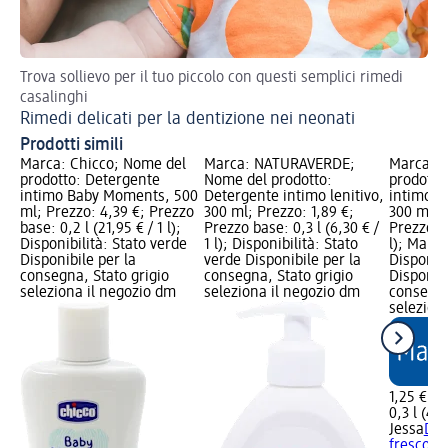
Trova sollievo per il tuo piccolo con questi semplici rimedi
Ini
casalinghi
ges
Rimedi delicati per la dentizione nei neonati
Ig
Prodotti simili
Marca: Chicco; Nome del
Marca: NATURAVERDE;
Marca: J
prodotto: Detergente
Nome del prodotto:
prodotto
intimo Baby Moments, 500
Detergente intimo lenitivo,
intimo fr
ml; Prezzo: 4,39 €; Prezzo
300 ml; Prezzo: 1,89 €;
300 ml; P
base: 0,2 l (21,95 € / 1 l);
Prezzo base: 0,3 l (6,30 € /
Prezzo ba
Disponibilità: Stato verde
1 l); Disponibilità: Stato
l); March
Disponibile per la
verde Disponibile per la
Disponibi
consegna, Stato grigio
consegna, Stato grigio
Disponibi
seleziona il negozio dm
seleziona il negozio dm
consegna
selezion
1,25 €
0,3 l (4,1
Jessa
Det
fresco e 