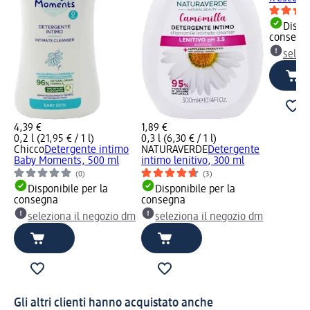
Dispon
consegn
selez
4,39 €
1,89 €
0,2 l (21,95 € / 1 l)
0,3 l (6,30 € / 1 l)
Chicco
Detergente intimo
NATURAVERDE
Detergente
Baby Moments, 500 ml
intimo lenitivo, 300 ml
(0)
(3)
Disponibile per la
Disponibile per la
consegna
consegna
seleziona il negozio dm
seleziona il negozio dm
Gli altri clienti hanno acquistato anche