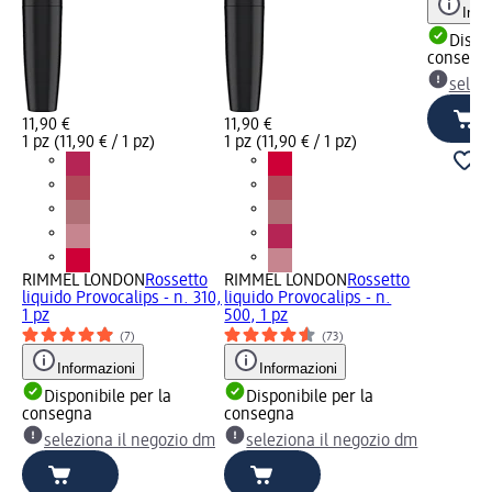
Info
Dispon
consegn
selez
11,90 €
11,90 €
1 pz (11,90 € / 1 pz)
1 pz (11,90 € / 1 pz)
RIMMEL LONDON
Rossetto
RIMMEL LONDON
Rossetto
liquido Provocalips - n. 310,
liquido Provocalips - n.
1 pz
500, 1 pz
(7)
(73)
Informazioni
Informazioni
Disponibile per la
Disponibile per la
consegna
consegna
seleziona il negozio dm
seleziona il negozio dm