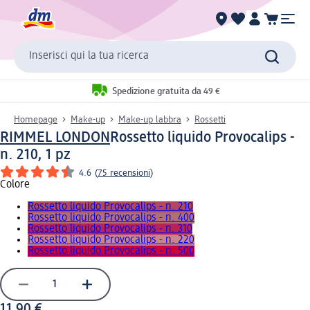
Inserisci qui la tua ricerca
Spedizione gratuita da 49 €
Homepage
Make-up
Make-up labbra
Rossetti
RIMMEL LONDON
Rossetto liquido Provocalips -
n. 210, 1 pz
4.6
(
75 recensioni
)
Colore
Rossetto liquido Provocalips - n. 210
Rossetto liquido Provocalips - n. 400
Rossetto liquido Provocalips - n. 310
Rossetto liquido Provocalips - n. 220
Rossetto liquido Provocalips - n. 500
11,90 €