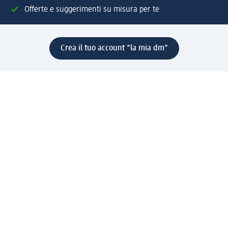
Offerte e suggerimenti su misura per te
Crea il tuo account "la mia dm"
Aiuto e contatti
Servizi
Servizio clienti
Spedizione e consegna
Reso e rimborso
L'azienda
La nostra azienda
Corporate Responsibility
Lavora con noi
Press e news
Espansione
Un mondo di prodotti
Il mondo dm