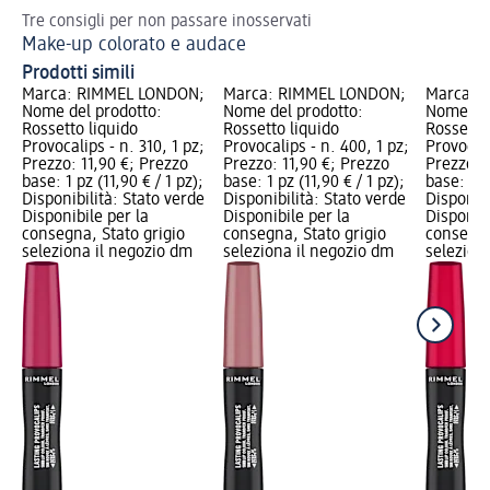
Tre consigli per non passare inosservati
Val
Make-up colorato e audace
Ma
Prodotti simili
Marca: RIMMEL LONDON;
Marca: RIMMEL LONDON;
Marca: 
Nome del prodotto:
Nome del prodotto:
Nome del
Rossetto liquido
Rossetto liquido
Rossetto
Provocalips - n. 310, 1 pz;
Provocalips - n. 400, 1 pz;
Provocali
Prezzo: 11,90 €; Prezzo
Prezzo: 11,90 €; Prezzo
Prezzo: 
base: 1 pz (11,90 € / 1 pz);
base: 1 pz (11,90 € / 1 pz);
base: 1 p
Disponibilità: Stato verde
Disponibilità: Stato verde
Disponibi
Disponibile per la
Disponibile per la
Disponibi
consegna, Stato grigio
consegna, Stato grigio
consegna
seleziona il negozio dm
seleziona il negozio dm
selezion