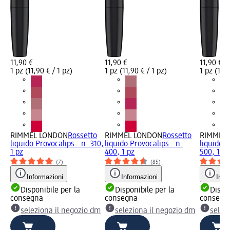
11,90 €
11,90 €
11,90 €
1 pz (11,90 € / 1 pz)
1 pz (11,90 € / 1 pz)
1 pz (11,9
RIMMEL LONDON
Rossetto
RIMMEL LONDON
Rossetto
RIMMEL
liquido Provocalips - n. 310,
liquido Provocalips - n.
liquido P
1 pz
400, 1 pz
500, 1 pz
(7)
(85)
Informazioni
Informazioni
Info
Disponibile per la
Disponibile per la
Dispon
consegna
consegna
consegn
seleziona il negozio dm
seleziona il negozio dm
selez