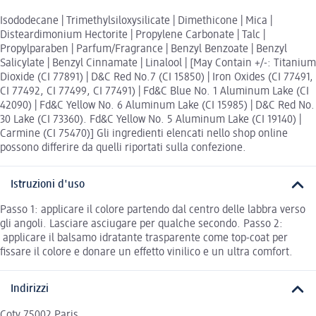
Isododecane | Trimethylsiloxysilicate | Dimethicone | Mica |
Disteardimonium Hectorite | Propylene Carbonate | Talc |
Propylparaben | Parfum/Fragrance | Benzyl Benzoate | Benzyl
Salicylate | Benzyl Cinnamate | Linalool | [May Contain +/-: Titanium
Dioxide (CI 77891) | D&C Red No.7 (CI 15850) | Iron Oxides (CI 77491,
CI 77492, CI 77499, CI 77491) | Fd&C Blue No. 1 Aluminum Lake (CI
42090) | Fd&C Yellow No. 6 Aluminum Lake (CI 15985) | D&C Red No.
30 Lake (CI 73360). Fd&C Yellow No. 5 Aluminum Lake (CI 19140) |
Carmine (CI 75470)] Gli ingredienti elencati nello shop online
possono differire da quelli riportati sulla confezione.
Istruzioni d'uso
Passo 1: applicare il colore partendo dal centro delle labbra verso
gli angoli. Lasciare asciugare per qualche secondo. Passo 2:
applicare il balsamo idratante trasparente come top-coat per
fissare il colore e donare un effetto vinilico e un ultra comfort.
Indirizzi
Coty 75002 Paris