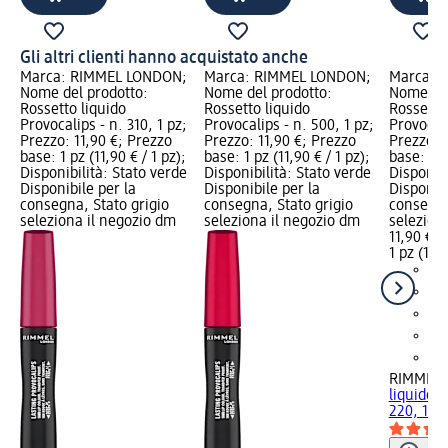
Gli altri clienti hanno acquistato anche
Marca: RIMMEL LONDON;
Marca: RIMMEL LONDON;
Marca: 
Nome del prodotto:
Nome del prodotto:
Nome del
Rossetto liquido
Rossetto liquido
Rossetto
Provocalips - n. 310, 1 pz;
Provocalips - n. 500, 1 pz;
Provocali
Prezzo: 11,90 €; Prezzo
Prezzo: 11,90 €; Prezzo
Prezzo: 
base: 1 pz (11,90 € / 1 pz);
base: 1 pz (11,90 € / 1 pz);
base: 1 p
Disponibilità: Stato verde
Disponibilità: Stato verde
Disponibi
Disponibile per la
Disponibile per la
Disponibi
consegna, Stato grigio
consegna, Stato grigio
consegna
seleziona il negozio dm
seleziona il negozio dm
selezion
11,90 €
1 pz (11,9
RIMMEL
liquido P
220, 1 pz