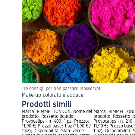
Tre consigli per non passare inosservati
Make-up colorato e audace
Prodotti simili
Marca: RIMMEL LONDON; Nome del
Marca: RIMMEL LON
prodotto: Rossetto liquido
prodotto: Rossetto l
Provocalips - n. 400, 1 pz; Prezzo:
Provocalips - n. 210,
11,90 €; Prezzo base: 1 pz (11,90 € /
11,90 €; Prezzo base: 
1 pz); Disponibilità: Stato verde
1 pz); Disponibilità: 