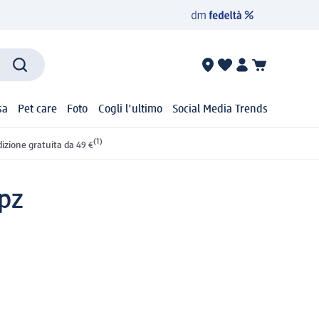
sa
Pet care
Foto
Cogli l'ultimo
Social Media Trends
(1)
izione gratuita da 49 €
 pz