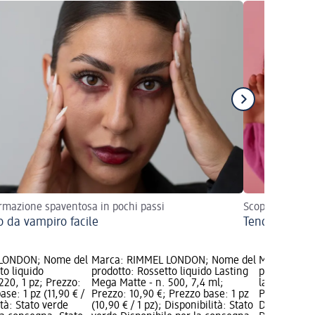
rmazione spaventosa in pochi passi
Scopri i must-
o da vampiro facile
Tendenze ma
 LONDON; Nome del
Marca: RIMMEL LONDON; Nome del
Marca: RIM
to liquido
prodotto: Rossetto liquido Lasting
prodotto: Ro
220, 1 pz; Prezzo:
Mega Matte - n. 500, 7,4 ml;
latex - n. 3
ase: 1 pz (11,90 € /
Prezzo: 10,90 €; Prezzo base: 1 pz
Prezzo base:
ità: Stato verde
(10,90 € / 1 pz); Disponibilità: Stato
Disponibilit