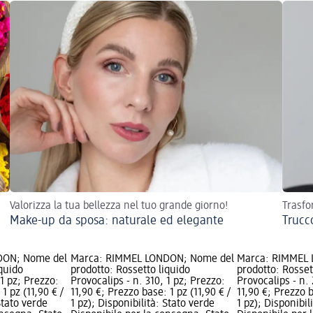
Valorizza la tua bellezza nel tuo grande giorno!
Trasfo
Make-up da sposa: naturale ed elegante
Trucc
DON; Nome del
Marca: RIMMEL LONDON; Nome del
Marca: RIMMEL
iquido
prodotto: Rossetto liquido
prodotto: Rosset
 1 pz; Prezzo:
Provocalips - n. 310, 1 pz; Prezzo:
Provocalips - n. 
1 pz (11,90 € /
11,90 €; Prezzo base: 1 pz (11,90 € /
11,90 €; Prezzo b
Stato verde
1 pz); Disponibilità: Stato verde
1 pz); Disponibil