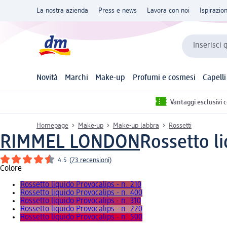
La nostra azienda
Press e news
Lavora con noi
Ispirazio
Inserisci 
Novità
Marchi
Make-up
Profumi e cosmesi
Capelli
Vantaggi esclusivi 
Homepage
Make-up
Make-up labbra
Rossetti
RIMMEL LONDON
Rossetto li
4.5
(
73 recensioni
)
Colore
Rossetto liquido Provocalips - n. 210
Rossetto liquido Provocalips - n. 400
Rossetto liquido Provocalips - n. 310
Rossetto liquido Provocalips - n. 220
Rossetto liquido Provocalips - n. 500