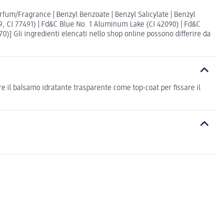
arfum/Fragrance | Benzyl Benzoate | Benzyl Salicylate | Benzyl
99, CI 77491) | Fd&C Blue No. 1 Aluminum Lake (CI 42090) | Fd&C
)] Gli ingredienti elencati nello shop online possono differire da
re il balsamo idratante trasparente come top-coat per fissare il