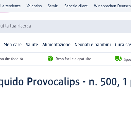
ni e tendenze
Volantino
Servizi
Servizio clienti
Wir sprechen Deutsch
qui la tua ricerca
Men care
Salute
Alimentazione
Neonati e bambini
Cura ca
con dm fedeltà
Reso facile e gratuito
Sped
quido Provocalips - n. 500, 1