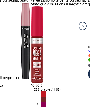
la consegna, Stato
verde Disponibile per la consegna,
Disponibile
Stato grigio seleziona il negozio dm
grigio selez
13,90 €
1 pz (13,90 €
RIMMEL LO
Seeker Lip l
Disponib
selezion
 il negozio dm
pz)
10,90 €
1 pz (10,90 € / 1 pz)