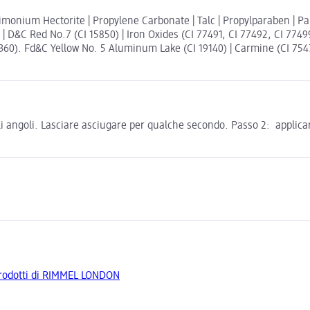
rdimonium Hectorite | Propylene Carbonate | Talc | Propylparaben | P
 | D&C Red No.7 (CI 15850) | Iron Oxides (CI 77491, CI 77492, CI 774
60). Fd&C Yellow No. 5 Aluminum Lake (CI 19140) | Carmine (CI 75470
gli angoli. Lasciare asciugare per qualche secondo. Passo 2: applica
 prodotti di RIMMEL LONDON