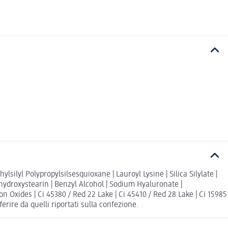
ilyl Polypropylsilsesquioxane | Lauroyl Lysine | Silica Silylate |
ihydroxystearin | Benzyl Alcohol | Sodium Hyaluronate |
n Oxides | Ci 45380 / Red 22 Lake | Ci 45410 / Red 28 Lake | Ci 15985
ferire da quelli riportati sulla confezione.