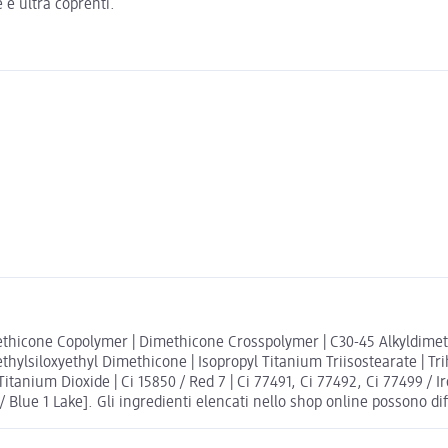
 e ultra coprenti.
thicone Copolymer | Dimethicone Crosspolymer | C30-45 Alkyldimethyls
thylsiloxyethyl Dimethicone | Isopropyl Titanium Triisostearate | Tr
nium Dioxide | Ci 15850 / Red 7 | Ci 77491, Ci 77492, Ci 77499 / Iro
0 / Blue 1 Lake]. Gli ingredienti elencati nello shop online possono dif