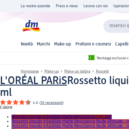
La nostra azienda
Press e news
Lavora con noi
Ispirazio
Inserisci 
Novità
Marchi
Make-up
Profumi e cosmesi
Capelli
Vantaggi esclusivi 
Homepage
Make-up
Make-up labbra
Rossetti
L'ORÉAL PARiS
Rossetto liqui
ml
4.6
(
10 recensioni
)
Colore
Rossetto liquido Infaillible Matte Resistance – n. 420
Rossetto liquido Infaillible Matte Resistance Nude Attitude - 
Rossetto liquido Infaillible Matte Resistance Nude Attitude - n