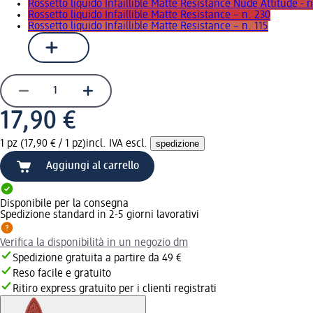
Rossetto liquido Infaillible Matte Resistance Nude Attitude - 
Rossetto liquido Infaillible Matte Resistance – n. 230
Rossetto liquido Infaillible Matte Resistance – n. 115
17,90 €
1 pz (17,90 € / 1 pz)
incl. IVA escl.
spedizione
Aggiungi al carrello
Disponibile per la consegna
Spedizione standard in 2-5 giorni lavorativi
Verifica la disponibilità in un negozio dm
Spedizione gratuita a partire da 49 €
Reso facile e gratuito
Ritiro express gratuito per i clienti registrati