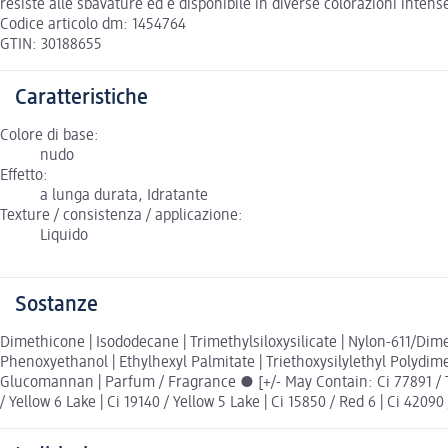
resiste alle sbavature ed è disponibile in diverse colorazioni intense
Codice articolo dm: 1454764
GTIN: 30188655
Caratteristiche
Colore di base:
nudo
Effetto:
a lunga durata, Idratante
Texture / consistenza / applicazione:
Liquido
Sostanze
Dimethicone | Isododecane | Trimethylsiloxysilicate | Nylon-611/Dime
Phenoxyethanol | Ethylhexyl Palmitate | Triethoxysilylethyl Polydime
Glucomannan | Parfum / Fragrance ● [+/- May Contain: Ci 77891 / Tita
/ Yellow 6 Lake | Ci 19140 / Yellow 5 Lake | Ci 15850 / Red 6 | Ci 4209