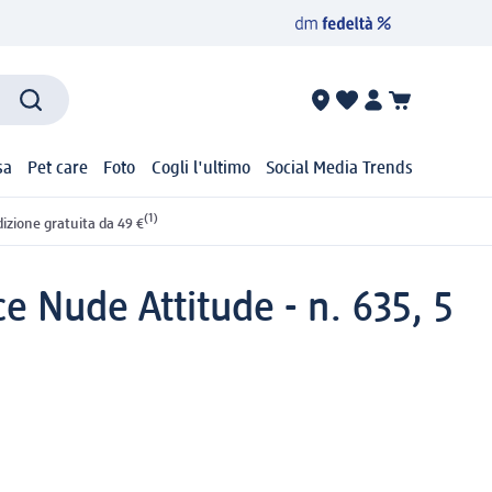
sa
Pet care
Foto
Cogli l'ultimo
Social Media Trends
(1)
izione gratuita da 49 €
ce Nude Attitude - n. 635, 5