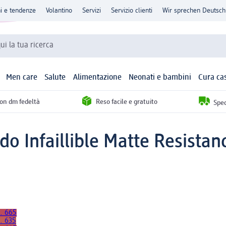
ni e tendenze
Volantino
Servizi
Servizio clienti
Wir sprechen Deutsch
qui la tua ricerca
Men care
Salute
Alimentazione
Neonati e bambini
Cura ca
con dm fedeltà
Reso facile e gratuito
Sped
do Infaillible Matte Resistan
n. 665
. 635