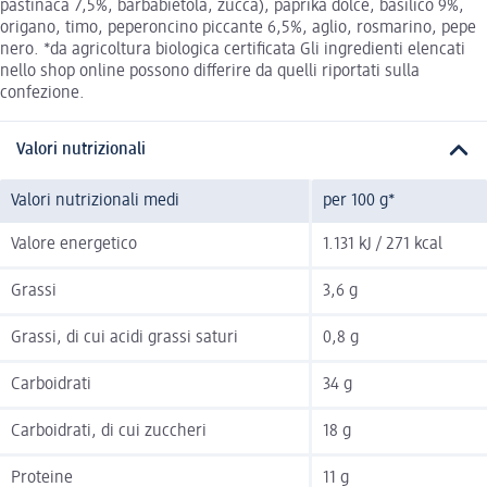
pastinaca 7,5%, barbabietola, zucca), paprika dolce, basilico 9%,
origano, timo, peperoncino piccante 6,5%, aglio, rosmarino, pepe
nero. *da agricoltura biologica certificata Gli ingredienti elencati
nello shop online possono differire da quelli riportati sulla
confezione.
Valori nutrizionali
Valori nutrizionali medi
per 100 g*
Valore energetico
1.131 kJ / 271 kcal
Grassi
3,6 g
Grassi, di cui acidi grassi saturi
0,8 g
Carboidrati
34 g
Carboidrati, di cui zuccheri
18 g
Proteine
11 g