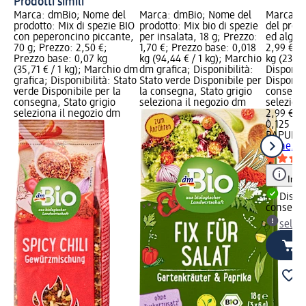
Prodotti simili
Marca: dmBio; Nome del
Marca: dmBio; Nome del
Marca: 
prodotto: Mix di spezie BIO
prodotto: Mix bio di spezie
del prod
con peperoncino piccante,
per insalata, 18 g; Prezzo:
ed alghe
70 g; Prezzo: 2,50 €;
1,70 €; Prezzo base: 0,018
2,99 €; 
Prezzo base: 0,07 kg
kg (94,44 € / 1 kg); Marchio
kg (23,92
(35,71 € / 1 kg); Marchio dm
dm grafica; Disponibilità:
Disponibi
grafica; Disponibilità: Stato
Stato verde Disponibile per
Disponibi
verde Disponibile per la
la consegna, Stato grigio
consegna
consegna, Stato grigio
seleziona il negozio dm
selezion
seleziona il negozio dm
2,99 €
0,125 kg 
RAPUNZ
alghe, 1
Info
Dispon
consegn
selez