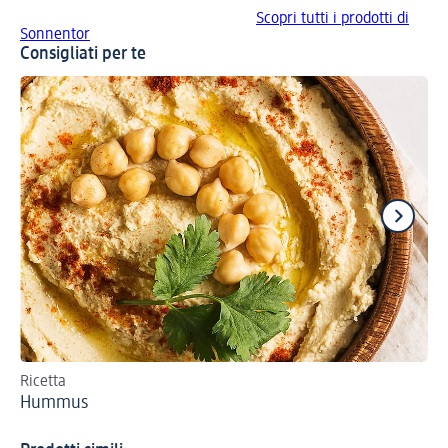
Scopri tutti i prodotti di
Sonnentor
Consigliati per te
Ricetta
Ric
Hummus
Ve