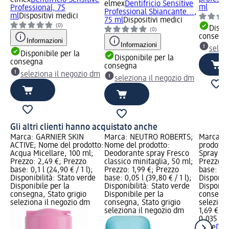
elmex
Dentifricio Sensitive
ml
Professional, 75
Professional Sbiancante...,
ml
Dispositivi medici
75 ml
Dispositivi medici
(0)
Dispon
(0)
consegn
Informazioni
Informazioni
selez
Disponibile per la
Disponibile per la
consegna
consegna
seleziona il negozio dm
seleziona il negozio dm
Gli altri clienti hanno acquistato anche
Marca: GARNIER SKIN
Marca: NEUTRO ROBERTS;
Marca: D
ACTIVE; Nome del prodotto:
Nome del prodotto:
prodotto
Acqua Micellare, 100 ml;
Deodorante spray Fresco
Spray Ori
Prezzo: 2,49 €; Prezzo
classico minitaglia, 50 ml;
Prezzo: 
base: 0,1 l (24,90 € / 1 l);
Prezzo: 1,99 €; Prezzo
base: 0,0
Disponibilità: Stato verde
base: 0,05 l (39,80 € / 1 l);
Disponibi
Disponibile per la
Disponibilità: Stato verde
Disponibi
consegna, Stato grigio
Disponibile per la
consegna
seleziona il negozio dm
consegna, Stato grigio
selezion
seleziona il negozio dm
1,69 €
0,035 l (4
Dove
Deo