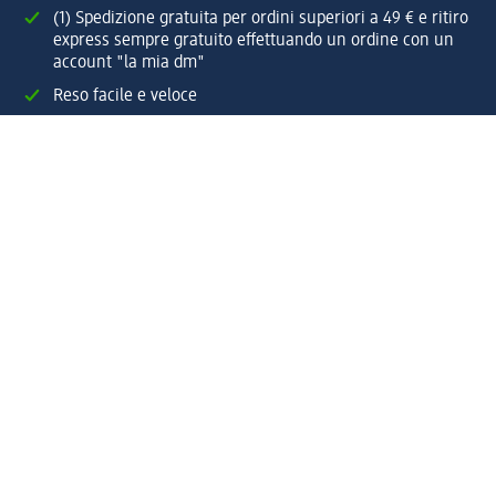
(1) Spedizione gratuita per ordini superiori a 49 € e ritiro
express sempre gratuito effettuando un ordine con un
account "la mia dm"
Reso facile e veloce
Offerte e suggerimenti su misura per te
Crea il tuo account "la mia dm"
Aiuto e contatti
Servizi
Servizio clienti
Spedizione e consegna
Reso e rimborso
L'azienda
La nostra azienda
Corporate Responsibility