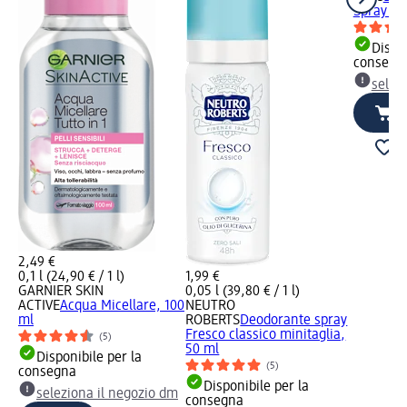
Spray Or
Dispon
consegn
selez
2,49 €
0,1 l (24,90 € / 1 l)
1,99 €
GARNIER SKIN
0,05 l (39,80 € / 1 l)
ACTIVE
Acqua Micellare, 100
NEUTRO
ml
ROBERTS
Deodorante spray
Fresco classico minitaglia,
(5)
50 ml
Disponibile per la
(5)
consegna
Disponibile per la
seleziona il negozio dm
consegna