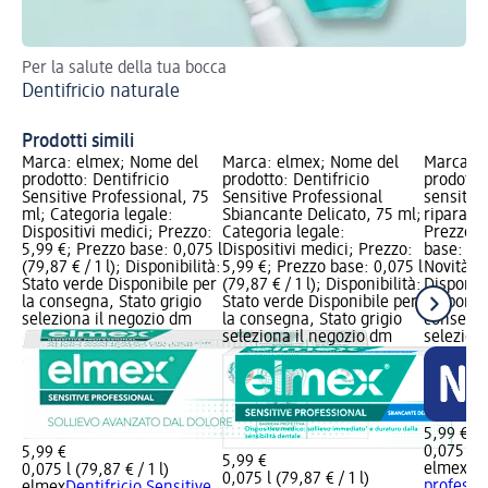
Per la salute della tua bocca
Sce
Dentifricio naturale
Sp
Prodotti simili
Marca: elmex; Nome del
Marca: elmex; Nome del
Marca: e
prodotto: Dentifricio
prodotto: Dentifricio
prodotto:
Sensitive Professional, 75
Sensitive Professional
sensitiv
ml; Categoria legale:
Sbiancante Delicato, 75 ml;
ripara &
Dispositivi medici; Prezzo:
Categoria legale:
Prezzo: 
5,99 €; Prezzo base: 0,075 l
Dispositivi medici; Prezzo:
base: 0,0
(79,87 € / 1 l); Disponibilità:
5,99 €; Prezzo base: 0,075 l
Novità gr
Stato verde Disponibile per
(79,87 € / 1 l); Disponibilità:
Disponibi
la consegna, Stato grigio
Stato verde Disponibile per
Disponibi
seleziona il negozio dm
la consegna, Stato grigio
consegna
seleziona il negozio dm
selezion
5,99 €
0,075 l (7
5,99 €
5,99 €
elmex
Den
0,075 l (79,87 € / 1 l)
0,075 l (79,87 € / 1 l)
professio
elmex
Dentifricio Sensitive