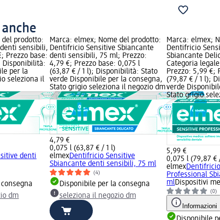
o anche
del prodotto:
Marca: elmex; Nome del prodotto:
Marca: elmex; N
denti sensibili,
Dentifricio Sensitive Sbiancante
Dentifricio Sens
€; Prezzo base:
denti sensibili, 75 ml; Prezzo:
Sbiancante Delic
; Disponibilità:
4,79 €; Prezzo base: 0,075 l
Categoria legale
le per la
(63,87 € / 1 l); Disponibilità: Stato
Prezzo: 5,99 €; 
o seleziona il
verde Disponibile per la consegna,
(79,87 € / 1 l); D
Stato grigio seleziona il negozio dm
verde Disponibil
Stato grigio sel
4,79 €
0,075 l (63,87 € / 1 l)
5,99 €
sitive denti
elmex
Dentifricio Sensitive
0,075 l (79,87 € /
Sbiancante denti sensibili, 75 ml
elmex
Dentifrici
(4)
Professional Sbi
ml
Dispositivi me
a consegna
Disponibile per la consegna
(0)
zio dm
seleziona il negozio dm
Informazioni
Disponibile p