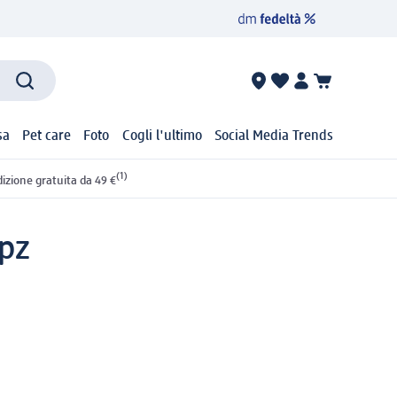
sa
Pet care
Foto
Cogli l'ultimo
Social Media Trends
(1)
izione gratuita da 49 €
 pz