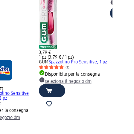
selezion
3,79 €
1 pz (3,79 € / 1 pz)
GUM
Spazzolino Pro Sensitive, 1 pz
(1)
Disponibile per la consegna
seleziona il negozio dm
z)
olino Sensitive
2 pz
0)
er la consegna
negozio dm