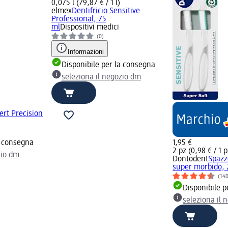
0,075 l (79,87 € / 1 l)
elmex
Dentifricio Sensitive
Professional, 75
ml
Dispositivi medici
(0)
Informazioni
Disponibile per la consegna
seleziona il negozio dm
ert Precision
a consegna
1,95 €
2 pz (0,98 € / 1 p
zio dm
Dontodent
Spazz
super morbido, 
(14
Disponibile p
seleziona il 