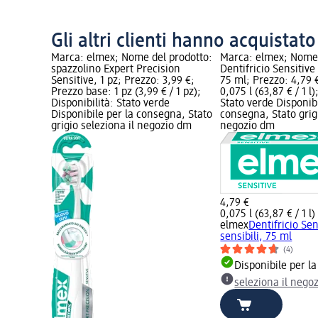
Gli altri clienti hanno acquistat
Marca: elmex; Nome del prodotto:
Marca: elmex; Nome 
spazzolino Expert Precision
Dentifricio Sensitive 
Sensitive, 1 pz; Prezzo: 3,99 €;
75 ml; Prezzo: 4,79 
Prezzo base: 1 pz (3,99 € / 1 pz);
0,075 l (63,87 € / 1 l)
Disponibilità: Stato verde
Stato verde Disponibi
Disponibile per la consegna, Stato
consegna, Stato grigi
grigio seleziona il negozio dm
negozio dm
4,79 €
0,075 l (63,87 € / 1 l)
elmex
Dentifricio Sen
sensibili, 75 ml
(4)
Disponibile per l
seleziona il nego