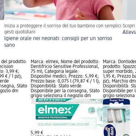
Inizia a proteggere il sorriso del tuo bambino con semplici
Scopri
gesti quotidiani
Allevi
Igiene orale nei neonati: consigli per un sorriso
sano
del prodotto:
Marca: elmex; Nome del prodotto:
Marca: Dontode
ecision
Dentifricio Sensitive Professional,
prodotto: Spazzo
zo: 3,99 €;
75 ml; Categoria legale:
super morbido, 
9 € / 1 pz);
Dispositivi medici; Prezzo: 5,99 €;
1,95 €; Prezzo ba
verde
Prezzo base: 0,075 l (79,87 € / 1 l);
pz); Marchio dm 
onsegna, Stato
Disponibilità: Stato verde
Disponibilità: S
negozio dm
Disponibile per la consegna, Stato
Disponibile per 
grigio seleziona il negozio dm
grigio seleziona
5,99 €