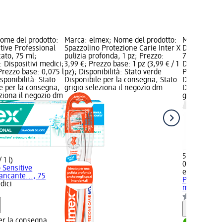
ome del prodotto:
Marca: elmex; Nome del prodotto:
Marca: elme
itive Professional
Spazzolino Protezione Carie Inter X
Dentifricio 
ato, 75 ml;
pulizia profonda, 1 pz; Prezzo:
75 ml; Categ
: Dispositivi medici;
3,99 €; Prezzo base: 1 pz (3,99 € / 1
Dispositivi 
Prezzo base: 0,075 l
pz); Disponibilità: Stato verde
Prezzo base:
isponibilità: Stato
Disponibile per la consegna, Stato
Disponibilit
e per la consegna,
grigio seleziona il negozio dm
Disponibile
eziona il negozio dm
grigio selez
5,99 €
 1 l)
0,075 l (79,8
o Sensitive
elmex
Dentif
ancante..., 75
Professiona
dici
ml
Dispositi
Informaz
er la consegna