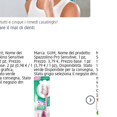
 tutti e cinque i rimedi casalinghi!
are il mal di denti
nt; Nome del
Marca: GUM; Nome del prodotto:
Marca: Oral
lino Sensitive
Spazzolino Pro Sensitive, 1 pz;
Spazzolino e
2 pz; Prezzo:
Prezzo: 3,79 €; Prezzo base: 1 pz
1 pz; Prezzo
se: 2 pz (0,98 € / 1
(3,79 € / 1 pz); Disponibilità: Stato
1 pz (45,90 €
grafica;
verde Disponibile per la consegna,
Stato verde 
tato verde
Stato grigio seleziona il negozio dm
consegna, St
la consegna, Stato
negozio dm
 il negozio dm
45,90 €
1 pz (45,90 €
Oral-B
Spazz
Sensitive, 1
Informaz
Disponib