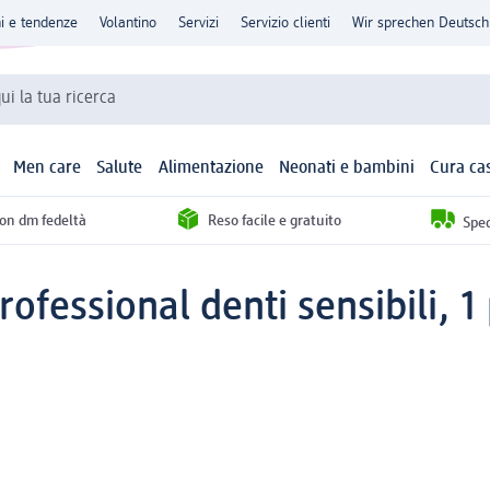
ni e tendenze
Volantino
Servizi
Servizio clienti
Wir sprechen Deutsch
qui la tua ricerca
Men care
Salute
Alimentazione
Neonati e bambini
Cura ca
con dm fedeltà
Reso facile e gratuito
Sped
ofessional denti sensibili, 1