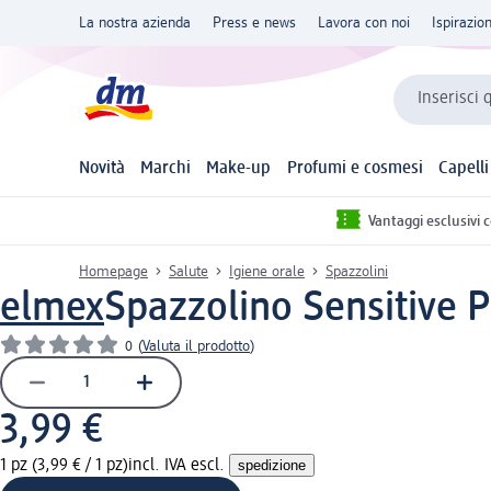
La nostra azienda
Press e news
Lavora con noi
Ispirazio
Inserisci 
Novità
Marchi
Make-up
Profumi e cosmesi
Capelli
Vantaggi esclusivi 
Homepage
Salute
Igiene orale
Spazzolini
elmex
Spazzolino Sensitive Pr
0
(
Valuta il prodotto
)
3,99 €
1 pz (3,99 € / 1 pz)
incl. IVA escl.
spedizione