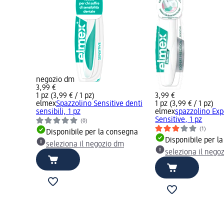
negozio dm
3,99 €
1 pz (3,99 € / 1 pz)
3,99 €
elmex
Spazzolino Sensitive denti
1 pz (3,99 € / 1 pz)
sensibili, 1 pz
elmex
spazzolino Exp
Sensitive, 1 pz
(0)
(1)
Disponibile per la consegna
Disponibile per l
seleziona il negozio dm
seleziona il nego