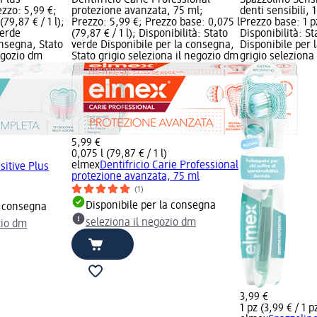
zzo: 5,99 €;
protezione avanzata, 75 ml;
denti sensibili, 
79,87 € / 1 l);
Prezzo: 5,99 €; Prezzo base: 0,075 l
Prezzo base: 1 pz
verde
(79,87 € / 1 l); Disponibilità: Stato
Disponibilità: S
onsegna, Stato
verde Disponibile per la consegna,
Disponibile per 
negozio dm
Stato grigio seleziona il negozio dm
grigio seleziona
5,99 €
0,075 l (79,87 € / 1 l)
elmex
Dentifricio Carie Professional
sitive Plus
protezione avanzata, 75 ml
(1)
Disponibile per la consegna
a consegna
seleziona il negozio dm
zio dm
3,99 €
1 pz (3,99 € / 1 p