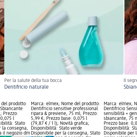
Per la salute della tua bocca
Il seg
Dentifricio naturale
Sbian
del prodotto:
Marca: elmex; Nome del prodotto:
Marca: elmex; N
e Sbiancante
Dentifricio sensitive professional
Dentifricio Sensi
l; Prezzo:
ripara & previene, 75 ml; Prezzo:
sensibilità + ge
 0,075 l
5,99 €; Prezzo base: 0,075 l
sbiancante, 75 m
ibilità: Stato
(79,87 € / 1 l); Novità grafica;
Prezzo base: 0,07
r la consegna,
Disponibilità: Stato verde
Disponibilità: S
na il negozio dm
Disponibile per la consegna, Stato
Disponibile per 