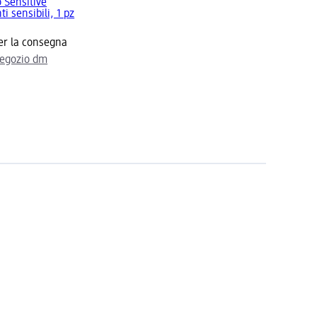
 Sensitive
i sensibili, 1 pz
er la consegna
negozio dm