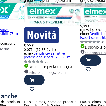
grigio seleziona il negozio dm
grigio seleziona
5,99 €
sitive
0,075 l (79,87 € /
sibili, 75 ml
elmex
Dentifricio
Expert sensibilit
(0)
a consegna
5,99 €
Disponibile p
zio dm
0,075 l (79,87 € / 1 l)
seleziona il 
elmex
Dentifricio sensitive
professional ripara &..., 75 ml
(0)
Disponibile per la consegna
seleziona il negozio dm
o anche
del prodotto:
Marca: elmex; Nome del prodotto:
Marca: elmex; N
 Plus
Dentifricio Carie Professional
Spazzolino Sensi