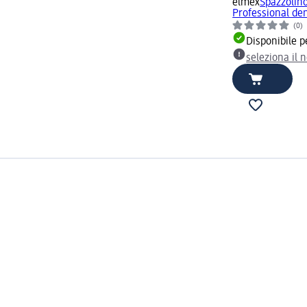
elmex
Spazzolino
Professional dent
(0)
Disponibile p
seleziona il 