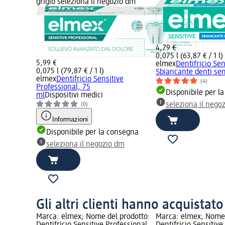
grigio seleziona il negozio dm
4,79 €
0,075 l (63,87 € / 1 l)
5,99 €
elmex
Dentifricio Sen
0,075 l (79,87 € / 1 l)
Sbiancante denti sen
elmex
Dentifricio Sensitive
(4)
Professional, 75
Disponibile per l
ml
Dispositivi medici
seleziona il nego
(0)
Informazioni
Disponibile per la consegna
seleziona il negozio dm
Gli altri clienti hanno acquistat
Marca: elmex; Nome del prodotto:
Marca: elmex; Nome 
Dentifricio Sensitive Professional,
Dentifricio Sensitive