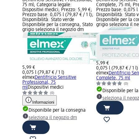
75 ml; Categoria legale:
Complete, 75 ml; Pre
Dispositivi medici; Prezzo: 5,99 €;
Prezzo base: 0,075 l (
Prezzo base: 0,075 l (79,87 € / 1 l);
Disponibilità: Stato 
Disponibilità: Stato verde
Disponibile per la c
Disponibile per la consegna, Stato
grigio seleziona il 
grigio seleziona il negozio dm
5,99 €
5,99 €
0,075 l (79,87 € / 1 l)
0,075 l (79,87 € / 1 l)
elmex
Dentifricio Sen
elmex
Dentifricio Sensitive
Complete, 75 ml
Professional, 75
(0)
ml
Dispositivi medici
Disponibile per l
(0)
seleziona il nego
Informazioni
Disponibile per la consegna
seleziona il negozio dm