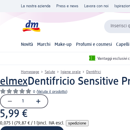
La nostra azienda
Press e news
Lavora con noi
Ispirazio
Inserisci 
Novità
Marchi
Make-up
Profumi e cosmesi
Capelli
Vantaggi esclusivi 
Homepage
Salute
Igiene orale
Dentifrici
elmex
Dentifricio Sensitive 
0
(
Valuta il prodotto
)
5,99 €
0,075 l (79,87 € / 1 l)
incl. IVA escl.
spedizione