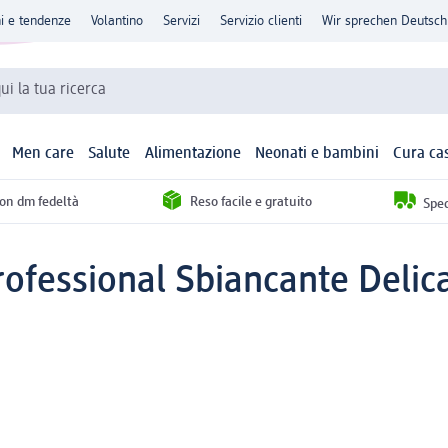
ni e tendenze
Volantino
Servizi
Servizio clienti
Wir sprechen Deutsch
qui la tua ricerca
Men care
Salute
Alimentazione
Neonati e bambini
Cura ca
con dm fedeltà
Reso facile e gratuito
Sped
Professional Sbiancante Delic