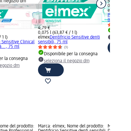
 il negozio dm
5,99 €
0,075 l (79,8
elmex
Denti
PROFESSION
ml
4,79 €
Disponib
0,075 l (63,87 € / 1 l)
 1 l)
elmex
Dentifricio Sensitive denti
selezion
 Sensitive Clinical
sensibili, 75 ml
à..., 75 ml
(3)
Disponibile per la consegna
er la consegna
seleziona il negozio dm
negozio dm
ome del prodotto:
Marca: elmex; Nome del prodotto:
Marca: elme
tive Professional
Dentifricio Sensitive denti sensibili,
Dentifricio 