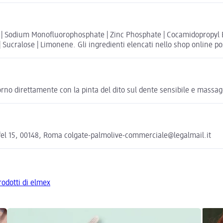
ma | Sodium Monofluorophosphate | Zinc Phosphate | Cocamidopropyl 
ucralose | Limonene. Gli ingredienti elencati nello shop online poss
giorno direttamente con la pinta del dito sul dente sensibile e mass
ffel 15, 00148, Roma colgate-palmolive-commerciale@legalmail.it
prodotti di elmex