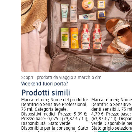
Scopri i prodotti da viaggio a marchio dm
Weekend fuori porta?
Prodotti simili
Marca: elmex; Nome del prodotto:
Marca: elmex; Nome 
Dentifricio Sensitive Professional,
Dentifricio Sensitiv
75 ml; Categoria legale:
denti sensibili, 75 m
Dispositivi medici; Prezzo: 5,99 €;
4,79 €; Prezzo base:
Prezzo base: 0,075 l (79,87 € / 1 l);
(63,87 € / 1 l); Dispon
Disponibilità: Stato verde
verde Disponibile pe
Disponibile per la consegna, Stato
Stato grigio selezio