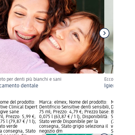
reto per denti più bianchi e sani
Ecco qui i vanta
camento dentale
Igiene orale 
ome del prodotto:
Marca: elmex; Nome del prodotto:
Marca: elme
tive Clinical Expert
Dentifricio Sensitive denti sensibili,
Dentifrici
ngive sane
75 ml; Prezzo: 4,79 €; Prezzo base:
BIANCO-SMA
l; Prezzo: 5,99 €;
0,075 l (63,87 € / 1 l); Disponibilità:
5,99 €; Prez
5 l (79,87 € / 1 l);
Stato verde Disponibile per la
(79,87 € / 1 
tato verde
consegna, Stato grigio seleziona il
verde Dispo
la consegna, Stato
negozio dm
Stato grigio