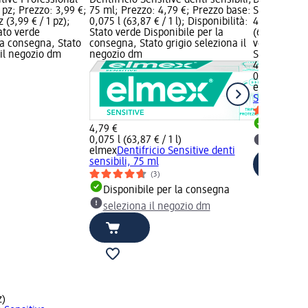
1 pz; Prezzo: 3,99 €;
75 ml; Prezzo: 4,79 €; Prezzo base:
Sbiancante 
 (3,99 € / 1 pz);
0,075 l (63,87 € / 1 l); Disponibilità:
4,79 €; Prez
tato verde
Stato verde Disponibile per la
(63,87 € / 1 
la consegna, Stato
consegna, Stato grigio seleziona il
verde Dispo
 il negozio dm
negozio dm
Stato grigio
4,79 €
0,075 l (63,8
elmex
Dentif
Sbiancante 
Disponib
4,79 €
0,075 l (63,87 € / 1 l)
selezion
elmex
Dentifricio Sensitive denti
sensibili, 75 ml
(3)
Disponibile per la consegna
seleziona il negozio dm
z)