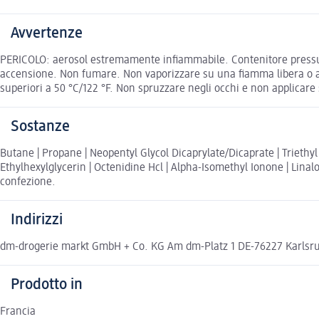
Avvertenze
PERICOLO: aerosol estremamente infiammabile. Contenitore pressurizz
accensione. Non fumare. Non vaporizzare su una fiamma libera o al
superiori a 50 °C/122 °F. Non spruzzare negli occhi e non applicare s
Sostanze
Butane | Propane | Neopentyl Glycol Dicaprylate/Dicaprate | Triethyl
Ethylhexylglycerin | Octenidine Hcl | Alpha-Isomethyl Ionone | Linalo
confezione.
Indirizzi
dm-drogerie markt GmbH + Co. KG Am dm-Platz 1 DE-76227 Karlsr
Prodotto in
Francia