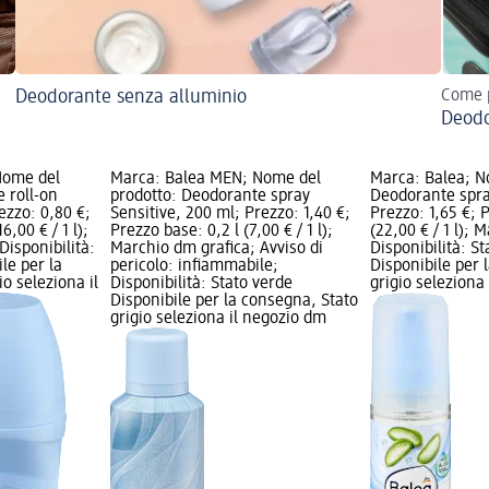
Deodorante senza alluminio
Come p
Deodo
Nome del
Marca: Balea MEN; Nome del
Marca: Balea; N
 roll-on
prodotto: Deodorante spray
Deodorante spra
ezzo: 0,80 €;
Sensitive, 200 ml; Prezzo: 1,40 €;
Prezzo: 1,65 €; 
6,00 € / 1 l);
Prezzo base: 0,2 l (7,00 € / 1 l);
(22,00 € / 1 l); 
Disponibilità:
Marchio dm grafica; Avviso di
Disponibilità: S
le per la
pericolo: infiammabile;
Disponibile per 
o seleziona il
Disponibilità: Stato verde
grigio seleziona
Disponibile per la consegna, Stato
grigio seleziona il negozio dm