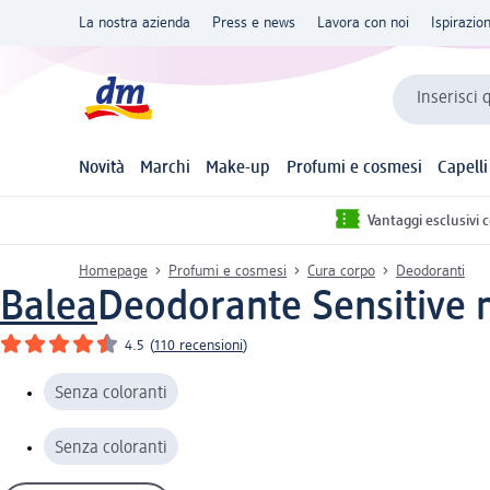
La nostra azienda
Press e news
Lavora con noi
Ispirazio
Inserisci 
Novità
Marchi
Make-up
Profumi e cosmesi
Capelli
Vantaggi esclusivi 
Homepage
Profumi e cosmesi
Cura corpo
Deodoranti
Balea
Deodorante Sensitive m
4.5
(
110 recensioni
)
Senza coloranti
Senza coloranti