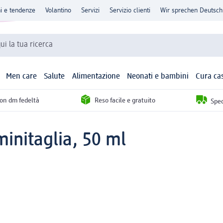
ni e tendenze
Volantino
Servizi
Servizio clienti
Wir sprechen Deutsch
qui la tua ricerca
Men care
Salute
Alimentazione
Neonati e bambini
Cura ca
con dm fedeltà
Reso facile e gratuito
Sped
initaglia, 50 ml