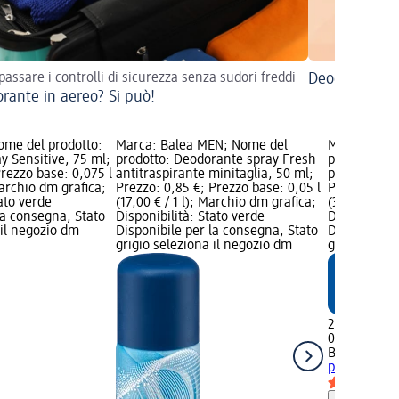
assare i controlli di sicurezza senza sudori freddi
Deodorante s
rante in aereo? Si può!
ome del prodotto:
Marca: Balea MEN; Nome del
Marca: Bal
y Sensitive, 75 ml;
prodotto: Deodorante spray Fresh
prodotto: D
Prezzo base: 0,075 l
antitraspirante minitaglia, 50 ml;
pelli sensib
Marchio dm grafica;
Prezzo: 0,85 €; Prezzo base: 0,05 l
Prezzo: 2,39
tato verde
(17,00 € / 1 l); Marchio dm grafica;
(31,87 € / 1
la consegna, Stato
Disponibilità: Stato verde
Disponibilit
 il negozio dm
Disponibile per la consegna, Stato
Disponibile
grigio seleziona il negozio dm
grigio selez
2,39 €
0,075 l (31,87
Balea med
D
pelli sensib