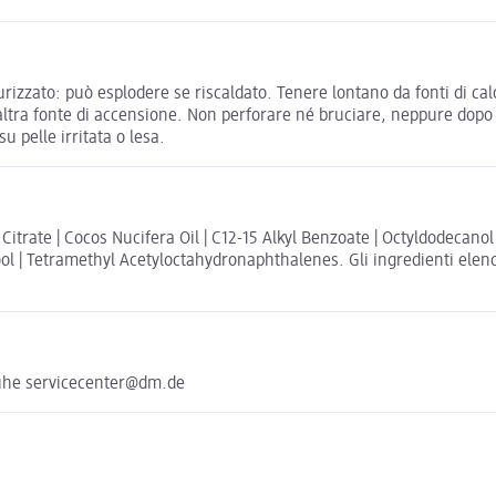
ato: può esplodere se riscaldato. Tenere lontano da fonti di calore,
tra fonte di accensione. Non perforare né bruciare, neppure dopo l
u pelle irritata o lesa.
 Citrate | Cocos Nucifera Oil | C12-15 Alkyl Benzoate | Octyldodecan
ol | Tetramethyl Acetyloctahydronaphthalenes. Gli ingredienti elencat
uhe servicecenter@dm.de