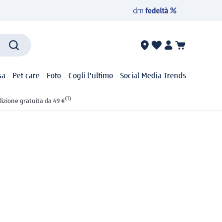
sa
Pet care
Foto
Cogli l'ultimo
Social Media Trends
(1)
izione gratuita da 49 €