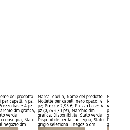
Nome del prodotto:
Marca: ebelin; Nome del prodotto:
Marca: ebel
 per capelli, 4 pz;
Mollette per capelli nero opaco, 4
Mollette pe
Prezzo base: 4 pz
pz; Prezzo: 2,95 €; Prezzo base: 4
4 pz; Prezzo
 Marchio dm grafica;
pz (0,74 € / 1 pz); Marchio dm
pz (0,74 € /
tato verde
grafica; Disponibilità: Stato verde
grafica; Dis
la consegna, Stato
Disponibile per la consegna, Stato
Disponibile
 il negozio dm
grigio seleziona il negozio dm
grigio selez