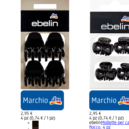
2,95 €
2,95 €
4 pz (0,74 € / 1 pz)
4 pz (0,74 € / 1 pz)
ebelin
Mollette per c
fiocco, 4 pz