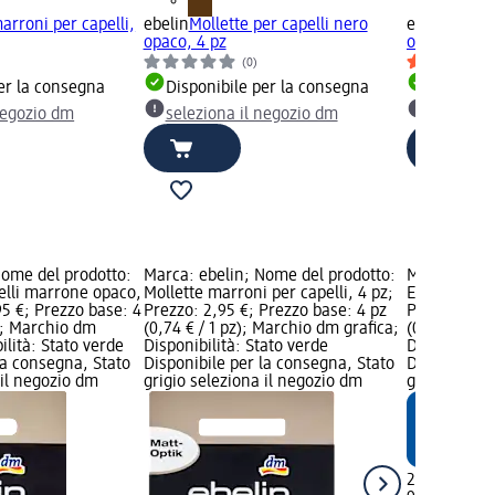
arroni per capelli,
ebelin
Mollette per capelli nero
ebelin
Molle
opaco, 4 pz
opaco, 4 pz
(0)
er la consegna
Disponibile per la consegna
Disponib
negozio dm
seleziona il negozio dm
selezion
Nome del prodotto:
Marca: ebelin; Nome del prodotto:
Marca: ebel
elli marrone opaco,
Mollette marroni per capelli, 4 pz;
Elastici per 
95 €; Prezzo base: 4
Prezzo: 2,95 €; Prezzo base: 4 pz
Prezzo: 2,95
z); Marchio dm
(0,74 € / 1 pz); Marchio dm grafica;
(0,33 € / 1 
ilità: Stato verde
Disponibilità: Stato verde
Disponibilit
la consegna, Stato
Disponibile per la consegna, Stato
Disponibile
 il negozio dm
grigio seleziona il negozio dm
grigio selez
2,95 €