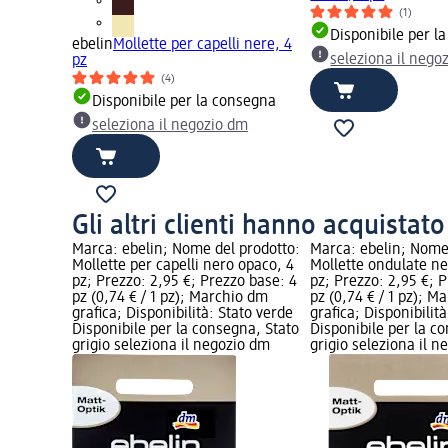
(1)
Disponibile per l
ebelin
Mollette per capelli nere, 4
seleziona il nego
pz
(4)
Disponibile per la consegna
seleziona il negozio dm
Gli altri clienti hanno acquistat
Marca: ebelin; Nome del prodotto:
Marca: ebelin; Nome
Mollette per capelli nero opaco, 4
Mollette ondulate n
pz; Prezzo: 2,95 €; Prezzo base: 4
pz; Prezzo: 2,95 €; 
pz (0,74 € / 1 pz); Marchio dm
pz (0,74 € / 1 pz); M
grafica; Disponibilità: Stato verde
grafica; Disponibilit
Disponibile per la consegna, Stato
Disponibile per la c
grigio seleziona il negozio dm
grigio seleziona il 