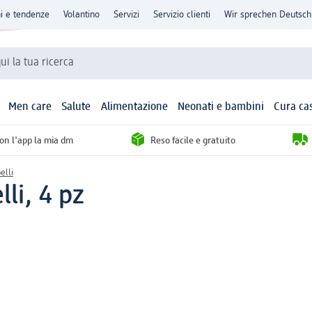
ni e tendenze
Volantino
Servizi
Servizio clienti
Wir sprechen Deutsch
qui la tua ricerca
Men care
Salute
Alimentazione
Neonati e bambini
Cura ca
con l'app la mia dm
Reso facile e gratuito
elli
li, 4 pz