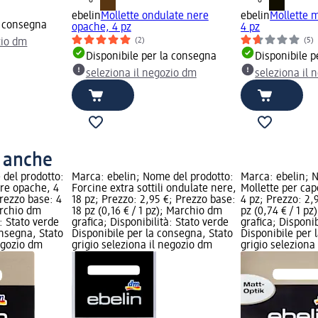
ebelin
Mollette ondulate nere
ebelin
Mollette m
a consegna
opache, 4 pz
4 pz
(2)
(5)
zio dm
Disponibile per la consegna
Disponibile p
seleziona il negozio dm
seleziona il 
o anche
 del prodotto:
Marca: ebelin; Nome del prodotto:
Marca: ebelin; 
ere opache, 4
Forcine extra sottili ondulate nere,
Mollette per cap
Prezzo base: 4
18 pz; Prezzo: 2,95 €; Prezzo base:
4 pz; Prezzo: 2,
archio dm
18 pz (0,16 € / 1 pz); Marchio dm
pz (0,74 € / 1 p
à: Stato verde
grafica; Disponibilità: Stato verde
grafica; Disponib
onsegna, Stato
Disponibile per la consegna, Stato
Disponibile per 
negozio dm
grigio seleziona il negozio dm
grigio seleziona