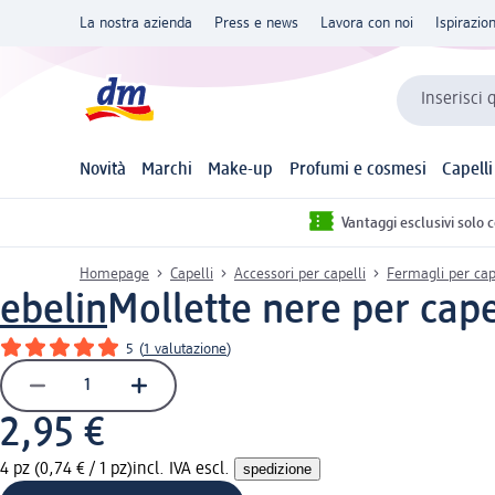
La nostra azienda
Press e news
Lavora con noi
Ispirazio
Inserisci 
Novità
Marchi
Make-up
Profumi e cosmesi
Capelli
Vantaggi esclusivi solo 
Homepage
Capelli
Accessori per capelli
Fermagli per cap
ebelin
Mollette nere per capel
5
(
1 valutazione
)
2,95 €
4 pz (0,74 € / 1 pz)
incl. IVA escl.
spedizione