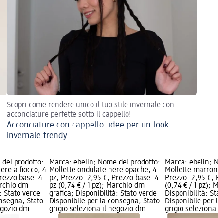
Scopri come rendere unico il tuo stile invernale con
acconciature perfette sotto il cappello!
Acconciature con cappello: idee per un look
invernale trendy
 del prodotto:
Marca: ebelin; Nome del prodotto:
Marca: ebelin; 
nere a fiocco, 4
Mollette ondulate nere opache, 4
Mollette marroni
Prezzo base: 4
pz; Prezzo: 2,95 €; Prezzo base: 4
Prezzo: 2,95 €; 
archio dm
pz (0,74 € / 1 pz); Marchio dm
(0,74 € / 1 pz);
à: Stato verde
grafica; Disponibilità: Stato verde
Disponibilità: S
onsegna, Stato
Disponibile per la consegna, Stato
Disponibile per 
negozio dm
grigio seleziona il negozio dm
grigio seleziona