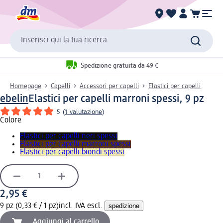
Inserisci qui la tua ricerca
Spedizione gratuita da 49 €
Homepage
Capelli
Accessori per capelli
Elastici per capelli
ebelin
Elastici per capelli marroni spessi, 9 pz
5
(
1 valutazione
)
Colore
Elastici per capelli neri spessi
Elastici per capelli marroni spessi
Elastici per capelli biondi spessi
2,95 €
9 pz (0,33 € / 1 pz)
incl. IVA escl.
spedizione
Aggiungi al carrello