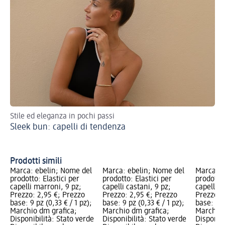
Stile ed eleganza in pochi passi
Sco
Sleek bun: capelli di tendenza
acc
Ac
tr
Prodotti simili
Marca: ebelin; Nome del
Marca: ebelin; Nome del
Marca: e
prodotto: Elastici per
prodotto: Elastici per
prodotto:
capelli marroni, 9 pz;
capelli castani, 9 pz;
capelli n
Prezzo: 2,95 €; Prezzo
Prezzo: 2,95 €; Prezzo
Prezzo: 
base: 9 pz (0,33 € / 1 pz);
base: 9 pz (0,33 € / 1 pz);
base: 9 p
Marchio dm grafica;
Marchio dm grafica;
Marchio 
Disponibilità: Stato verde
Disponibilità: Stato verde
Disponibi