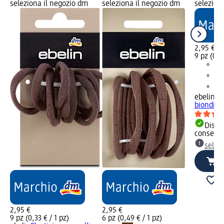
seleziona il negozio dm
seleziona il negozio dm
selezion
2,95 €
9 pz (0,33
ebelin
Ela
biondi sp
Dispon
consegn
selez
2,95 €
2,95 €
9 pz (0,33 € / 1 pz)
6 pz (0,49 € / 1 pz)