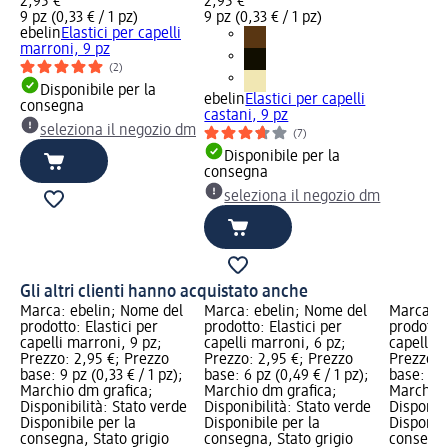
2,95 €
2,95 €
9 pz (0,33 € / 1 pz)
9 pz (0,33 € / 1 pz)
ebelin
Elastici per capelli
marroni, 9 pz
(2)
Disponibile per la
ebelin
Elastici per capelli
consegna
castani, 9 pz
seleziona il negozio dm
(7)
Disponibile per la
consegna
seleziona il negozio dm
Gli altri clienti hanno acquistato anche
Marca: ebelin; Nome del
Marca: ebelin; Nome del
Marca: e
prodotto: Elastici per
prodotto: Elastici per
prodotto:
capelli marroni, 9 pz;
capelli marroni, 6 pz;
capelli b
Prezzo: 2,95 €; Prezzo
Prezzo: 2,95 €; Prezzo
Prezzo: 
base: 9 pz (0,33 € / 1 pz);
base: 6 pz (0,49 € / 1 pz);
base: 9 p
Marchio dm grafica;
Marchio dm grafica;
Marchio 
Disponibilità: Stato verde
Disponibilità: Stato verde
Disponibi
Disponibile per la
Disponibile per la
Disponibi
consegna, Stato grigio
consegna, Stato grigio
consegna