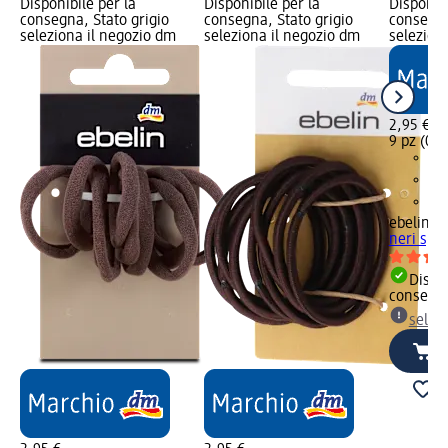
Disponibile per la
Disponibile per la
Disponibi
consegna, Stato grigio
consegna, Stato grigio
consegna
seleziona il negozio dm
seleziona il negozio dm
selezion
2,95 €
9 pz (0,33
ebelin
Ela
neri spes
Dispon
consegn
selez