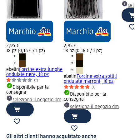
selez
2,95 €
2,95 €
18 pz (0,16 € / 1 pz)
18 pz (0,16 € / 1 pz)
ebelin
Forcine extra lunghe
ondulate nere, 18 pz
ebelin
Forcine extra sottili
(1)
ondulate marroni, 18 pz
Disponibile per la
(1)
consegna
Disponibile per la
consegna
seleziona il negozio dm
seleziona il negozio dm
Gli altri clienti hanno acquistato anche