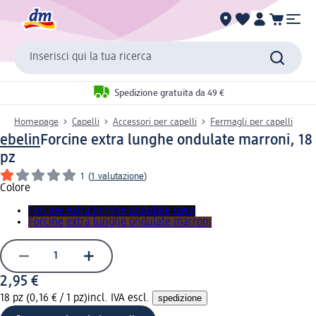
Inserisci qui la tua ricerca
Spedizione gratuita da 49 €
Homepage
Capelli
Accessori per capelli
Fermagli per capelli
ebelin
Forcine extra lunghe ondulate marroni, 18
pz
1
(
1 valutazione
)
Colore
Forcine extra lunghe ondulate nere
Forcine extra lunghe ondulate marroni
2,95 €
18 pz (0,16 € / 1 pz)
incl. IVA escl.
spedizione