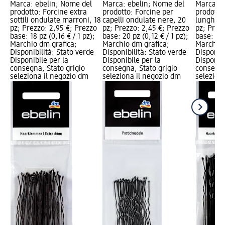
Marca: ebelin; Nome del
Marca: ebelin; Nome del
Marca: e
prodotto: Forcine extra
prodotto: Forcine per
prodotto
sottili ondulate marroni, 18
capelli ondulate nere, 20
lunghe o
pz; Prezzo: 2,95 €; Prezzo
pz; Prezzo: 2,45 €; Prezzo
pz; Prez
base: 18 pz (0,16 € / 1 pz);
base: 20 pz (0,12 € / 1 pz);
base: 18 
Marchio dm grafica;
Marchio dm grafica;
Marchio 
Disponibilità: Stato verde
Disponibilità: Stato verde
Disponibi
Disponibile per la
Disponibile per la
Disponibi
consegna, Stato grigio
consegna, Stato grigio
consegna
seleziona il negozio dm
seleziona il negozio dm
selezion