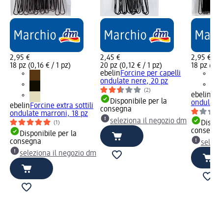
2,95 €
2,45 €
2,95 €
18 pz (0,16 € / 1 pz)
20 pz (0,12 € / 1 pz)
18 pz (0,1
ebelin
Forcine per capelli
ondulate nere, 20 pz
(2)
ebelin
Fo
Disponibile per la
ondulate
ebelin
Forcine extra sottili
consegna
ondulate marroni, 18 pz
seleziona il negozio dm
Dispon
(1)
consegn
Disponibile per la
consegna
selez
seleziona il negozio dm