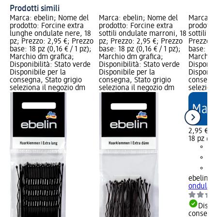
Prodotti simili
Marca: ebelin; Nome del
Marca: ebelin; Nome del
Marca: e
prodotto: Forcine extra
prodotto: Forcine extra
prodotto
lunghe ondulate nere, 18
sottili ondulate marroni, 18
sottili o
pz; Prezzo: 2,95 €; Prezzo
pz; Prezzo: 2,95 €; Prezzo
Prezzo: 
base: 18 pz (0,16 € / 1 pz);
base: 18 pz (0,16 € / 1 pz);
base: 18 
Marchio dm grafica;
Marchio dm grafica;
Marchio 
Disponibilità: Stato verde
Disponibilità: Stato verde
Disponibi
Disponibile per la
Disponibile per la
Disponibi
consegna, Stato grigio
consegna, Stato grigio
consegna
seleziona il negozio dm
seleziona il negozio dm
selezion
2,95 €
18 pz (0,1
ebelin
Fo
ondulate
Dispon
consegn