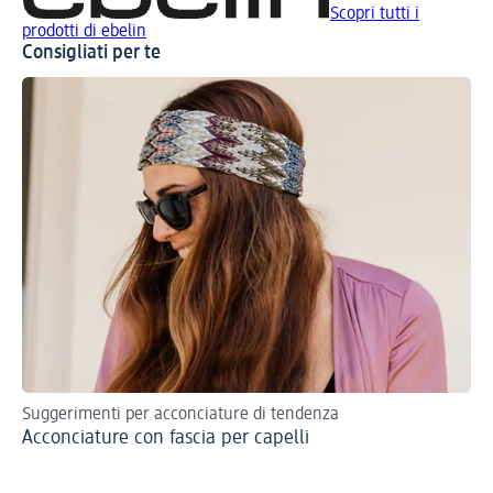
Scopri tutti i
prodotti di ebelin
Consigliati per te
Suggerimenti per acconciature di tendenza
Sco
Acconciature con fascia per capelli
acc
Ac
tr