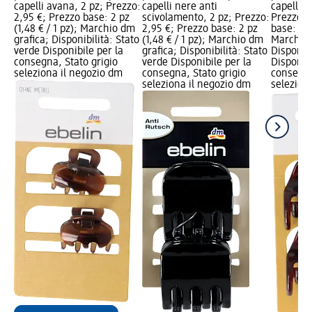
capelli avana, 2 pz; Prezzo:
capelli nere anti
capelli m
2,95 €; Prezzo base: 2 pz
scivolamento, 2 pz; Prezzo:
Prezzo: 
(1,48 € / 1 pz); Marchio dm
2,95 €; Prezzo base: 2 pz
base: 4 p
grafica; Disponibilità: Stato
(1,48 € / 1 pz); Marchio dm
Marchio 
verde Disponibile per la
grafica; Disponibilità: Stato
Disponibi
consegna, Stato grigio
verde Disponibile per la
Disponibi
seleziona il negozio dm
consegna, Stato grigio
consegna
seleziona il negozio dm
selezion