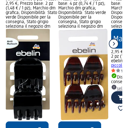
2,95 €; Prezzo base: 2 pz
base: 4 pz (0,74 € / 1 pz);
base: 2 p
(1,48 € / 1 pz); Marchio dm
Marchio dm grafica;
Marchio 
grafica; Disponibilità: Stato
Disponibilità: Stato verde
Disponibi
verde Disponibile per la
Disponibile per la
Disponibi
consegna, Stato grigio
consegna, Stato grigio
consegna
seleziona il negozio dm
seleziona il negozio dm
selezion
2,95 €
2 pz (1,48
ebelin
Mo
piccole 
Dispon
consegn
selez