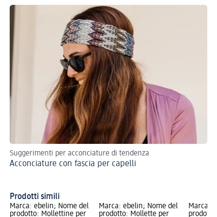
Suggerimenti per acconciature di tendenza
Sco
Acconciature con fascia per capelli
acc
Ac
tr
Prodotti simili
Marca: ebelin; Nome del
Marca: ebelin; Nome del
Marca: e
prodotto: Mollettine per
prodotto: Mollette per
prodotto