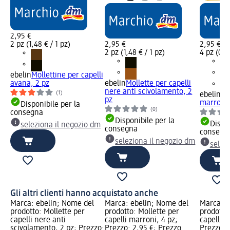
2,95 €
2 pz (1,48 € / 1 pz)
2,95 €
2,95 €
2 pz (1,48 € / 1 pz)
4 pz (0,7
ebelin
Mollettine per capelli
avana, 2 pz
ebelin
Mollette per capelli
nere anti scivolamento, 2
(1)
ebelin
Mo
pz
marroni,
Disponibile per la
(0)
consegna
Disponibile per la
Dispon
seleziona il negozio dm
consegna
consegn
seleziona il negozio dm
selez
Gli altri clienti hanno acquistato anche
Marca: ebelin; Nome del
Marca: ebelin; Nome del
Marca: e
prodotto: Mollette per
prodotto: Mollette per
prodotto
capelli nere anti
capelli marroni, 4 pz;
capelli p
scivolamento, 2 pz; Prezzo:
Prezzo: 2,95 €; Prezzo
Prezzo: 