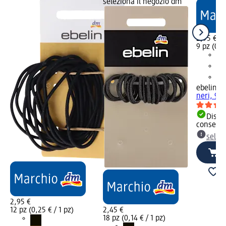
seleziona il negozio dm
2,95 €
9 pz (0,33
ebelin
Ela
neri, 9 p
Dispon
consegn
selez
2,95 €
12 pz (0,25 € / 1 pz)
2,45 €
18 pz (0,14 € / 1 pz)