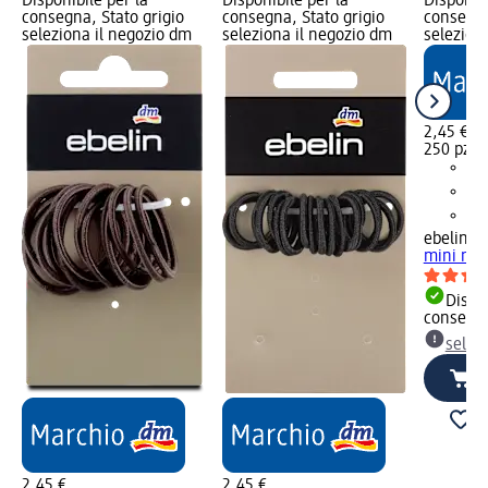
Disponibile per la
Disponibile per la
Disponibi
consegna, Stato grigio
consegna, Stato grigio
consegna
seleziona il negozio dm
seleziona il negozio dm
selezion
2,45 €
250 pz (0
ebelin
Ela
mini ner
Dispon
consegn
selez
2,45 €
2,45 €