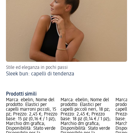
Stile ed eleganza in pochi passi
Sco
Sleek bun: capelli di tendenza
acc
Ac
tr
Prodotti simili
Marca: ebelin; Nome del
Marca: ebelin; Nome del
Marca: e
prodotto: Elastici per
prodotto: Elastici per
prodotto:
capelli marroni piccoli, 15
capelli piccoli neri, 18 pz;
capelli m
pz; Prezzo: 2,45 €; Prezzo
Prezzo: 2,45 €; Prezzo
Prezzo: 
base: 15 pz (0,16 € / 1 pz);
base: 18 pz (0,14 € / 1 pz);
base: 250
Marchio dm grafica;
Marchio dm grafica;
Marchio 
Disponibilità: Stato verde
Disponibilità: Stato verde
Disponibi