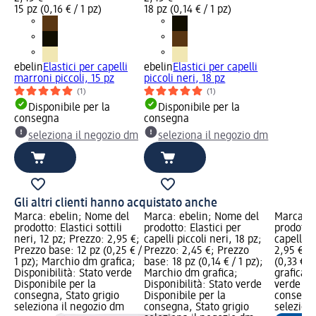
15 pz (0,16 € / 1 pz)
18 pz (0,14 € / 1 pz)
ebelin
Elastici per capelli
ebelin
Elastici per capelli
marroni piccoli, 15 pz
piccoli neri, 18 pz
(1)
(1)
Disponibile per la
Disponibile per la
consegna
consegna
seleziona il negozio dm
seleziona il negozio dm
Gli altri clienti hanno acquistato anche
Marca: ebelin; Nome del
Marca: ebelin; Nome del
Marca: e
prodotto: Elastici sottili
prodotto: Elastici per
prodotto:
neri, 12 pz; Prezzo: 2,95 €;
capelli piccoli neri, 18 pz;
capelli n
Prezzo base: 12 pz (0,25 € /
Prezzo: 2,45 €; Prezzo
2,95 €; 
1 pz); Marchio dm grafica;
base: 18 pz (0,14 € / 1 pz);
(0,33 € /
Disponibilità: Stato verde
Marchio dm grafica;
grafica; 
Disponibile per la
Disponibilità: Stato verde
verde Dis
consegna, Stato grigio
Disponibile per la
consegna
seleziona il negozio dm
consegna, Stato grigio
selezion