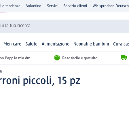
ni e tendenze
Volantino
Servizi
Servizio clienti
Wir sprechen Deutsch
qui la tua ricerca
Men care
Salute
Alimentazione
Neonati e bambini
Cura ca
con l'app la mia dm
Reso facile e gratuito
li
rroni piccoli, 15 pz