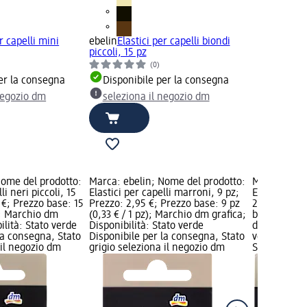
r capelli mini
ebelin
Elastici per capelli biondi
piccoli, 15 pz
(0)
er la consegna
Disponibile per la consegna
negozio dm
seleziona il negozio dm
Nome del prodotto:
Marca: ebelin; Nome del prodotto:
Marca: ebel
li neri piccoli, 15
Elastici per capelli marroni, 9 pz;
Elastici per
 €; Prezzo base: 15
Prezzo: 2,95 €; Prezzo base: 9 pz
250 pz; Pre
z); Marchio dm
(0,33 € / 1 pz); Marchio dm grafica;
base: 250 pz
ilità: Stato verde
Disponibilità: Stato verde
dm grafica; 
la consegna, Stato
Disponibile per la consegna, Stato
verde Dispo
 il negozio dm
grigio seleziona il negozio dm
Stato grigio