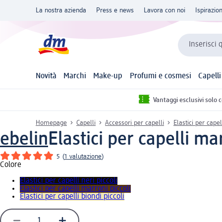
La nostra azienda
Press e news
Lavora con noi
Ispirazio
Inserisci 
Novità
Marchi
Make-up
Profumi e cosmesi
Capelli
Vantaggi esclusivi solo 
Homepage
Capelli
Accessori per capelli
Elastici per capel
ebelin
Elastici per capelli ma
5
(
1 valutazione
)
Colore
Elastici per capelli neri piccoli
Elastici per capelli marroni piccoli
Elastici per capelli biondi piccoli