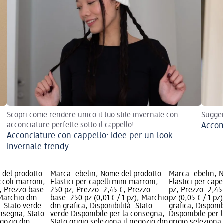
Scopri come rendere unico il tuo stile invernale con
Sugger
acconciature perfette sotto il cappello!
Accon
Acconciature con cappello: idee per un look
invernale trendy
 del prodotto:
Marca: ebelin; Nome del prodotto:
Marca: ebelin; 
iccoli marroni,
Elastici per capelli mini marroni,
Elastici per cap
€; Prezzo base:
250 pz; Prezzo: 2,45 €; Prezzo
pz; Prezzo: 2,45
; Marchio dm
base: 250 pz (0,01 € / 1 pz); Marchio
pz (0,05 € / 1 p
à: Stato verde
dm grafica; Disponibilità: Stato
grafica; Disponib
onsegna, Stato
verde Disponibile per la consegna,
Disponibile per 
negozio dm
Stato grigio seleziona il negozio dm
grigio seleziona