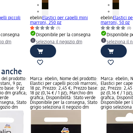
elli piccoli
ebelin
Elastici per capelli mini
ebelin
Elastici pe
marroni, 250 pz
marroni, 50 pz
(1)
(0)
a consegna
Disponibile per la consegna
Disponibile p
zio dm
seleziona il negozio dm
seleziona il 
o anche
 del prodotto:
Marca: ebelin; Nome del prodotto:
Marca: ebelin; 
astani, 9 pz;
Elastici per capelli piccoli marroni,
Elastici per capel
zo base: 9 pz
18 pz; Prezzo: 2,45 €; Prezzo base:
pz; Prezzo: 2,45
hio dm grafica;
18 pz (0,14 € / 1 pz); Marchio dm
pz (0,16 € / 1 p
verde
grafica; Disponibilità: Stato verde
grafica; Disponib
onsegna, Stato
Disponibile per la consegna, Stato
Disponibile per 
negozio dm
grigio seleziona il negozio dm
grigio seleziona