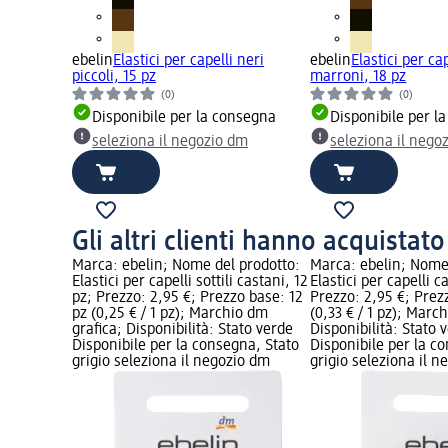
ebelin
Elastici per capelli neri
ebelin
Elastici per cap
piccoli, 15 pz
marroni, 18 pz
(0)
(0)
Disponibile per la consegna
Disponibile per l
seleziona il negozio dm
seleziona il nego
Gli altri clienti hanno acquistat
Marca: ebelin; Nome del prodotto:
Marca: ebelin; Nome
Elastici per capelli sottili castani, 12
Elastici per capelli c
pz; Prezzo: 2,95 €; Prezzo base: 12
Prezzo: 2,95 €; Prez
pz (0,25 € / 1 pz); Marchio dm
(0,33 € / 1 pz); Marc
grafica; Disponibilità: Stato verde
Disponibilità: Stato 
Disponibile per la consegna, Stato
Disponibile per la c
grigio seleziona il negozio dm
grigio seleziona il 