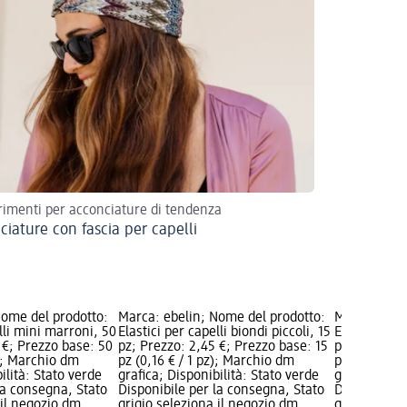
imenti per acconciature di tendenza
ciature con fascia per capelli
Nome del prodotto:
Marca: ebelin; Nome del prodotto:
Marca: ebel
elli mini marroni, 50
Elastici per capelli biondi piccoli, 15
Elastici per 
 €; Prezzo base: 50
pz; Prezzo: 2,45 €; Prezzo base: 15
pz; Prezzo: 
z); Marchio dm
pz (0,16 € / 1 pz); Marchio dm
pz (0,14 € /
ilità: Stato verde
grafica; Disponibilità: Stato verde
grafica; Dis
la consegna, Stato
Disponibile per la consegna, Stato
Disponibile
 il negozio dm
grigio seleziona il negozio dm
grigio selez