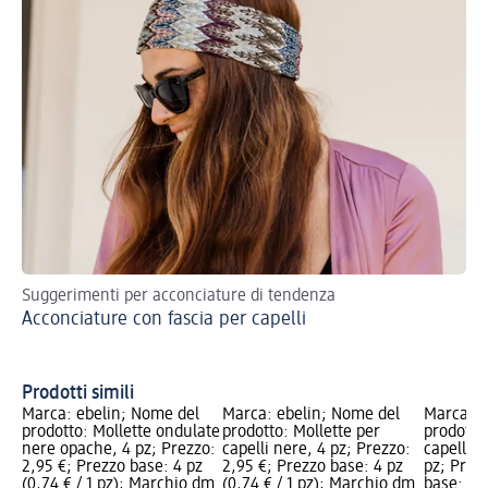
Suggerimenti per acconciature di tendenza
Sco
Acconciature con fascia per capelli
acc
Ac
tr
Prodotti simili
Marca: ebelin; Nome del
Marca: ebelin; Nome del
Marca: e
prodotto: Mollette ondulate
prodotto: Mollette per
prodotto
nere opache, 4 pz; Prezzo:
capelli nere, 4 pz; Prezzo:
capelli 
2,95 €; Prezzo base: 4 pz
2,95 €; Prezzo base: 4 pz
pz; Prez
(0,74 € / 1 pz); Marchio dm
(0,74 € / 1 pz); Marchio dm
base: 4 p