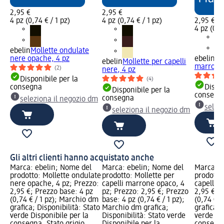
2,95 €
2,95 €
4 pz (0,74 € / 1 pz)
4 pz (0,74 € / 1 pz)
2,95 €
4 pz (0,7
ebelin
Mollette ondulate
nere opache, 4 pz
ebelin
Mo
ebelin
Mollette per capelli
marrone 
(2)
nere, 4 pz
Disponibile per la
(4)
consegna
Dispon
Disponibile per la
consegn
consegna
seleziona il negozio dm
selez
seleziona il negozio dm
Gli altri clienti hanno acquistato anche
Marca: ebelin; Nome del
Marca: ebelin; Nome del
Marca: e
prodotto: Mollette ondulate
prodotto: Mollette per
prodotto
nere opache, 4 pz; Prezzo:
capelli marrone opaco, 4
capelli, 
2,95 €; Prezzo base: 4 pz
pz; Prezzo: 2,95 €; Prezzo
2,95 €; 
(0,74 € / 1 pz); Marchio dm
base: 4 pz (0,74 € / 1 pz);
(0,74 € /
grafica; Disponibilità: Stato
Marchio dm grafica;
grafica; 
verde Disponibile per la
Disponibilità: Stato verde
verde Dis
consegna, Stato grigio
Disponibile per la
consegna