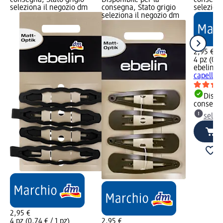
seleziona il negozio dm
consegna, Stato grigio
selezion
seleziona il negozio dm
2,95 €
4 pz (0,7
ebelin
Mo
capelli, 
Dispon
consegn
selez
2,95 €
4 pz (0,74 € / 1 pz)
2,95 €