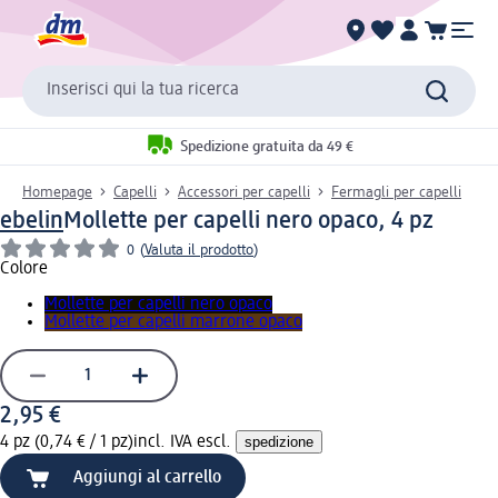
Inserisci qui la tua ricerca
Spedizione gratuita da 49 €
Homepage
Capelli
Accessori per capelli
Fermagli per capelli
ebelin
Mollette per capelli nero opaco, 4 pz
0
(
Valuta il prodotto
)
Colore
Mollette per capelli nero opaco
Mollette per capelli marrone opaco
2,95 €
4 pz (0,74 € / 1 pz)
incl. IVA escl.
spedizione
Aggiungi al carrello