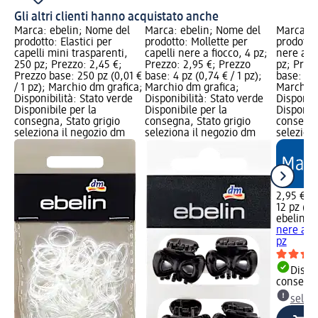
Gli altri clienti hanno acquistato anche
Marca: ebelin; Nome del
Marca: ebelin; Nome del
Marca: e
prodotto: Elastici per
prodotto: Mollette per
prodotto
capelli mini trasparenti,
capelli nere a fiocco, 4 pz;
nere ant
250 pz; Prezzo: 2,45 €;
Prezzo: 2,95 €; Prezzo
pz; Prez
Prezzo base: 250 pz (0,01 €
base: 4 pz (0,74 € / 1 pz);
base: 12 
/ 1 pz); Marchio dm grafica;
Marchio dm grafica;
Marchio 
Disponibilità: Stato verde
Disponibilità: Stato verde
Disponibi
Disponibile per la
Disponibile per la
Disponibi
consegna, Stato grigio
consegna, Stato grigio
consegna
seleziona il negozio dm
seleziona il negozio dm
selezion
2,95 €
12 pz (0,
ebelin
Fo
nere ant
pz
Dispon
consegn
selez