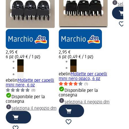
selez
2,95 €
2,95 €
6 pz (0,49 € / 1 pz)
6 pz (0,49 € / 1 pz)
ebelin
Mollette per capelli
mini nero opaco, 6 pz
ebelin
Mollette per capelli
(1)
mini nere, 6 pz
Disponibile per la
(0)
consegna
Disponibile per la
consegna
seleziona il negozio dm
seleziona il negozio dm