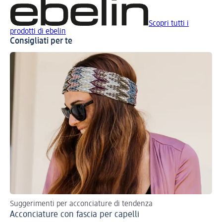
Scopri tutti i
prodotti di ebelin
Consigliati per te
Suggerimenti per acconciature di tendenza
Sco
Acconciature con fascia per capelli
acc