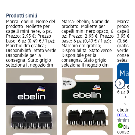
Ac
tr
Prodotti simili
Marca: ebelin; Nome del
Marca: ebelin; Nome del
Marca: e
prodotto: Mollette per
prodotto: Mollette per
prodotto:
capelli mini nere, 6 pz;
capelli mini nero opaco, 6
capelli r
Prezzo: 2,95 €; Prezzo
pz; Prezzo: 2,95 €; Prezzo
3,95 €; 
base: 6 pz (0,49 € / 1 pz);
base: 6 pz (0,49 € / 1 pz);
(0,66 € /
Marchio dm grafica;
Marchio dm grafica;
grafica; 
Disponibilità: Stato verde
Disponibilità: Stato verde
verde Dis
Disponibile per la
Disponibile per la
consegna
consegna, Stato grigio
consegna, Stato grigio
selezion
seleziona il negozio dm
seleziona il negozio dm
3,95 €
6 pz (0,6
ebelin
Mo
rosa, 6 p
Dispon
consegn