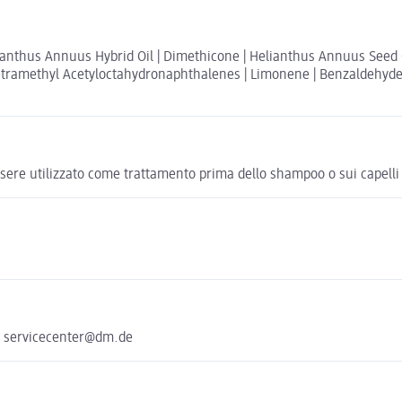
ianthus Annuus Hybrid Oil | Dimethicone | Helianthus Annuus Seed Oi
 Tetramethyl Acetyloctahydronaphthalenes | Limonene | Benzaldehyde 
ssere utilizzato come trattamento prima dello shampoo o sui capelli
e servicecenter@dm.de