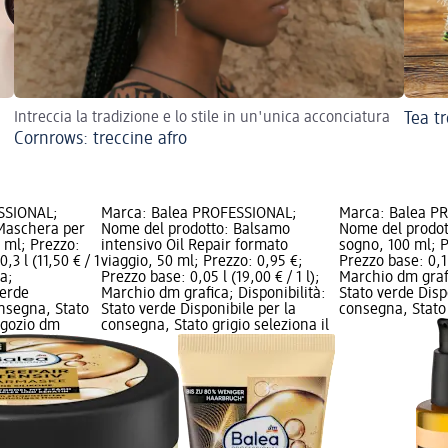
Intreccia la tradizione e lo stile in un'unica acconciatura
Tea tr
Cornrows: treccine afro
SSIONAL;
Marca: Balea PROFESSIONAL;
Marca: Balea P
Maschera per
Nome del prodotto: Balsamo
Nome del prodott
0 ml; Prezzo:
intensivo Oil Repair formato
sogno, 100 ml; P
,3 l (11,50 € / 1
viaggio, 50 ml; Prezzo: 0,95 €;
Prezzo base: 0,1 l
ca;
Prezzo base: 0,05 l (19,00 € / 1 l);
Marchio dm grafi
verde
Marchio dm grafica; Disponibilità:
Stato verde Disp
onsegna, Stato
Stato verde Disponibile per la
consegna, Stato 
negozio dm
consegna, Stato grigio seleziona il