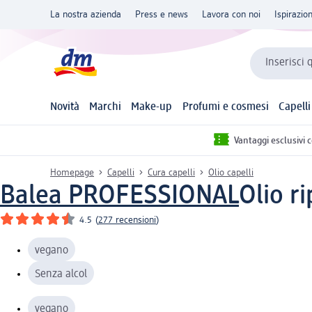
La nostra azienda
Press e news
Lavora con noi
Ispirazio
Inserisci 
Novità
Marchi
Make-up
Profumi e cosmesi
Capelli
Vantaggi esclusivi 
Homepage
Capelli
Cura capelli
Olio capelli
Balea PROFESSIONAL
Olio r
4.5
(
277 recensioni
)
vegano
Senza alcol
vegano