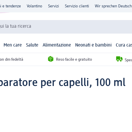
ni e tendenze
Volantino
Servizi
Servizio clienti
Wir sprechen Deutsch
qui la tua ricerca
Men care
Salute
Alimentazione
Neonati e bambini
Cura ca
con dm fedeltà
Reso facile e gratuito
Sped
iparatore per capelli, 100 ml