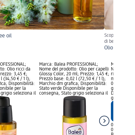
ee oil
Scopri come l'o
di bellezza con 
Olio di argan 
ROFESSIONAL;
Marca: Balea PROFESSIONAL;
Marca: Bal
o: Olio ricci da
Nome del prodotto: Olio per capelli
Nome del p
rezzo: 3,45 €;
Glossy Color, 20 ml; Prezzo: 1,45 €;
riparatore i
 (34,50 € / 1 l);
Prezzo base: 0,02 l (72,50 € / 1 l);
ml; Prezzo:
ca; Disponibilità:
Marchio dm grafica; Disponibilità:
0,05 l (19,0
onibile per la
Stato verde Disponibile per la
grafica; Dis
grigio seleziona il
consegna, Stato grigio seleziona il
Disponibile
grigio selez
0,95 €
0,05 l (19,00 
Balea PROF