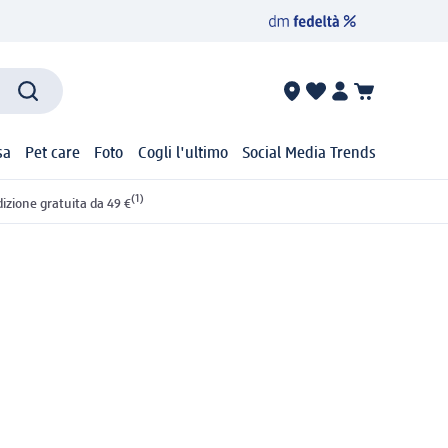
sa
Pet care
Foto
Cogli l'ultimo
Social Media Trends
(1)
izione gratuita da 49 €