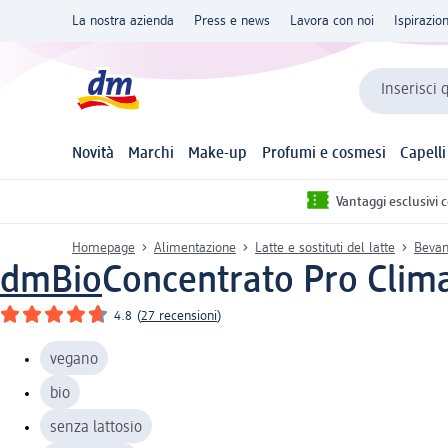
La nostra azienda
Press e news
Lavora con noi
Ispirazio
Inserisci 
Novità
Marchi
Make-up
Profumi e cosmesi
Capelli
Vantaggi esclusivi 
Homepage
Alimentazione
Latte e sostituti del latte
Bevan
dmBio
Concentrato Pro Clima
4.8
(
27 recensioni
)
vegano
bio
senza lattosio