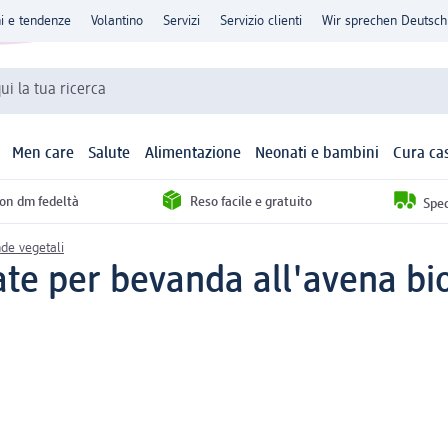
ni e tendenze
Volantino
Servizi
Servizio clienti
Wir sprechen Deutsch
qui la tua ricerca
Men care
Salute
Alimentazione
Neonati e bambini
Cura ca
con dm fedeltà
Reso facile e gratuito
Sped
de vegetali
te per bevanda all'avena bio,