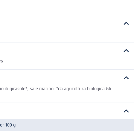
te.
 di girasole*, sale marino. *da agricoltura biologica Gli
er 100 g