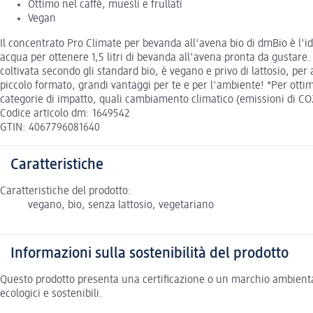
Ottimo nel caffè, muesli e frullati
Vegan
Il concentrato Pro Climate per bevanda all'avena bio di dmBio è l'i
acqua per ottenere 1,5 litri di bevanda all'avena pronta da gustare. 
coltivata secondo gli standard bio, è vegano e privo di lattosio, per
piccolo formato, grandi vantaggi per te e per l'ambiente! *Per ottim
categorie di impatto, quali cambiamento climatico (emissioni di CO2
Codice articolo dm: 1649542
GTIN: 4067796081640
Caratteristiche
Caratteristiche del prodotto:
vegano, bio, senza lattosio, vegetariano
Informazioni sulla sostenibilità del prodotto
Questo prodotto presenta una certificazione o un marchio ambiental
ecologici e sostenibili.