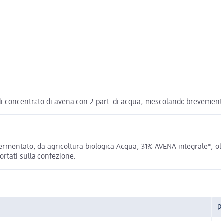
di concentrato di avena con 2 parti di acqua, mescolando brevemen
mentato, da agricoltura biologica Acqua, 31% AVENA integrale*, olio
portati sulla confezione.
p