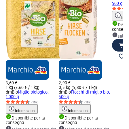
500 g
Info
Dispon
consegn
selez
3,60 €
2,90 €
1 kg (3,60 € / 1 kg)
0,5 kg (5,80 € / 1 kg)
dmBio
Miglio biologico,
dmBio
Fiocchi di miglio bio,
1.000 g
500 g
(109)
(189)
Informazioni
Informazioni
Disponibile per la
Disponibile per la
consegna
consegna