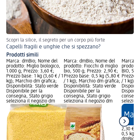
Scopri la silice, il segreto per un corpo più forte
Ric
Capelli fragili e unghie che si spezzano?
Ca
Prodotti simili
Marca: dmBio; Nome del
Marca: dmBio; Nome del
Marca: 
prodotto: Miglio biologico,
prodotto: Fiocchi di miglio
prodotto:
1.000 g; Prezzo: 3,60 €;
bio, 500 g; Prezzo: 2,90 €;
BIO, 500 
Prezzo base: 1 kg (3,60 € / 1
Prezzo base: 0,5 kg (5,80 €
Prezzo b
kg); Marchio dm grafica;
/ 1 kg); Marchio dm grafica;
/ 1 kg); 
Disponibilità: Stato verde
Disponibilità: Stato verde
Disponibi
Disponibile per la
Disponibile per la
Disponibi
consegna, Stato grigio
consegna, Stato grigio
consegna
seleziona il negozio dm
seleziona il negozio dm
selezion
2,30 €
0,5 kg (4
dmBio
Se