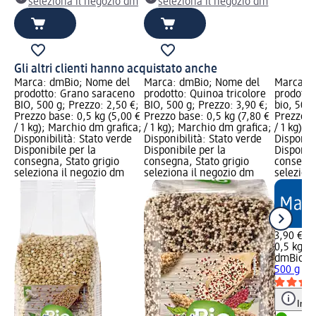
seleziona il negozio dm
seleziona il negozio dm
Gli altri clienti hanno acquistato anche
Marca: dmBio; Nome del
Marca: dmBio; Nome del
Marca: 
prodotto: Grano saraceno
prodotto: Quinoa tricolore
prodotto
BIO, 500 g; Prezzo: 2,50 €;
BIO, 500 g; Prezzo: 3,90 €;
bio, 500 
Prezzo base: 0,5 kg (5,00 €
Prezzo base: 0,5 kg (7,80 €
Prezzo b
/ 1 kg); Marchio dm grafica;
/ 1 kg); Marchio dm grafica;
/ 1 kg); 
Disponibilità: Stato verde
Disponibilità: Stato verde
Disponibi
Disponibile per la
Disponibile per la
Disponibi
consegna, Stato grigio
consegna, Stato grigio
consegna
seleziona il negozio dm
seleziona il negozio dm
selezion
3,90 €
0,5 kg (7
dmBio
Qu
500 g
Info