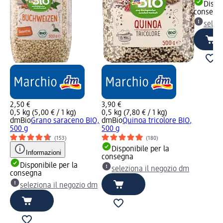
Dispon
consegn
selez
2,50 €
3,90 €
0,5 kg (5,00 € / 1 kg)
0,5 kg (7,80 € / 1 kg)
dmBio
Grano saraceno BIO,
dmBio
Quinoa tricolore BIO,
500 g
500 g
(153)
(180)
Disponibile per la
Informazioni
consegna
Disponibile per la
seleziona il negozio dm
consegna
seleziona il negozio dm