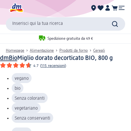
Inserisci qui la tua ricerca
Spedizione gratuita da 49 €
Homepage
Alimentazione
Prodotti da forno
Cereali
dmBio
Miglio dorato decorticato BIO, 800 g
4.7
(
115 recensioni
)
vegano
bio
Senza coloranti
vegetariano
Senza conservanti