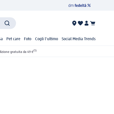
sa
Pet care
Foto
Cogli l'ultimo
Social Media Trends
(1)
izione gratuita da 49 €