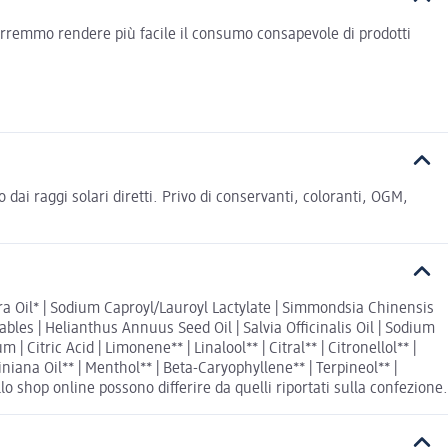
vorremmo rendere più facile il consumo consapevole di prodotti
o dai raggi solari diretti. Privo di conservanti, coloranti, OGM,
fera Oil* | Sodium Caproyl/Lauroyl Lactylate | Simmondsia Chinensis
ables | Helianthus Annuus Seed Oil | Salvia Officinalis Oil | Sodium
 Citric Acid | Limonene** | Linalool** | Citral** | Citronellol** |
iniana Oil** | Menthol** | Beta-Caryophyllene** | Terpineol** |
llo shop online possono differire da quelli riportati sulla confezione.