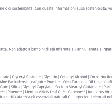
e o di sostenibilità. Con queste informazioni sulla sostenibilità, 
tatta. Non adatto a bambini di età inferiore a 3 anni. Tenere al ripar
earate | Glyceryl Rosinate | Glycerin | Cetearyl Alcohol | Cocos Nuci
* | Aloe Barbadensis Leaf Juice Powder* | Olea Europaea Oil Unsaponifi
um | Silica | Glyceryl Caprylate | Sodium Stearoyl Glutamate | Parfum |
** | Pinene** | Mentha Viridis Leaf Oil** | Carvone** | Juniperus Virg
a certificata **da oli essenziali naturali Gli ingredienti elencati ne