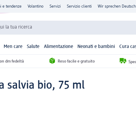
ni e tendenze
Volantino
Servizi
Servizio clienti
Wir sprechen Deutsch
qui la tua ricerca
Men care
Salute
Alimentazione
Neonati e bambini
Cura ca
con dm fedeltà
Reso facile e gratuito
Sped
a salvia bio, 75 ml