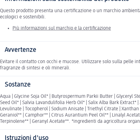
Questo prodotto presenta una certificazione o un marchio ambiental
ecologici e sostenibili.
Più informazioni sul marchio e la certificazione
Avvertenze
Evitare il contatto con occhi e mucose. Utilizzare solo sulla pelle in
fragranze di sintesi e oli minerali.
Sostanze
Aqua | Glycine Soja Oil* | Butyrospermum Parkii Butter | Glyceryl St
Seed Oil* | Salvia Lavandulifolia Herb Oil* | Salix Alba Bark Extract
Levulinate | Tocopherol | Sodium Anisate | Triethyl Citrate | Xanthan G
Geraniol** | Camphor** | Citrus Aurantium Peel Oil** | Linalyl Acetate
Terpinolene** | Geranyl Acetate**. *ingredienti da agricoltura organic
Istruzioni d'uso