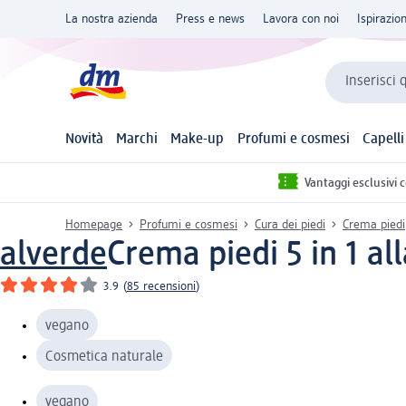
La nostra azienda
Press e news
Lavora con noi
Ispirazio
Inserisci 
Novità
Marchi
Make-up
Profumi e cosmesi
Capelli
Vantaggi esclusivi 
Homepage
Profumi e cosmesi
Cura dei piedi
Crema piedi
alverde
Crema piedi 5 in 1 all
3.9
(
85 recensioni
)
vegano
Cosmetica naturale
vegano