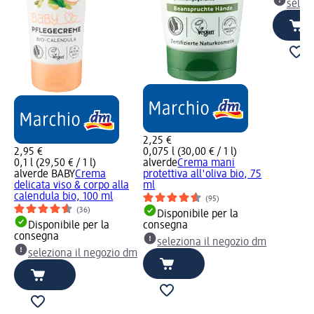
selez
2,25 €
2,95 €
0,075 l (30,00 € / 1 l)
0,1 l (29,50 € / 1 l)
alverde
Crema mani
alverde BABY
Crema
protettiva all'oliva bio, 75
delicata viso & corpo alla
ml
calendula bio, 100 ml
(95)
(36)
Disponibile per la
Disponibile per la
consegna
consegna
seleziona il negozio dm
seleziona il negozio dm