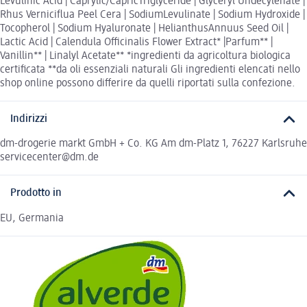
Levulinic Acid | Caprylic/CapricTriglyceride | Glyceryl Undecylenate |
Rhus Verniciflua Peel Cera | SodiumLevulinate | Sodium Hydroxide |
Tocopherol | Sodium Hyaluronate | HelianthusAnnuus Seed Oil |
Lactic Acid | Calendula Officinalis Flower Extract* |Parfum** |
Vanillin** | Linalyl Acetate** *ingredienti da agricoltura biologica
certificata **da oli essenziali naturali Gli ingredienti elencati nello
shop online possono differire da quelli riportati sulla confezione.
Indirizzi
dm-drogerie markt GmbH + Co. KG Am dm-Platz 1, 76227 Karlsruhe
servicecenter@dm.de
Prodotto in
EU, Germania