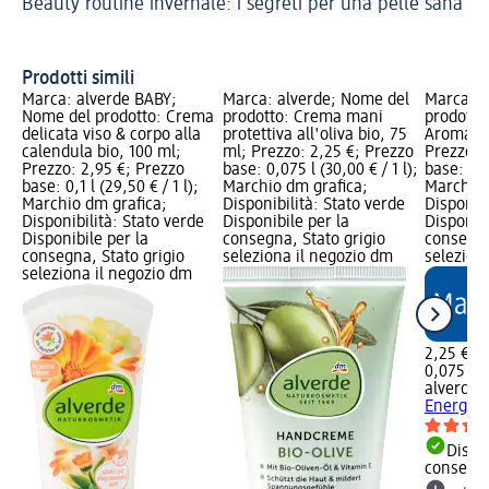
Beauty routine invernale: i segreti per una pelle sana
Cr
Prodotti simili
Marca: alverde BABY;
Marca: alverde; Nome del
Marca: a
Nome del prodotto: Crema
prodotto: Crema mani
prodotto
delicata viso & corpo alla
protettiva all'oliva bio, 75
Aroma En
calendula bio, 100 ml;
ml; Prezzo: 2,25 €; Prezzo
Prezzo: 
Prezzo: 2,95 €; Prezzo
base: 0,075 l (30,00 € / 1 l);
base: 0,0
base: 0,1 l (29,50 € / 1 l);
Marchio dm grafica;
Marchio 
Marchio dm grafica;
Disponibilità: Stato verde
Disponibi
Disponibilità: Stato verde
Disponibile per la
Disponibi
Disponibile per la
consegna, Stato grigio
consegna
consegna, Stato grigio
seleziona il negozio dm
selezion
seleziona il negozio dm
2,25 €
0,075 l (3
alverde
C
Energie,
Dispon
consegn