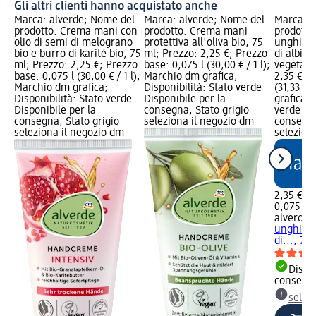
Gli altri clienti hanno acquistato anche
Marca: alverde; Nome del
Marca: alverde; Nome del
Marca: a
prodotto: Crema mani con
prodotto: Crema mani
prodotto
olio di semi di melograno
protettiva all'oliva bio, 75
unghie c
bio e burro di karité bio, 75
ml; Prezzo: 2,25 €; Prezzo
di albico
ml; Prezzo: 2,25 €; Prezzo
base: 0,075 l (30,00 € / 1 l);
vegetale
base: 0,075 l (30,00 € / 1 l);
Marchio dm grafica;
2,35 €; P
Marchio dm grafica;
Disponibilità: Stato verde
(31,33 € 
Disponibilità: Stato verde
Disponibile per la
grafica; 
Disponibile per la
consegna, Stato grigio
verde Dis
consegna, Stato grigio
seleziona il negozio dm
consegna
seleziona il negozio dm
selezion
2,35 €
0,075 l (3
alverde
B
unghie c
di..., 75
Dispon
consegn
selez