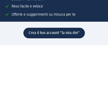
Reso facile e veloce
Offerte e suggerimenti su misura per te
Crea il tuo account "la mia dm"
Aiuto e contatti
Servizi
Servizio clienti
Spedizione e consegna
Reso e rimborso
L'azienda
La nostra azienda
Corporate Responsibility
Lavora con noi
Press e news
Espansione
Un mondo di prodotti