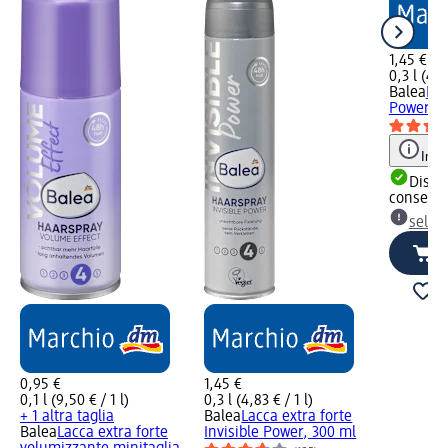
1,45 €
0,3 l (4,8
Balea
Lac
Power, 3
Info
Dispon
consegn
selez
0,95 €
1,45 €
0,1 l (9,50 € / 1 l)
0,3 l (4,83 € / 1 l)
+ 1 altra taglia
Balea
Lacca extra forte
Balea
Lacca extra forte
Invisible Power, 300 ml