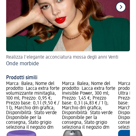
Realizza l'elegante acconciatura mossa degli anni Venti
Sti
Onde morbide
Sl
Prodotti simili
Marca: Balea; Nome del
Marca: Balea; Nome del
Marca: B
prodotto: Lacca extra forte
prodotto: Lacca extra forte
prodotto:
volumizzante minitaglia,
Invisible Power, 300 ml;
Ultra Po
100 ml; Prezzo: 0,95 €;
Prezzo: 1,45 €; Prezzo
Prezzo: 
Prezzo base: 0,1 l (9,50 € /
base: 0,3 l (4,83 € / 1 l);
base: 0,3 
1 l); Marchio dm grafica;
Marchio dm grafica;
Marchio 
Disponibilità: Stato verde
Disponibilità: Stato verde
Disponibi
Disponibile per la
Disponibile per la
Disponibi
consegna, Stato grigio
consegna, Stato grigio
consegna
seleziona il negozio dm
seleziona il negozio dm
selezion