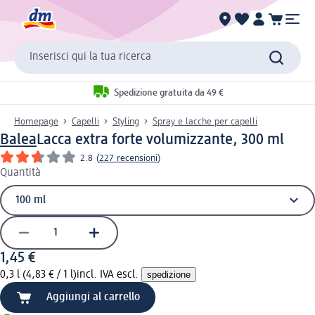
Inserisci qui la tua ricerca
Spedizione gratuita da 49 €
Homepage
Capelli
Styling
Spray e lacche per capelli
Balea
Lacca extra forte volumizzante, 300 ml
2.8
(
227 recensioni
)
Quantità
1,45 €
0,3 l (4,83 € / 1 l)
incl. IVA escl.
spedizione
Aggiungi al carrello