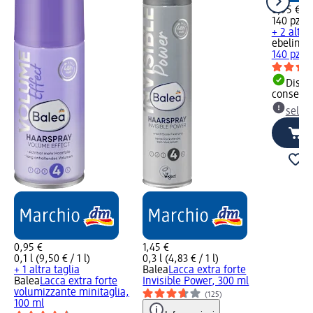
0,95 €
140 pz (0
+ 2 altre
ebelin
Di
140 pz
Dispon
consegn
selez
0,95 €
1,45 €
0,1 l (9,50 € / 1 l)
0,3 l (4,83 € / 1 l)
+ 1 altra taglia
Balea
Lacca extra forte
Balea
Lacca extra forte
Invisible Power, 300 ml
volumizzante minitaglia,
(125)
100 ml