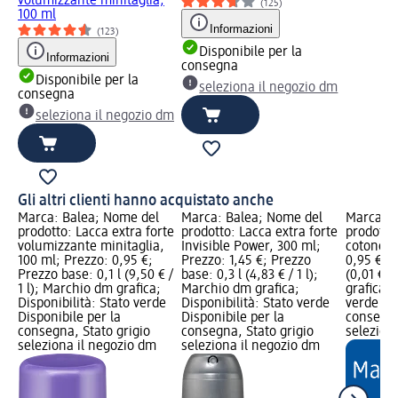
volumizzante minitaglia,
(125)
100 ml
Informazioni
(123)
Disponibile per la
Informazioni
consegna
Disponibile per la
seleziona il negozio dm
consegna
seleziona il negozio dm
Gli altri clienti hanno acquistato anche
Marca: Balea; Nome del
Marca: Balea; Nome del
Marca: e
prodotto: Lacca extra forte
prodotto: Lacca extra forte
prodotto:
volumizzante minitaglia,
Invisible Power, 300 ml;
cotone, 
100 ml; Prezzo: 0,95 €;
Prezzo: 1,45 €; Prezzo
0,95 €; 
Prezzo base: 0,1 l (9,50 € /
base: 0,3 l (4,83 € / 1 l);
(0,01 € /
1 l); Marchio dm grafica;
Marchio dm grafica;
grafica; 
Disponibilità: Stato verde
Disponibilità: Stato verde
verde Dis
Disponibile per la
Disponibile per la
consegna
consegna, Stato grigio
consegna, Stato grigio
selezion
seleziona il negozio dm
seleziona il negozio dm