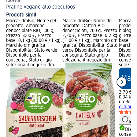
Ricetta
Pe
Praline vegane allo speculoos
Be
Prodotti simili
Marca: dmBio; Nome del
Marca: dmBio; Nome del
Marca: 
prodotto: Amarene
prodotto: Datteri BIO
prodotto
denocciolate BIO, 100 g;
denocciolati, 200 g; Prezzo:
biologica
Prezzo: 3,00 €; Prezzo
2,20 €; Prezzo base: 0,2 kg
g; Prezz
base: 0,1 kg (30,00 € / 1 kg);
(11,00 € / 1 kg); Marchio dm
base: 0,3
Marchio dm grafica;
grafica; Disponibilità: Stato
Marchio 
Disponibilità: Stato verde
verde Disponibile per la
Disponibi
Disponibile per la
consegna, Stato grigio
Disponibi
consegna, Stato grigio
seleziona il negozio dm
consegna
seleziona il negozio dm
selezion
2,70 €
0,34 kg (
dmBio
Co
di albico
Info
Dispon
consegn