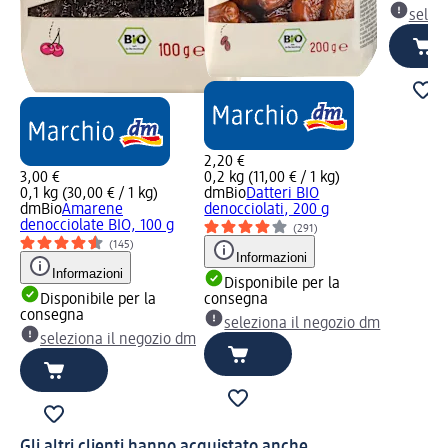
selez
2,20 €
3,00 €
0,2 kg (11,00 € / 1 kg)
0,1 kg (30,00 € / 1 kg)
dmBio
Datteri BIO
dmBio
Amarene
denocciolati, 200 g
denocciolate BIO, 100 g
(291)
(145)
Informazioni
Informazioni
Disponibile per la
Disponibile per la
consegna
consegna
seleziona il negozio dm
seleziona il negozio dm
Gli altri clienti hanno acquistato anche