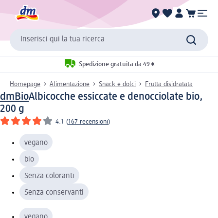
Inserisci qui la tua ricerca
Spedizione gratuita da 49 €
Homepage
Alimentazione
Snack e dolci
Frutta disidratata
dmBio
Albicocche essiccate e denocciolate bio,
200 g
4.1
(
167 recensioni
)
vegano
bio
Senza coloranti
Senza conservanti
vegano