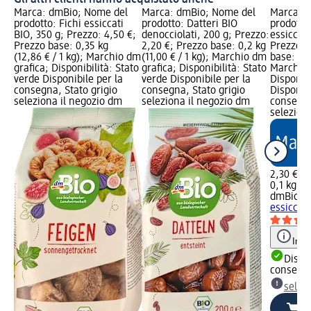
Marca: dmBio; Nome del
Marca: dmBio; Nome del
Marca: 
prodotto: Fichi essiccati
prodotto: Datteri BIO
prodotto
BIO, 350 g; Prezzo: 4,50 €;
denocciolati, 200 g; Prezzo:
essiccate
Prezzo base: 0,35 kg
2,20 €; Prezzo base: 0,2 kg
Prezzo: 
(12,86 € / 1 kg); Marchio dm
(11,00 € / 1 kg); Marchio dm
base: 0,1
grafica; Disponibilità: Stato
grafica; Disponibilità: Stato
Marchio 
verde Disponibile per la
verde Disponibile per la
Disponibi
consegna, Stato grigio
consegna, Stato grigio
Disponibi
seleziona il negozio dm
seleziona il negozio dm
consegna
selezion
2,30 €
0,1 kg (2
dmBio
Fe
essiccate
Info
Dispon
consegn
selez