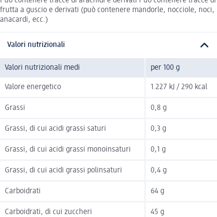
Può contenere tracce di arachidi e derivati Può contenere tracce di
frutta a guscio e derivati (può contenere mandorle, nocciole, noci,
anacardi, ecc.)
Valori nutrizionali
Valori nutrizionali medi
per 100 g
Valore energetico
1.227 kJ / 290 kcal
Grassi
0,8 g
Grassi, di cui acidi grassi saturi
0,3 g
Grassi, di cui acidi grassi monoinsaturi
0,1 g
Grassi, di cui acidi grassi polinsaturi
0,4 g
Carboidrati
64 g
Carboidrati, di cui zuccheri
45 g