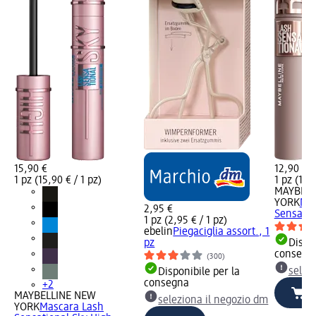
15,90 €
12,90 €
1 pz (15,90 € / 1 pz)
1 pz (12,9
MAYBELL
YORK
Mas
2,95 €
Sensatio
1 pz (2,95 € / 1 pz)
ebelin
Piegaciglia assort., 1
pz
Dispon
consegn
(300)
selez
Disponibile per la
consegna
+2
MAYBELLINE NEW
seleziona il negozio dm
YORK
Mascara Lash