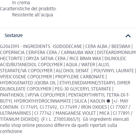
In crema
Caratteristiche del prodotto:
Resistente all'acqua
Sostanze
G2043393 - INGREDIENTS: ISODODECANE | CERA ALBA / BEESWAX |
COPERNICIA CERIFERA CERA / CARNAUBA WAX | DISTEARDIMONIUM
HECTORITE | ORYZA SATIVA CERA / RICE BRAN WAX | DILINOLEIC
ACID/BUTANEDIOL COPOLYMER | AQUA / WATER | ALLYL
STEARATE/VA COPOLYMER | ALCOHOL DENAT. | POLYVINYL LAURATE |
VP/EICOSENE COPOLYMER | PROPYLENE CARBONATE |
HYDROGENATED JOJOBA OIL | ETHYLENEDIAMINE/STEARYL DIMER
DILINOLEATE COPOLYMER | PEG-30 GLYCERYL STEARATE |
PANTHENOL | VP/VA COPOLYMER | PENTAERYTHRITYL TETRA-DI-T-
BUTYL HYDROXYHYDROCINNAMATE | SILICA | KAOLIN ● [+/- MAY
CONTAIN: CI 77491, CI 77492, CI 77499 / IRON OXIDES | CI 77007 /
ULTRAMARINES | CI 77742 / MANGANESE VIOLET | MICA | CI 77891 /
TITANIUM DIOXIDE]. (F.I.L. Z70053065/1). Gli ingredienti elencati
nello shop online possono differire da quelli riportati sulla
confezione.