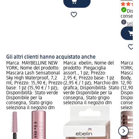
Dispon
consegn
selez
Gli altri clienti hanno acquistato anche
Marca: MAYBELLINE NEW
Marca: ebelin; Nome del
Marca: 
YORK; Nome del prodotto:
prodotto: Piegaciglia
YORK; No
Mascara Lash Sensational
assort., 1 pz; Prezzo:
Mascara 
Sky High Waterproof, 7,2
2,95 €; Prezzo base: 1 pz
Body, 9,
ml; Prezzo: 15,90 €; Prezzo
(2,95 € / 1 pz); Marchio dm
12,90 €; 
base: 1 pz (15,90 € / 1 pz);
grafica; Disponibilità: Stato
(12,90 € /
Disponibilità: Stato verde
verde Disponibile per la
Disponibi
Disponibile per la
consegna, Stato grigio
Disponibi
consegna, Stato grigio
seleziona il negozio dm
consegna
seleziona il negozio dm
selezion