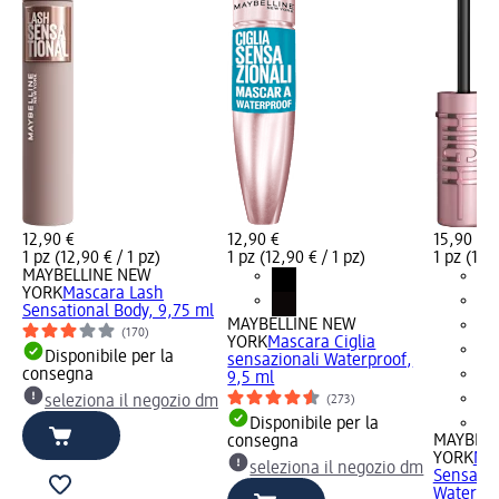
12,90 €
12,90 €
15,90 €
1 pz (12,90 € / 1 pz)
1 pz (12,90 € / 1 pz)
1 pz (15,9
MAYBELLINE NEW
YORK
Mascara Lash
Sensational Body, 9,75 ml
MAYBELLINE NEW
(170)
YORK
Mascara Ciglia
Disponibile per la
sensazionali Waterproof,
consegna
9,5 ml
(273)
seleziona il negozio dm
+2
Disponibile per la
MAYBELL
consegna
YORK
Mas
seleziona il negozio dm
Sensatio
Waterpro