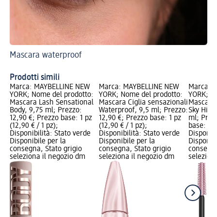
Mascara waterproof
Sco
Ma
Prodotti simili
Marca: MAYBELLINE NEW
Marca: MAYBELLINE NEW
Marca: 
YORK; Nome del prodotto:
YORK; Nome del prodotto:
YORK; No
Mascara Lash Sensational
Mascara Ciglia sensazionali
Mascara 
Body, 9,75 ml; Prezzo:
Waterproof, 9,5 ml; Prezzo:
Sky High
12,90 €; Prezzo base: 1 pz
12,90 €; Prezzo base: 1 pz
ml; Prez
(12,90 € / 1 pz);
(12,90 € / 1 pz);
base: 1 p
Disponibilità: Stato verde
Disponibilità: Stato verde
Disponibi
Disponibile per la
Disponibile per la
Disponibi
consegna, Stato grigio
consegna, Stato grigio
consegna
seleziona il negozio dm
seleziona il negozio dm
selezion