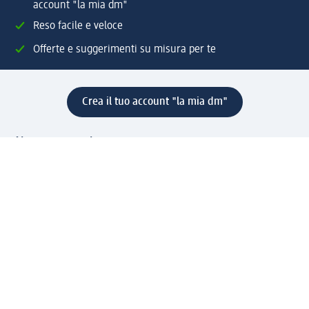
account "la mia dm"
Reso facile e veloce
Offerte e suggerimenti su misura per te
Crea il tuo account "la mia dm"
Aiuto e contatti
Servizi
Servizio clienti
Spedizione e consegna
Reso e rimborso
L'azienda
La nostra azienda
Corporate Responsibility
Lavora con noi
Press e news
Espansione
Un mondo di prodotti