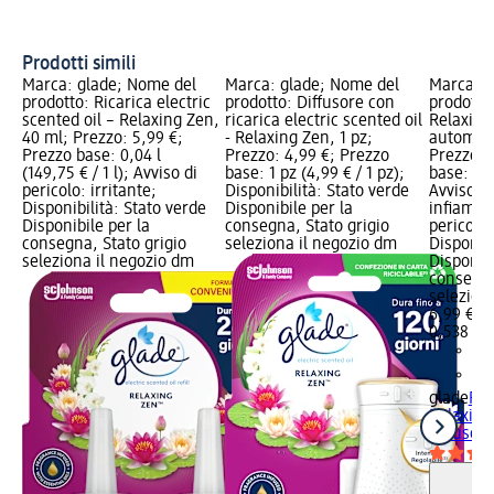
be
Ar
Prodotti simili
Marca: glade; Nome del
Marca: glade; Nome del
Marca: g
prodotto: Ricarica electric
prodotto: Diffusore con
prodotto
scented oil – Relaxing Zen,
ricarica electric scented oil
Relaxing
40 ml; Prezzo: 5,99 €;
- Relaxing Zen, 1 pz;
automati
Prezzo base: 0,04 l
Prezzo: 4,99 €; Prezzo
Prezzo: 
(149,75 € / 1 l); Avviso di
base: 1 pz (4,99 € / 1 pz);
base: 0,53
pericolo: irritante;
Disponibilità: Stato verde
Avviso di
Disponibilità: Stato verde
Disponibile per la
infiamma
Disponibile per la
consegna, Stato grigio
pericolo:
consegna, Stato grigio
seleziona il negozio dm
Disponibi
seleziona il negozio dm
Disponibi
consegna
selezion
6,99 €
0,538 l (1
glade
Ric
Relaxing
diffusore