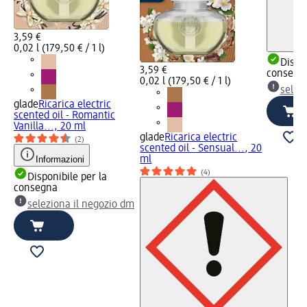
3,59 €
0,02 l (179,50 € / 1 l)
Dispon
3,59 €
consegn
0,02 l (179,50 € / 1 l)
selez
glade
Ricarica electric
scented oil - Romantic
Vanilla..., 20 ml
glade
Ricarica electric
(2)
scented oil - Sensual..., 20
Informazioni
ml
(4)
Disponibile per la
consegna
seleziona il negozio dm