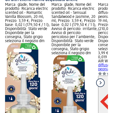
Marca: glade; Nome del
Marca: glade; Nome del
Marca: A
prodotto: Ricarica electric
prodotto: Ricarica electric
prodotto:
scented oil - Romantic
scented oil - Sensual
diffusore
Vanilla Blossom, 20 ml;
Sandalwood e Jasmine, 20
peonia b
Prezzo: 3,59 €; Prezzo
ml; Prezzo: 3,59 €; Prezzo
19 ml; Pr
base: 0,02 l (179,50 € / 1 l);
base: 0,02 l (179,50 € / 1 l);
Prezzo b
Disponibilità: Stato verde
Avviso di pericolo: irritante,
(210,00 € 
Disponibile per la
Avviso di pericolo:
pericolo:
consegna, Stato grigio
pericoloso per l'ambiente;
Disponibi
seleziona il negozio dm
Disponibilità: Stato verde
Disponibi
Disponibile per la
consegna
consegna, Stato grigio
selezion
seleziona il negozio dm
3,99 €
0,019 l (2
AIR WIC
diffusore
peonia...