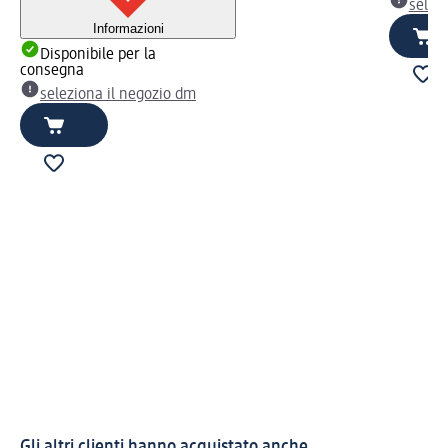
selez
Informazioni
Disponibile per la
consegna
seleziona il negozio dm
Gli altri clienti hanno acquistato anche