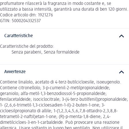
profumatore rilascerà la fragranza in modo costante e, se
utilizzato a bassa intensità, garantirà una durata di ben 120 giorni.
Codice articolo dm: 1921276
GTIN: 5000204332537
Caratteristiche
Caratteristiche del prodotto:
Senza parabeni, Senza formaldeide
Avvertenze
Contiene linalolo, acetato di 4-terz-butilcicloesile, isoeugenolo.
Contiene citronellolo; 3-p-cumenil-2-metilpropionaldeide;
geraniolo; alfa-metil-1,3-benzodiossol-5-propionaldeide;
fenilacetaldeide; isociclocitrale; 3-(4-terz-butilfenil)propionaldeide;
1- (2,6,6-trimetil-1,3-cicloesadien-1-il)-2-buten-1-one; 3-
cicloesilpropionato di allile; 1-(1,2,3,4,5,6,7,8-ottaidro-2,3,8,8-
tetrametil-2-naftil)etan-1-one; (R)-p-menta-1,8-diene; 2,4-
dimetilcicloes-3-en-1-carbaldeide. Può provocare una reazione
allergica. Usare soltanto in luogo ben ventilato. Non utilizzare il