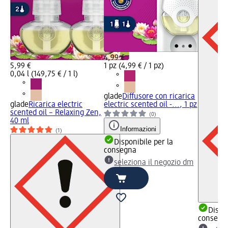
4,99 €
5,99 €
1 pz (4,99 € / 1 pz)
0,04 l (149,75 € / 1 l)
glade
Diffusore con ricarica
glade
Ricarica electric
electric scented oil -..., 1 pz
scented oil – Relaxing Zen,
(0)
40 ml
Informazioni
(1)
Disponibile per la
consegna
seleziona il negozio dm
Dispon
consegn