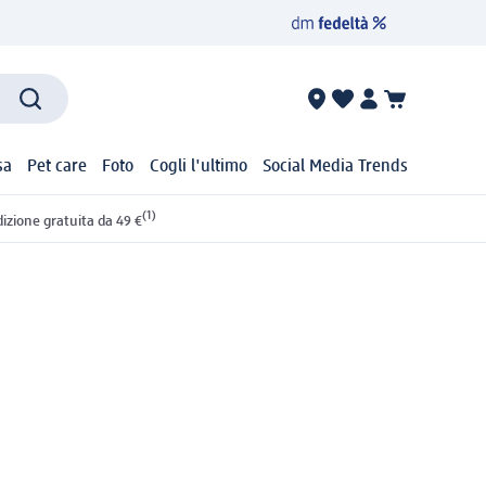
sa
Pet care
Foto
Cogli l'ultimo
Social Media Trends
(1)
izione gratuita da 49 €