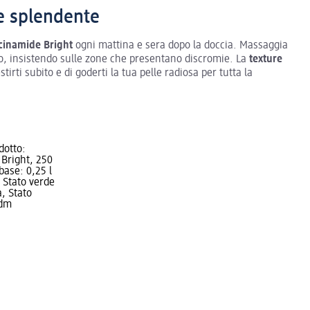
le splendente
cinamide Bright
ogni mattina e sera dopo la doccia. Massaggia
rpo, insistendo sulle zone che presentano discromie. La
texture
tirti subito e di goderti la tua pelle radiosa per tutta la
dotto:
Bright, 250
base: 0,25 l
à: Stato verde
, Stato
 dm