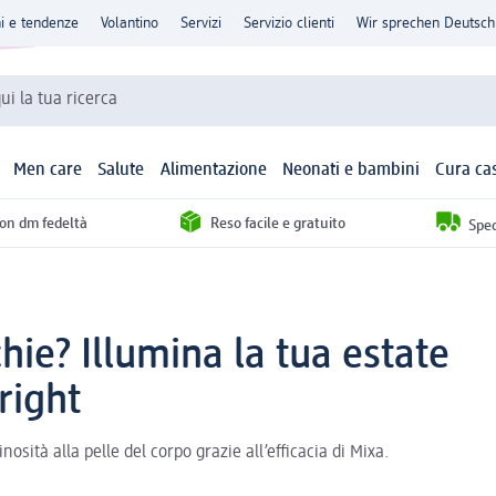
ni e tendenze
Volantino
Servizi
Servizio clienti
Wir sprechen Deutsch
qui la tua ricerca
Men care
Salute
Alimentazione
Neonati e bambini
Cura ca
con dm fedeltà
Reso facile e gratuito
Sped
ie? Illumina la tua estate
right
ità alla pelle del corpo grazie all’efficacia di Mixa.