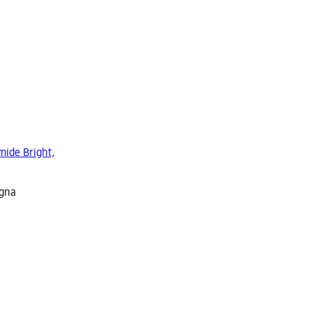
mide Bright,
egna