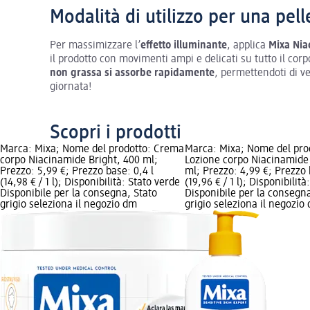
Modalità di utilizzo per una pel
Per massimizzare l’
effetto illuminante
, applica
Mixa Nia
il prodotto con movimenti ampi e delicati su tutto il co
non grassa si assorbe rapidamente
, permettendoti di ves
giornata!
Scopri i prodotti
Marca: Mixa; Nome del prodotto: Crema
Marca: Mixa; Nome del pro
corpo Niacinamide Bright, 400 ml;
Lozione corpo Niacinamide 
Prezzo: 5,99 €; Prezzo base: 0,4 l
ml; Prezzo: 4,99 €; Prezzo 
(14,98 € / 1 l); Disponibilità: Stato verde
(19,96 € / 1 l); Disponibilit
Disponibile per la consegna, Stato
Disponibile per la consegna
grigio seleziona il negozio dm
grigio seleziona il negozio