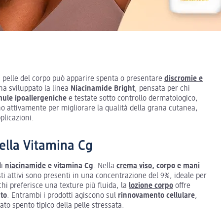
a pelle del corpo può apparire spenta o presentare
discromie e
ha sviluppato la linea
Niacinamide Bright
, pensata per chi
mule ipoallergeniche
e testate sotto controllo dermatologico,
no attivamente per migliorare la qualità della grana cutanea,
plicazioni.
della Vitamina Cg
di
niacinamide
e vitamina Cg
. Nella
crema viso
, corpo e
mani
ti attivi sono presenti in una concentrazione del 9%, ideale per
chi preferisce una texture più fluida, la
lozione corpo
offre
ato
. Entrambi i prodotti agiscono sul
rinnovamento cellulare
,
to spento tipico della pelle stressata.