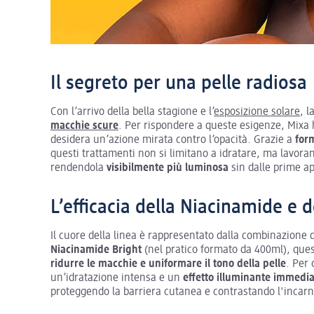
Il segreto per una pelle radiosa
Con l’arrivo della bella stagione e l’
esposizione solare
, l
macchie scure
. Per rispondere a queste esigenze, Mixa 
desidera un’azione mirata contro l’opacità. Grazie a
for
questi trattamenti non si limitano a idratare, ma lavora
rendendola
visibilmente più luminosa
sin dalle prime ap
L’efficacia della Niacinamide e 
Il cuore della linea è rappresentato dalla combinazione 
Niacinamide Bright
(nel pratico formato da 400ml), ques
ridurre le macchie e uniformare il tono della pelle
. Per 
un’idratazione intensa e un
effetto illuminante immedi
proteggendo la barriera cutanea e contrastando l'incarna