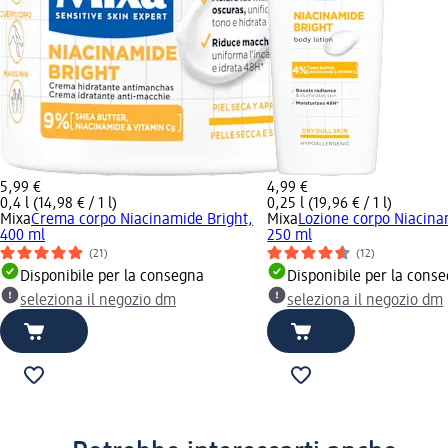
5,99 €
4,99 €
0,4 l (14,98 € / 1 l)
0,25 l (19,96 € / 1 l)
Mixa
Crema corpo Niacinamide Bright,
Mixa
Lozione corpo Niacina
400 ml
250 ml
(21)
(12)
Disponibile per la consegna
Disponibile per la cons
seleziona il negozio dm
seleziona il negozio dm