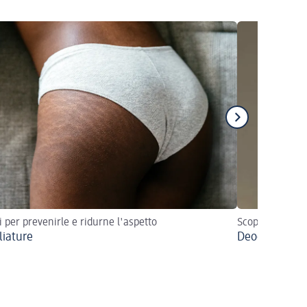
i per prevenirle e ridurne l'aspetto
Scopri quale fo
iature
Deodorante vs