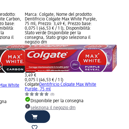
prodotto:
Marca: Colgate; Nome del prodotto:
ite Carbon,
Dentifricio Colgate Max White Purple,
zo base:
75 ml; Prezzo: 3,49 €; Prezzo base:
nibilità:
0,075 l (46,53 € / 1 l); Disponibilità:
 la
Stato verde Disponibile per la
ziona il
consegna, Stato grigio seleziona il
negozio dm
3,49 €
0,075 l (46,53 € / 1 l)
Colgate
Dentifricio Colgate Max White
 Max White
Purple, 75 ml
(0)
Disponibile per la consegna
egna
seleziona il negozio dm