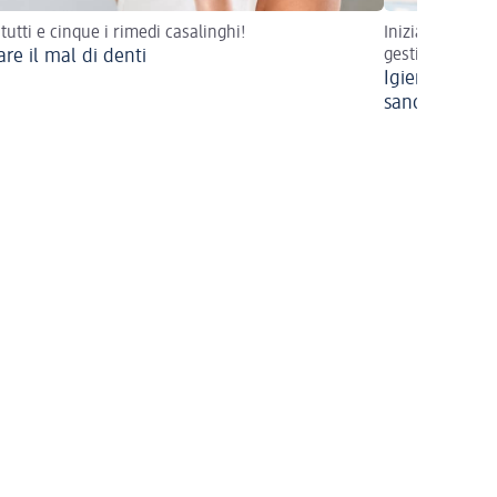
 tutti e cinque i rimedi casalinghi!
Inizia a proteg
are il mal di denti
gesti quotidian
Igiene orale n
sano