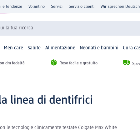
ni e tendenze
Volantino
Servizi
Servizio clienti
Wir sprechen Deutsch
qui la tua ricerca
Men care
Salute
Alimentazione
Neonati e bambini
Cura ca
con dm fedeltà
Reso facile e gratuito
Sped
 linea di dentifrici
on le tecnologie clinicamente testate Colgate Max White