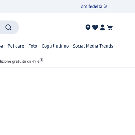
sa
Pet care
Foto
Cogli l'ultimo
Social Media Trends
(1)
izione gratuita da 49 €