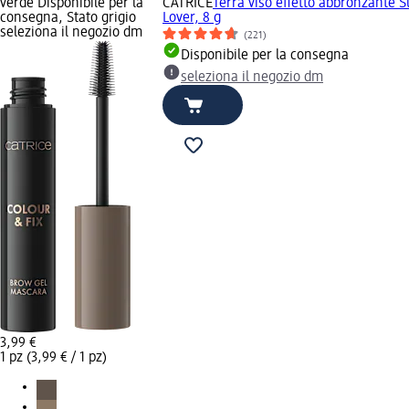
verde Disponibile per la
CATRICE
Terra viso effetto abbronzante 
consegna, Stato grigio
Lover, 8 g
seleziona il negozio dm
(221)
Disponibile per la consegna
seleziona il negozio dm
3,99 €
1 pz (3,99 € / 1 pz)