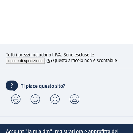
Tutti i prezzi includono l'IVA. Sono escluse le
spese di spedizione
.
(§) Questo articolo non è scontabile.
Ti piace questo sito?
Account "la mia dm": registrati ora e approfitta dei