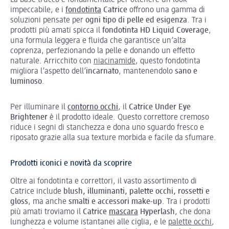
La base trucco è fondamentale per ottenere un look
impeccabile, e i
fondotinta
Catrice
offrono una gamma di
soluzioni pensate per
ogni tipo di pelle ed esigenza
. Tra i
prodotti più amati spicca il
fondotinta HD Liquid Coverage
,
una formula leggera e fluida che garantisce un’alta
coprenza, perfezionando la pelle e donando un effetto
naturale. Arricchito con
niacinamide
, questo fondotinta
migliora l’aspetto dell’
incarnato
, mantenendolo
sano e
luminoso
.
Per illuminare il
contorno occhi
, il
Catrice Under Eye
Brightener
è il prodotto ideale. Questo correttore cremoso
riduce i segni di stanchezza e dona uno sguardo fresco e
riposato grazie alla sua texture morbida e facile da sfumare.
Prodotti iconici e novità da scoprire
Oltre ai fondotinta e correttori, il vasto assortimento di
Catrice include
blush, illuminanti, palette occhi, rossetti e
gloss
, ma anche
smalti e accessori make-up
. Tra i prodotti
più amati troviamo il
Catrice
mascara
Hyperlash
, che dona
lunghezza e volume istantanei alle ciglia, e le
palette occhi
,