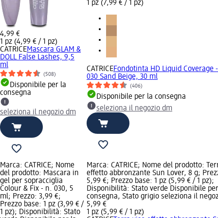
1 pz (7,99 € / 1 pz)
4,99 €
1 pz (4,99 € / 1 pz)
CATRICE
Mascara GLAM &
DOLL False Lashes, 9,5
ml
CATRICE
Fondotinta HD Liquid Coverage -
(508)
030 Sand Beige, 30 ml
Disponibile per la
(406)
consegna
Disponibile per la consegna
seleziona il negozio dm
seleziona il negozio dm
Marca: CATRICE; Nome
Marca: CATRICE; Nome del prodotto: Terr
del prodotto: Mascara in
effetto abbronzante Sun Lover, 8 g; Prez
gel per sopracciglia
5,99 €; Prezzo base: 1 pz (5,99 € / 1 pz);
Colour & Fix - n. 030, 5
Disponibilità: Stato verde Disponibile per
ml; Prezzo: 3,99 €;
consegna, Stato grigio seleziona il nego
Prezzo base: 1 pz (3,99 € /
5,99 €
1 pz); Disponibilità: Stato
1 pz (5,99 € / 1 pz)