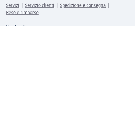
Servizi
Servizio clienti
Spedizione e consegna
Reso e rimborso
L'azienda
La nostra azienda
Corporate Responsibility
Lavora con noi
Press e news
Espansione
Un mondo di prodotti
Il mondo dm
Punti vendita
Il nostro Journal
Vivere consapevoli con dm
Sigilli e certificazioni