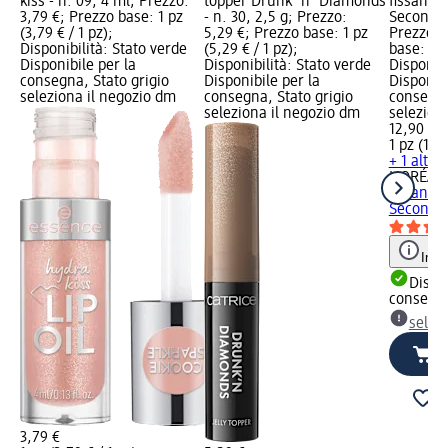
kiss - n. 09, 4 ml; Prezzo:
topper Drunk 'n' Diamonds
fissante 
3,79 €; Prezzo base: 1 pz
- n. 30, 2,5 g; Prezzo:
Second S
(3,79 € / 1 pz);
5,29 €; Prezzo base: 1 pz
Prezzo: 
Disponibilità: Stato verde
(5,29 € / 1 pz);
base: 1 p
Disponibile per la
Disponibilità: Stato verde
Disponibi
consegna, Stato grigio
Disponibile per la
Disponibi
seleziona il negozio dm
consegna, Stato grigio
consegna
seleziona il negozio dm
selezion
12,90 €
1 pz (12,9
+ 1 altra 
L'ORÉAL 
fissante 
Second..
Info
Dispon
consegn
selez
3,79 €