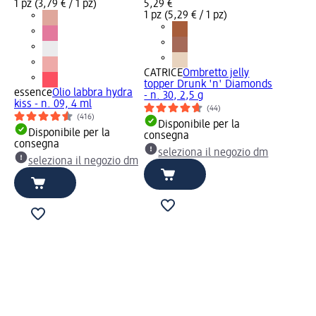
1 pz (3,79 € / 1 pz)
5,29 €
1 pz (5,29 € / 1 pz)
CATRICE
Ombretto jelly
topper Drunk 'n' Diamonds
essence
Olio labbra hydra
- n. 30, 2,5 g
kiss - n. 09, 4 ml
(44)
(416)
Disponibile per la
Disponibile per la
consegna
consegna
seleziona il negozio dm
seleziona il negozio dm