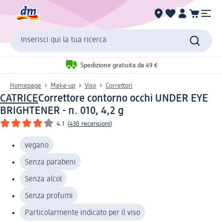
Inserisci qui la tua ricerca
Spedizione gratuita da 49 €
Homepage
Make-up
Viso
Correttori
CATRICE
Correttore contorno occhi UNDER EYE
BRIGHTENER - n. 010, 4,2 g
4.1
(
430 recensioni
)
vegano
Senza parabeni
Senza alcol
Senza profumi
Particolarmente indicato per il viso