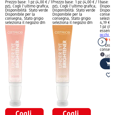
Prezzo base: 1 pz (4,00 € / 1
Prezzo base: 1 pz (4,00 € / 1
base: 1 p
pz); Cogli l'ultimo grafica;
pz); Cogli l'ultimo grafica;
Disponibi
Disponibilità: Stato verde
Disponibilità: Stato verde
Disponibi
Disponibile per la
Disponibile per la
consegna
consegna, Stato grigio
consegna, Stato grigio
selezion
seleziona il negozio dm
seleziona il negozio dm
4,19 €
1 pz (4,19
essence
occhi BR
Dispon
consegn
selez