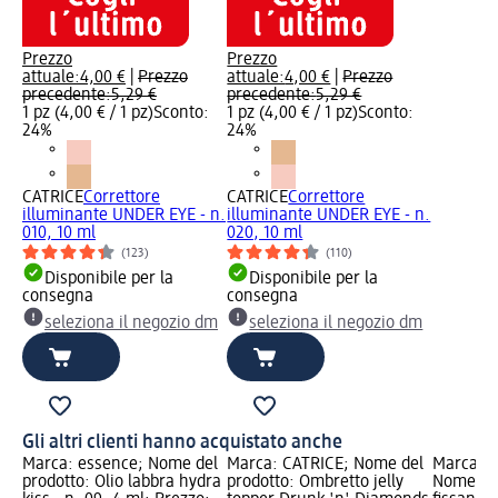
Prezzo
Prezzo
attuale:
4,00 €
|
Prezzo
attuale:
4,00 €
|
Prezzo
precedente:
5,29 €
precedente:
5,29 €
1 pz (4,00 € / 1 pz)
Sconto:
1 pz (4,00 € / 1 pz)
Sconto:
24%
24%
CATRICE
Correttore
CATRICE
Correttore
illuminante UNDER EYE - n.
illuminante UNDER EYE - n.
010, 10 ml
020, 10 ml
(123)
(110)
Disponibile per la
Disponibile per la
consegna
consegna
seleziona il negozio dm
seleziona il negozio dm
Gli altri clienti hanno acquistato anche
Marca: essence; Nome del
Marca: CATRICE; Nome del
Marca: L
prodotto: Olio labbra hydra
prodotto: Ombretto jelly
Nome del